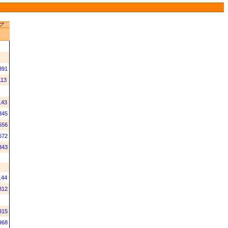
891
113
143
345
556
672
343
144
812
815
968