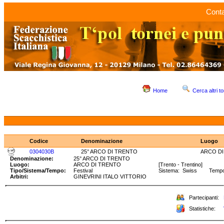
Conta
Home
Cerca altri to
Codice
Denominazione
Luogo
0304030B
25° ARCO DI TRENTO
ARCO D
Denominazione:
25° ARCO DI TRENTO
Luogo:
ARCO DI TRENTO
[Trento - Trentino]
Tipo/Sistema/Tempo:
Festival
Sistema: Swiss Tempo:
Arbitri:
GINEVRINI ITALO VITTORIO
Partecipanti:
Statistiche: