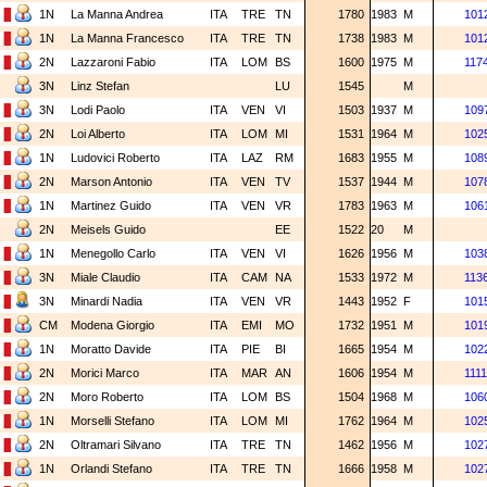
1N
La Manna Andrea
ITA
TRE
TN
1780
1983
M
101
1N
La Manna Francesco
ITA
TRE
TN
1738
1983
M
101
2N
Lazzaroni Fabio
ITA
LOM
BS
1600
1975
M
117
3N
Linz Stefan
LU
1545
M
3N
Lodi Paolo
ITA
VEN
VI
1503
1937
M
109
2N
Loi Alberto
ITA
LOM
MI
1531
1964
M
102
1N
Ludovici Roberto
ITA
LAZ
RM
1683
1955
M
108
2N
Marson Antonio
ITA
VEN
TV
1537
1944
M
107
1N
Martinez Guido
ITA
VEN
VR
1783
1963
M
106
2N
Meisels Guido
EE
1522
20
M
1N
Menegollo Carlo
ITA
VEN
VI
1626
1956
M
103
3N
Miale Claudio
ITA
CAM
NA
1533
1972
M
113
3N
Minardi Nadia
ITA
VEN
VR
1443
1952
F
101
CM
Modena Giorgio
ITA
EMI
MO
1732
1951
M
101
1N
Moratto Davide
ITA
PIE
BI
1665
1954
M
102
2N
Morici Marco
ITA
MAR
AN
1606
1954
M
111
2N
Moro Roberto
ITA
LOM
BS
1504
1968
M
106
1N
Morselli Stefano
ITA
LOM
MI
1762
1964
M
102
2N
Oltramari Silvano
ITA
TRE
TN
1462
1956
M
102
1N
Orlandi Stefano
ITA
TRE
TN
1666
1958
M
102