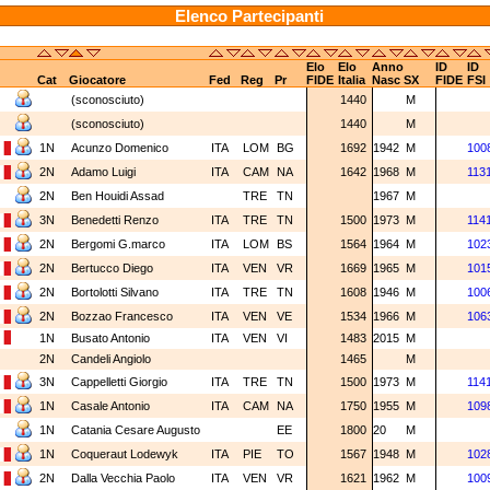
Elenco Partecipanti
Elo
Elo
Anno
ID
ID
Cat
Giocatore
Fed
Reg
Pr
FIDE
Italia
Nasc
SX
FIDE
FSI
(sconosciuto)
1440
M
(sconosciuto)
1440
M
1N
Acunzo Domenico
ITA
LOM
BG
1692
1942
M
100
2N
Adamo Luigi
ITA
CAM
NA
1642
1968
M
113
2N
Ben Houidi Assad
TRE
TN
1967
M
3N
Benedetti Renzo
ITA
TRE
TN
1500
1973
M
114
2N
Bergomi G.marco
ITA
LOM
BS
1564
1964
M
102
2N
Bertucco Diego
ITA
VEN
VR
1669
1965
M
101
2N
Bortolotti Silvano
ITA
TRE
TN
1608
1946
M
100
2N
Bozzao Francesco
ITA
VEN
VE
1534
1966
M
106
1N
Busato Antonio
ITA
VEN
VI
1483
2015
M
2N
Candeli Angiolo
1465
M
3N
Cappelletti Giorgio
ITA
TRE
TN
1500
1973
M
114
1N
Casale Antonio
ITA
CAM
NA
1750
1955
M
109
1N
Catania Cesare Augusto
EE
1800
20
M
1N
Coqueraut Lodewyk
ITA
PIE
TO
1567
1948
M
102
2N
Dalla Vecchia Paolo
ITA
VEN
VR
1621
1962
M
100