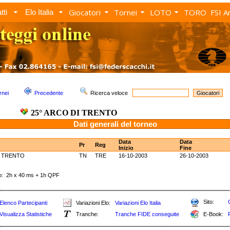
Giocatori
Tornei
LOTO
TORO
FSI A
tti
Elo Italia
rnei
Precedente
Ricerca veloce
25° ARCO DI TRENTO
Dati generali del torneo
Data
Data
Pr
Reg
Inizio
Fine
I TRENTO
TN
TRE
16-10-2003
26-10-2003
 2h x 40 ms + 1h QPF
Sito:
Elenco Partecipanti
Variazioni Elo:
Variazioni Elo Italia
Visualizza Statistiche
Tranche:
Tranche FIDE conseguite
E-Book: