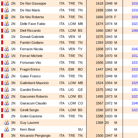
2N
De Nisi Giuseppe
ITA
TRE
TN
1618
1948
M
101
2N
De Nisi Mario
ITA
TRE
TN
1699
1986
M
101
2N
De Nisi Roberta
ITA
TRE
TN
1666
1978
F
101
2N
Delle Fave Fabio
ITA
LOM
MB
1674
1974
M
102
1N
Dieli Riccardo
ITA
LOM
BS
1660
1967
M
106
1N
Donadi Gabriele
ITA
VEN
VI
1675
1943
M
2N
Fambri Giuliano
ITA
TRE
TN
1393
1930
M
1N
Ferracin Nicola
ITA
VEN
TV
1608
1971
M
104
1N
Ferrari Michele
ITA
TRE
TN
1708
1970
M
101
2N
Fortunato Vito
ITA
TRE
TN
1606
1958
M
103
1N
Fragni Enrico
ITA
EMI
BO
1447
1941
M
101
2N
Galas Franco
ITA
TRE
TN
1573
1949
M
102
3N
Galimberti Maurizio
ITA
LOM
MB
1524
1954
M
102
2N
Gardini Enrico
ITA
LIG
GE
1575
1962
M
105
2N
Giacomini Roberto
ITA
LOM
BS
1495
1973
M
102
2N
Giaracuni Claudio
ITA
LOM
CO
1567
1972
M
104
3N
Girelli Sergio
ITA
LOM
BS
1590
1972
M
102
2N
Golini Gastone
ITA
TRE
TN
1588
1920
M
3N
Guy Laurent
1368
20
M
2N
Kern Beat
SU
M
3N
Kircanski Piergiorgio
ITA
TRE
TN
1500
1947
M