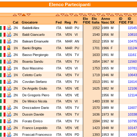
Elenco Partecipanti
Elo
Elo
Anno
ID
ID
Cat
Giocatore
Fed
Reg
Pr
FIDE
Italia
Nasc
SX
FIDE
FSI
2N
Baldelli Alex
ITA
MAR
PU
1552
1989
M
11545
2N
Baldi Giancarlo
ITA
VEN
VI
1540
1956
M
10810
2N
Baleani Emanuele
ITA
MAR
AN
1512
1959
M
10475
1N
Banki Brigitta
ITA
MAR
PU
1701
1966
F
11124
2N
Basso Piergiorgio
ITA
VEN
TV
1633
1991
M
11161
2N
Boanta Sandu
ITA
VEN
TV
1654
1967
M
11560
1N
Busi Massimo
ITA
VEN
VI
1753
1955
M
10781
1N
Celotto Carlo
ITA
VEN
TV
1719
1946
M
10643
2N
Covolan Stefano
ITA
VEN
TV
1513
1991
M
11614
2N
De Angelis Giulio
ITA
VEN
VE
1625
1982
M
12106
2N
De Gregoris Piero
ITA
VEN
VE
1956
M
12114
2N
De Minico Nicola
ITA
VEN
VI
1483
1938
M
2N
Drezzadore Dario
ITA
VEN
TV
1570
1989
M
11607
2N
Dussin Davide
ITA
VEN
TV
1636
1973
M
10338
2N
Forato Enrico
ITA
VEN
TV
1594
1992
M
10795
2N
Franco Leopoldo
ITA
VEN
VE
1423
1948
M
10147
2N
Frascati Francesco
ITA
VEN
PD
1393
1953
M
10083