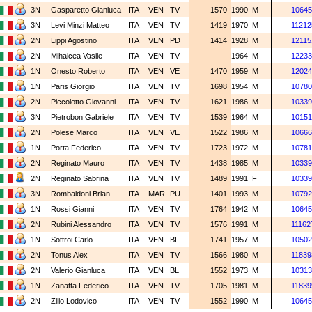
3N
Gasparetto Gianluca
ITA
VEN
TV
1570
1990
M
10645
3N
Levi Minzi Matteo
ITA
VEN
TV
1419
1970
M
11212
2N
Lippi Agostino
ITA
VEN
PD
1414
1928
M
12115
2N
Mihalcea Vasile
ITA
VEN
TV
1964
M
12233
1N
Onesto Roberto
ITA
VEN
VE
1470
1959
M
12024
1N
Paris Giorgio
ITA
VEN
TV
1698
1954
M
10780
2N
Piccolotto Giovanni
ITA
VEN
TV
1621
1986
M
10339
3N
Pietrobon Gabriele
ITA
VEN
TV
1539
1964
M
10151
2N
Polese Marco
ITA
VEN
VE
1522
1986
M
10666
1N
Porta Federico
ITA
VEN
TV
1723
1972
M
10781
2N
Reginato Mauro
ITA
VEN
TV
1438
1985
M
10339
2N
Reginato Sabrina
ITA
VEN
TV
1489
1991
F
10339
3N
Rombaldoni Brian
ITA
MAR
PU
1401
1993
M
10792
1N
Rossi Gianni
ITA
VEN
TV
1764
1942
M
10645
2N
Rubini Alessandro
ITA
VEN
TV
1576
1991
M
11162
1N
Sottroi Carlo
ITA
VEN
BL
1741
1957
M
10502
2N
Tonus Alex
ITA
VEN
TV
1566
1980
M
11839
2N
Valerio Gianluca
ITA
VEN
BL
1552
1973
M
10313
1N
Zanatta Federico
ITA
VEN
TV
1705
1981
M
11839
2N
Zilio Lodovico
ITA
VEN
TV
1552
1990
M
10645