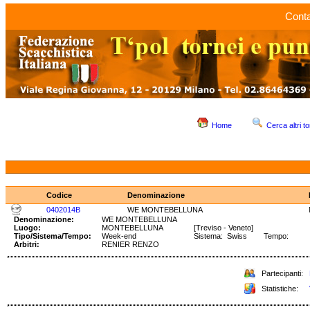
Conta
Home
Cerca altri to
Codice
Denominazione
0402014B
WE MONTEBELLUNA
Denominazione:
WE MONTEBELLUNA
Luogo:
MONTEBELLUNA
[Treviso - Veneto]
Tipo/Sistema/Tempo:
Week-end
Sistema: Swiss Tempo:
Arbitri:
RENIER RENZO
Partecipanti:
Statistiche: