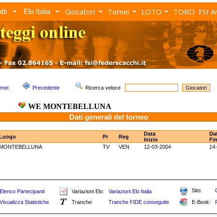
Giocatori
Tornei
LOTO
TORO
FSI A
tti
Elo Italia
rnei
Precedente
Ricerca veloce
WE MONTEBELLUNA
Dati generali del torneo
Data
Da
Luogo
Pr
Reg
Inizio
Fi
MONTEBELLUNA
TV
VEN
12-03-2004
14
Sito:
Elenco Partecipanti
Variazioni Elo:
Variazioni Elo Italia
Visualizza Statistiche
Tranche:
Tranche FIDE conseguite
E-Book: