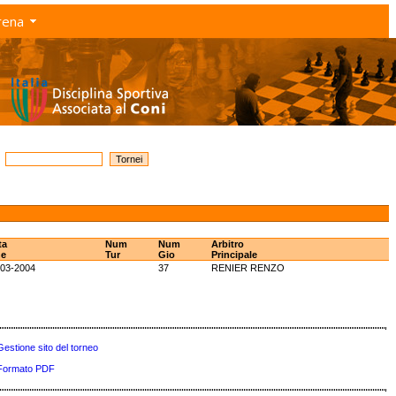
rena
ta
Num
Num
Arbitro
ne
Tur
Gio
Principale
-03-2004
37
RENIER RENZO
Gestione sito del torneo
Formato PDF