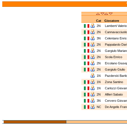
Cat
Giocatore
2N
Lamberti Valeri
2N
Cannavacciuol
3N
Celentano Enri
2N
Pappalardo Da
2N
Gargiulo Maria
2N
Scola Enrico
2N
Ercolano Gius
2N
Gargiulo Giulio
1N
Pazderski Bartl
1N
Zona Santino
1N
Carlozzi Giova
2N
Alfieri Sabato
3N
Cervero Giova
NC
De Angelis Fr