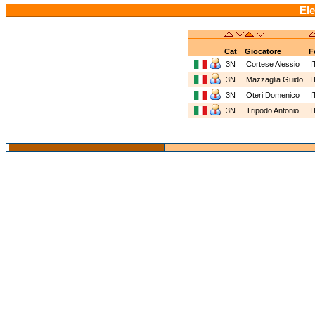
Ele
Cat
Giocatore
F
3N
Cortese Alessio
I
3N
Mazzaglia Guido
I
3N
Oteri Domenico
I
3N
Tripodo Antonio
I