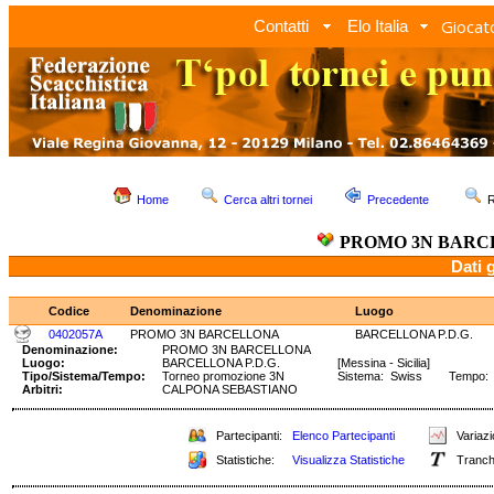
Giocato
Contatti
Elo Italia
Home
Cerca altri tornei
Precedente
R
PROMO 3N BARC
Dati 
Codice
Denominazione
Luogo
0402057A
PROMO 3N BARCELLONA
BARCELLONA P.D.G.
Denominazione:
PROMO 3N BARCELLONA
Luogo:
BARCELLONA P.D.G.
[Messina - Sicilia]
Tipo/Sistema/Tempo:
Torneo promozione 3N
Sistema: Swiss Tempo: 1 
Arbitri:
CALPONA SEBASTIANO
Partecipanti:
Elenco Partecipanti
Variazi
Statistiche:
Visualizza Statistiche
Tranch