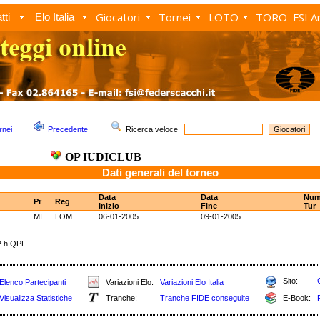
Giocatori
Tornei
LOTO
TORO
FSI A
tti
Elo Italia
rnei
Precedente
Ricerca veloce
OP IUDICLUB
Dati generali del torneo
Data
Data
Nu
Pr
Reg
Inizio
Fine
Tur
MI
LOM
06-01-2005
09-01-2005
 h QPF
Sito:
Elenco Partecipanti
Variazioni Elo:
Variazioni Elo Italia
Visualizza Statistiche
Tranche:
Tranche FIDE conseguite
E-Book: