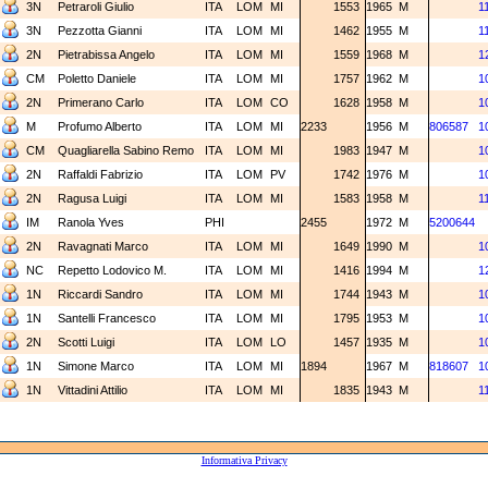
3N
Petraroli Giulio
ITA
LOM
MI
1553
1965
M
1
3N
Pezzotta Gianni
ITA
LOM
MI
1462
1955
M
1
2N
Pietrabissa Angelo
ITA
LOM
MI
1559
1968
M
1
CM
Poletto Daniele
ITA
LOM
MI
1757
1962
M
1
2N
Primerano Carlo
ITA
LOM
CO
1628
1958
M
1
M
Profumo Alberto
ITA
LOM
MI
2233
1956
M
806587
1
CM
Quagliarella Sabino Remo
ITA
LOM
MI
1983
1947
M
1
2N
Raffaldi Fabrizio
ITA
LOM
PV
1742
1976
M
1
2N
Ragusa Luigi
ITA
LOM
MI
1583
1958
M
1
IM
Ranola Yves
PHI
2455
1972
M
5200644
2N
Ravagnati Marco
ITA
LOM
MI
1649
1990
M
1
NC
Repetto Lodovico M.
ITA
LOM
MI
1416
1994
M
1
1N
Riccardi Sandro
ITA
LOM
MI
1744
1943
M
1
1N
Santelli Francesco
ITA
LOM
MI
1795
1953
M
1
2N
Scotti Luigi
ITA
LOM
LO
1457
1935
M
1
1N
Simone Marco
ITA
LOM
MI
1894
1967
M
818607
1
1N
Vittadini Attilio
ITA
LOM
MI
1835
1943
M
1
Informativa Privacy