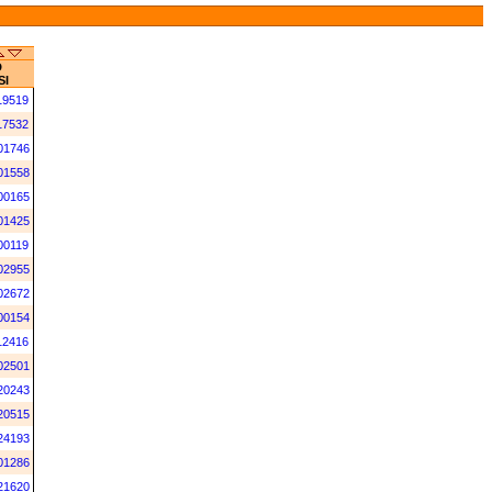
D
SI
19519
17532
01746
01558
00165
01425
00119
02955
02672
00154
12416
02501
20243
20515
24193
01286
21620