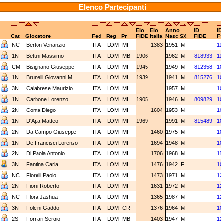
Elenco Partecipanti
Elo
Elo
Anno
ID
I
Cat
Giocatore
Fed
Reg
Pr
FIDE
Italia
Nasc
SX
FIDE
F
NC
Berton Venanzio
ITA
LOM
MI
1383
1951
M
1
1N
Bettini Massimo
ITA
LOM
MB
1906
1962
M
818933
1
CM
Bisignano Giuseppe
ITA
LOM
MI
1945
1949
M
812358
1
1N
Brunelli Giovanni M.
ITA
LOM
MI
1939
1941
M
815276
1
3N
Calabrese Maurizio
ITA
LOM
MI
1957
M
1
1N
Carbone Lorenzo
ITA
LOM
MI
1905
1946
M
809829
1
2N
Conta Diego
ITA
LOM
MI
1604
1953
M
1
1N
D'Apa Matteo
ITA
LOM
MI
1969
1991
M
815489
1
2N
Da Campo Giuseppe
ITA
LOM
MI
1460
1975
M
1
1N
De Francisci Lorenzo
ITA
LOM
MI
1694
1948
M
1
2N
Di Paola Antonio
ITA
LOM
MI
1706
1968
M
1
3N
Fantina Carla
ITA
LOM
MI
1476
1942
F
1
NC
Fiorelli Paolo
ITA
LOM
MI
1473
1971
M
1
2N
Fiorili Roberto
ITA
LOM
MI
1631
1972
M
1
NC
Flora Jashua
ITA
LOM
MI
1365
1987
M
1
3N
Folcini Gaddo
ITA
LOM
CR
1376
1964
M
1
2S
Fornari Sergio
ITA
LOM
MB
1403
1947
M
1