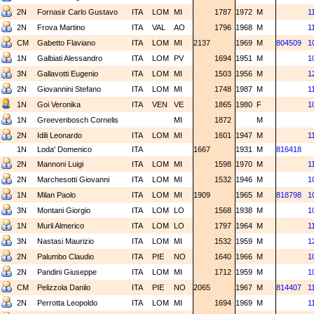
2N
Fornasir Carlo Gustavo
ITA
LOM
MI
1787
1972
M
1
2N
Frova Martino
ITA
VAL
AO
1796
1968
M
1
CM
Gabetto Flaviano
ITA
LOM
MI
2137
1969
M
804509
1
1N
Galbiati Alessandro
ITA
LOM
PV
1694
1951
M
1
3N
Gallavotti Eugenio
ITA
LOM
MI
1503
1956
M
1
2N
Giovannini Stefano
ITA
LOM
MI
1748
1987
M
1
1N
Goi Veronika
ITA
VEN
VE
1865
1980
F
1
1N
Greevenbosch Cornelis
MI
1872
M
2N
Idili Leonardo
ITA
LOM
MI
1601
1947
M
1
1N
Loda' Domenico
ITA
1667
1931
M
816418
2N
Mannoni Luigi
ITA
LOM
MI
1598
1970
M
1
2N
Marchesotti Giovanni
ITA
LOM
MI
1532
1946
M
1
1N
Milan Paolo
ITA
LOM
MI
1909
1965
M
818798
1
3N
Montani Giorgio
ITA
LOM
LO
1568
1938
M
1
1N
Murli Almerico
ITA
LOM
LO
1797
1964
M
1
3N
Nastasi Maurizio
ITA
LOM
MI
1532
1959
M
1
2N
Palumbo Claudio
ITA
PIE
NO
1640
1966
M
1
2N
Pandini Giuseppe
ITA
LOM
MI
1712
1959
M
1
CM
Pelizzola Danilo
ITA
PIE
NO
2065
1967
M
814407
1
2N
Perrotta Leopoldo
ITA
LOM
MI
1694
1969
M
1