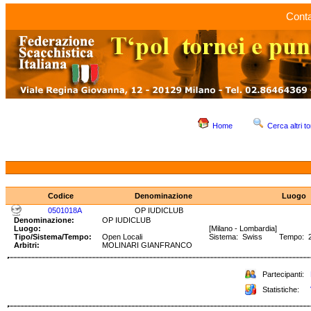
Conta
Home
Cerca altri to
Codice
Denominazione
Luogo
0501018A
OP IUDICLUB
Denominazione:
OP IUDICLUB
Luogo:
[Milano - Lombardia]
Tipo/Sistema/Tempo:
Open Locali
Sistema: Swiss Tempo: 2
Arbitri:
MOLINARI GIANFRANCO
Partecipanti:
Statistiche: