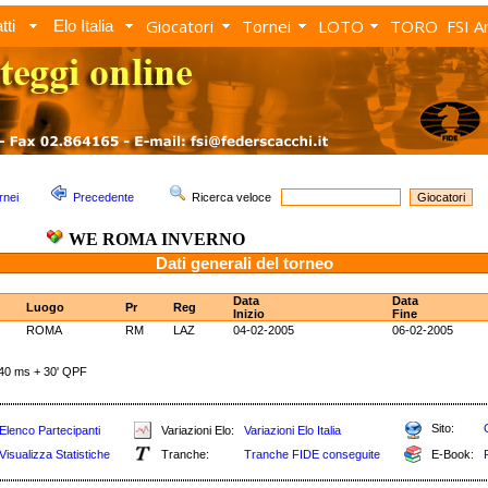
Giocatori
Tornei
LOTO
TORO
FSI A
tti
Elo Italia
rnei
Precedente
Ricerca veloce
WE ROMA INVERNO
Dati generali del torneo
Data
Data
Luogo
Pr
Reg
Inizio
Fine
ROMA
RM
LAZ
04-02-2005
06-02-2005
0 ms + 30' QPF
Sito:
Elenco Partecipanti
Variazioni Elo:
Variazioni Elo Italia
Visualizza Statistiche
Tranche:
Tranche FIDE conseguite
E-Book: