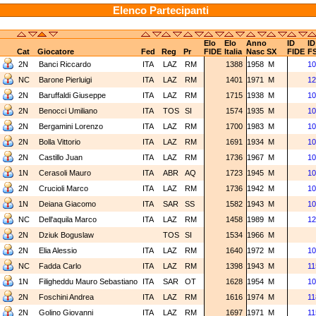
Elenco Partecipanti
Elo
Elo
Anno
ID
ID
Cat
Giocatore
Fed
Reg
Pr
FIDE
Italia
Nasc
SX
FIDE
FS
2N
Banci Riccardo
ITA
LAZ
RM
1388
1958
M
10
NC
Barone Pierluigi
ITA
LAZ
RM
1401
1971
M
12
2N
Baruffaldi Giuseppe
ITA
LAZ
RM
1715
1938
M
10
2N
Benocci Umiliano
ITA
TOS
SI
1574
1935
M
10
2N
Bergamini Lorenzo
ITA
LAZ
RM
1700
1983
M
10
2N
Bolla Vittorio
ITA
LAZ
RM
1691
1934
M
10
2N
Castillo Juan
ITA
LAZ
RM
1736
1967
M
10
1N
Cerasoli Mauro
ITA
ABR
AQ
1723
1945
M
10
2N
Crucioli Marco
ITA
LAZ
RM
1736
1942
M
10
1N
Deiana Giacomo
ITA
SAR
SS
1582
1943
M
10
NC
Dell'aquila Marco
ITA
LAZ
RM
1458
1989
M
12
2N
Dziuk Boguslaw
TOS
SI
1534
1966
M
2N
Elia Alessio
ITA
LAZ
RM
1640
1972
M
10
NC
Fadda Carlo
ITA
LAZ
RM
1398
1943
M
11
1N
Filigheddu Mauro Sebastiano
ITA
SAR
OT
1628
1954
M
10
2N
Foschini Andrea
ITA
LAZ
RM
1616
1974
M
11
2N
Golino Giovanni
ITA
LAZ
RM
1697
1971
M
11