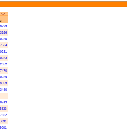
I
0229
3926
0230
7564
0231
0233
2652
7470
0239
9859
3480
8913
5833
7662
8091
5001