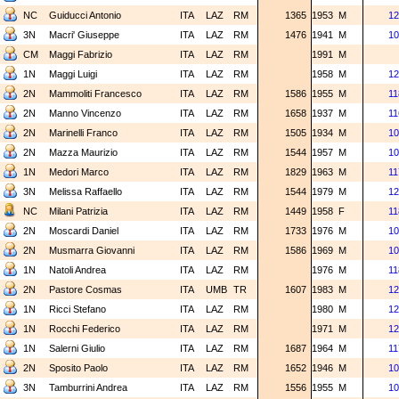
NC
Guiducci Antonio
ITA
LAZ
RM
1365
1953
M
12
3N
Macri' Giuseppe
ITA
LAZ
RM
1476
1941
M
10
CM
Maggi Fabrizio
ITA
LAZ
RM
1991
M
1N
Maggi Luigi
ITA
LAZ
RM
1958
M
12
2N
Mammoliti Francesco
ITA
LAZ
RM
1586
1955
M
11
2N
Manno Vincenzo
ITA
LAZ
RM
1658
1937
M
11
2N
Marinelli Franco
ITA
LAZ
RM
1505
1934
M
10
2N
Mazza Maurizio
ITA
LAZ
RM
1544
1957
M
10
1N
Medori Marco
ITA
LAZ
RM
1829
1963
M
11
3N
Melissa Raffaello
ITA
LAZ
RM
1544
1979
M
12
NC
Milani Patrizia
ITA
LAZ
RM
1449
1958
F
11
2N
Moscardi Daniel
ITA
LAZ
RM
1733
1976
M
10
2N
Musmarra Giovanni
ITA
LAZ
RM
1586
1969
M
10
1N
Natoli Andrea
ITA
LAZ
RM
1976
M
11
2N
Pastore Cosmas
ITA
UMB
TR
1607
1983
M
12
1N
Ricci Stefano
ITA
LAZ
RM
1980
M
12
1N
Rocchi Federico
ITA
LAZ
RM
1971
M
12
1N
Salerni Giulio
ITA
LAZ
RM
1687
1964
M
11
2N
Sposito Paolo
ITA
LAZ
RM
1652
1946
M
10
3N
Tamburrini Andrea
ITA
LAZ
RM
1556
1955
M
10