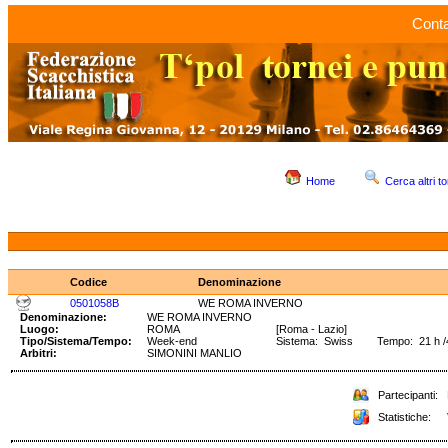
Conta
Home
Cerca altri to
Codice
Denominazione
0501058B
WE ROMA INVERNO
Denominazione:
WE ROMA INVERNO
Luogo:
ROMA
[Roma - Lazio]
Tipo/Sistema/Tempo:
Week-end
Sistema: Swiss Tempo: 21 h /4
Arbitri:
SIMONINI MANLIO
Partecipanti:
Statistiche: