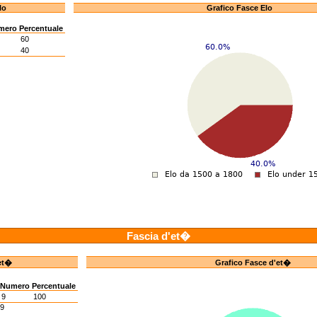
lo
Grafico Fasce Elo
mero
Percentuale
60
40
Fascia d'et�
et�
Grafico Fasce d'et�
Numero
Percentuale
9
100
9