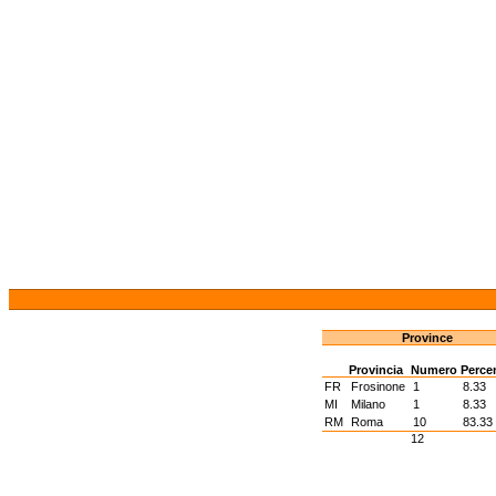
Province
Provincia
Numero
Perce
FR
Frosinone
1
8.33
MI
Milano
1
8.33
RM
Roma
10
83.33
12