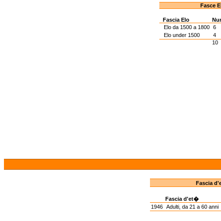
Fasce E
Fascia Elo
Nu
Elo da 1500 a 1800
6
Elo under 1500
4
10
Fascia d'
Fascia d'et�
1946
Adulti, da 21 a 60 anni