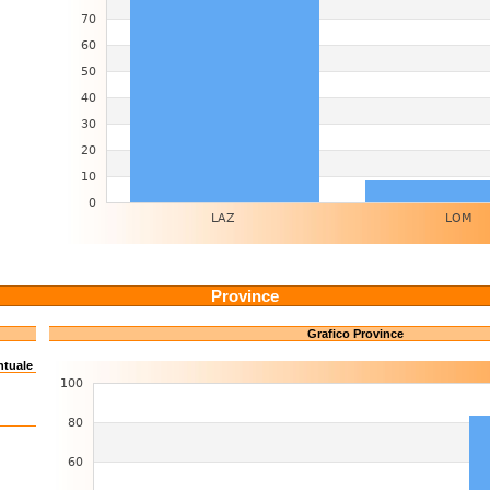
Province
Grafico Province
ntuale