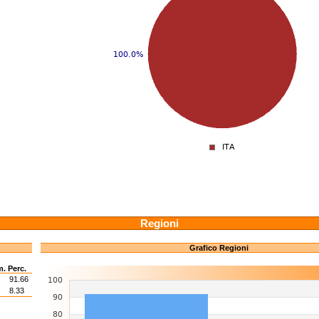
Regioni
Grafico Regioni
m.
Perc.
91.66
8.33