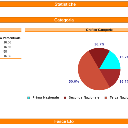
Statistiche
Categoria
Grafico Categorie
ro
Percentuale
16.66
16.66
50
16.66
Fasce Elo