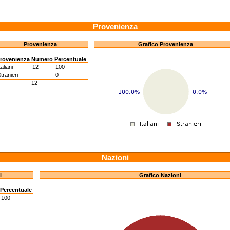
Provenienza
Provenienza
Grafico Provenienza
rovenienza
Numero
Percentuale
taliani
12
100
tranieri
0
12
Nazioni
i
Grafico Nazioni
Percentuale
100