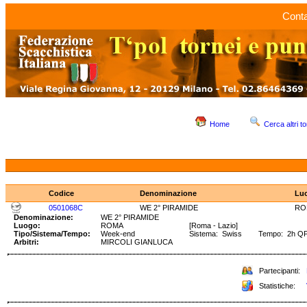
Conta
Home
Cerca altri to
Codice
Denominazione
Lu
0501068C
WE 2° PIRAMIDE
RO
Denominazione:
WE 2° PIRAMIDE
Luogo:
ROMA
[Roma - Lazio]
Tipo/Sistema/Tempo:
Week-end
Sistema: Swiss Tempo: 2h Q
Arbitri:
MIRCOLI GIANLUCA
Partecipanti:
Statistiche: