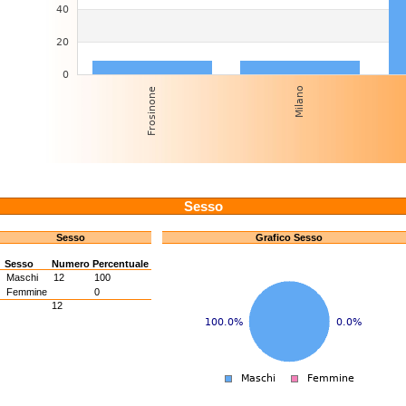
Sesso
Sesso
Grafico Sesso
Sesso
Numero
Percentuale
M
Maschi
12
100
F
Femmine
0
12