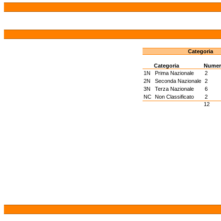
Categoria
Categoria
Nume
1N
Prima Nazionale
2
2N
Seconda Nazionale
2
3N
Terza Nazionale
6
NC
Non Classificato
2
12