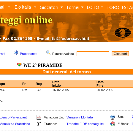
Giocatori
Tornei
LOTO
TORO
FSI A
tti
Elo Italia
rnei
Precedente
Ricerca veloce
WE 2° PIRAMIDE
Dati generali del torneo
Data
Data
ogo
Pr
Reg
Inizio
Fine
MA
RM
LAZ
16-02-2005
20-02-2005
PF
Sito:
Elenco Partecipanti
Variazioni Elo:
Variazioni Elo Italia
Visualizza Statistiche
Tranche:
Tranche FIDE conseguite
E-Book: