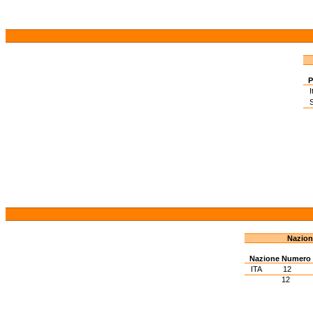
P
I
S
Nazion
Nazione
Numero
ITA
12
12