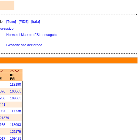
lo:
[Tutte]
[FIDE]
[Italia]
ogressivo
Norme di Maestro FSI conseguite
Gestione sito del torneo
ID
E
FSI
112190
370
103065
260
109863
441
937
117738
21379
165
118093
121179
017
109425