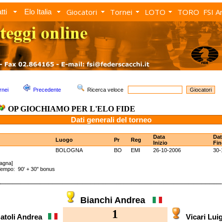
Giocatori
Tornei
LOTO
TORO
FSI A
tti
Elo Italia
rnei
Precedente
Ricerca veloce
OP GIOCHIAMO PER L'ELO FIDE
Dati generali del torneo
Data
Dat
Luogo
Pr
Reg
Inizio
Fin
BOLOGNA
BO
EMI
26-10-2006
30-
magna]
po: 90' + 30" bonus
Bianchi Andrea
1
atoli Andrea
Vicari Lu