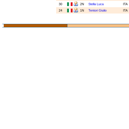
30
2N
Stella Luca
ITA
24
1N
Tentori Giulio
ITA