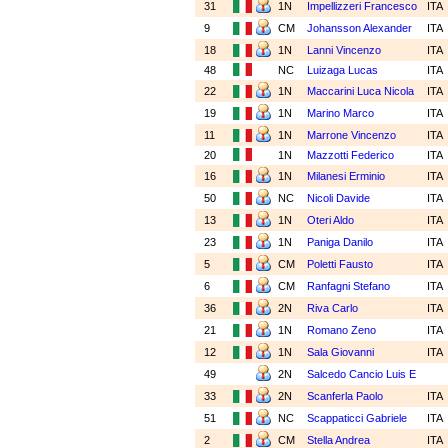
31
1N
Impellizzeri Francesco
ITA
9
CM
Johansson Alexander
ITA
18
1N
Lanni Vincenzo
ITA
48
NC
Luizaga Lucas
ITA
22
1N
Maccarini Luca Nicola
ITA
19
1N
Marino Marco
ITA
11
1N
Marrone Vincenzo
ITA
20
1N
Mazzotti Federico
ITA
16
1N
Milanesi Erminio
ITA
50
NC
Nicoli Davide
ITA
13
1N
Oteri Aldo
ITA
23
1N
Paniga Danilo
ITA
5
CM
Poletti Fausto
ITA
6
CM
Ranfagni Stefano
ITA
36
2N
Riva Carlo
ITA
21
1N
Romano Zeno
ITA
12
1N
Sala Giovanni
ITA
49
2N
Salcedo Cancio Luis E
33
2N
Scanferla Paolo
ITA
51
NC
Scappaticci Gabriele
ITA
2
CM
Stella Andrea
ITA