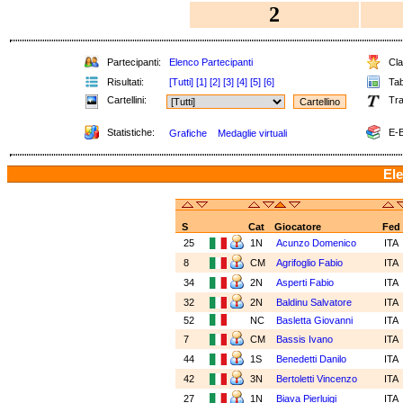
2
Partecipanti:
Elenco Partecipanti
Cla
Risultati:
[Tutti]
[1]
[2]
[3]
[4]
[5]
[6]
Tab
Cartellini:
Tra
Statistiche:
E-B
Grafiche
Medaglie virtuali
Ele
S
Cat
Giocatore
Fed
25
1N
Acunzo Domenico
ITA
8
CM
Agrifoglio Fabio
ITA
34
2N
Asperti Fabio
ITA
32
2N
Baldinu Salvatore
ITA
52
NC
Basletta Giovanni
ITA
7
CM
Bassis Ivano
ITA
44
1S
Benedetti Danilo
ITA
42
3N
Bertoletti Vincenzo
ITA
27
1N
Biava Pierluigi
ITA