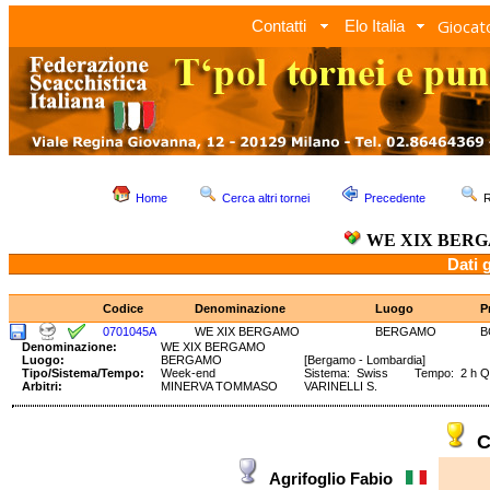
Giocato
Contatti
Elo Italia
Home
Cerca altri tornei
Precedente
R
WE XIX BER
Dati 
Codice
Denominazione
Luogo
P
0701045A
WE XIX BERGAMO
BERGAMO
B
Denominazione:
WE XIX BERGAMO
Luogo:
BERGAMO
[Bergamo - Lombardia]
Tipo/Sistema/Tempo:
Week-end
Sistema: Swiss Tempo: 2 h 
Arbitri:
MINERVA TOMMASO
VARINELLI S.
C
Agrifoglio Fabio