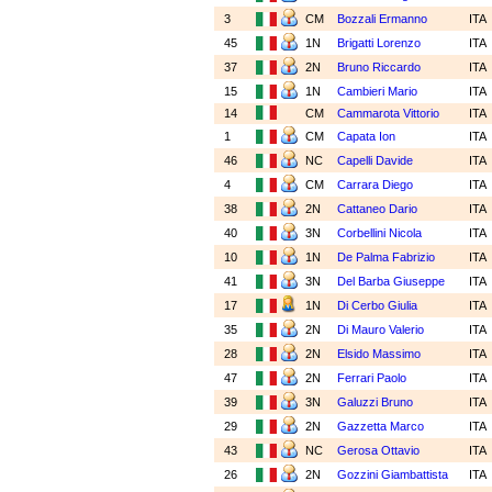
3
CM
Bozzali Ermanno
ITA
45
1N
Brigatti Lorenzo
ITA
37
2N
Bruno Riccardo
ITA
15
1N
Cambieri Mario
ITA
14
CM
Cammarota Vittorio
ITA
1
CM
Capata Ion
ITA
46
NC
Capelli Davide
ITA
4
CM
Carrara Diego
ITA
38
2N
Cattaneo Dario
ITA
40
3N
Corbellini Nicola
ITA
10
1N
De Palma Fabrizio
ITA
41
3N
Del Barba Giuseppe
ITA
17
1N
Di Cerbo Giulia
ITA
35
2N
Di Mauro Valerio
ITA
28
2N
Elsido Massimo
ITA
47
2N
Ferrari Paolo
ITA
39
3N
Galuzzi Bruno
ITA
29
2N
Gazzetta Marco
ITA
43
NC
Gerosa Ottavio
ITA
26
2N
Gozzini Giambattista
ITA