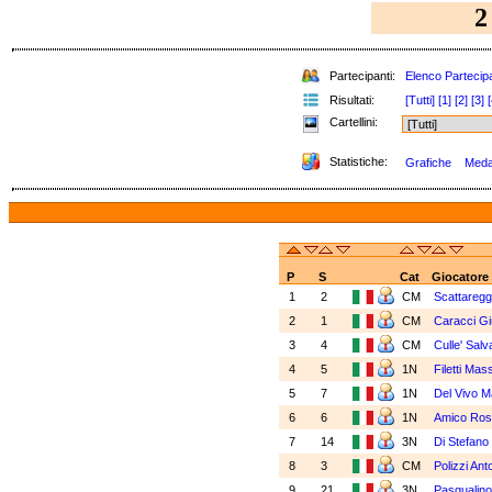
2
Partecipanti:
Elenco Partecipa
Risultati:
[Tutti]
[1]
[2]
[3]
[
Cartellini:
Statistiche:
Grafiche
Medag
P
S
Cat
Giocatore
1
2
CM
Scattareg
2
1
CM
Caracci G
3
4
CM
Culle' Sal
4
5
1N
Filetti Mas
5
7
1N
Del Vivo 
6
6
1N
Amico Ros
7
14
3N
Di Stefan
8
3
CM
Polizzi An
9
21
3N
Pasqualin