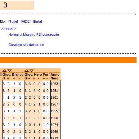
3
Elo:
[Tutte]
[FIDE]
[Italia]
rogressivo
Norme di Maestro FSI conseguite
Gestione sito del torneo
li
Gioc. Bianco
Gioc. Nero
Forf
Anno
G
+
=
-
G
+
=
-
+
-
Nasc
0
3
2
1
0
3
3
0
0
0
0
1953
0
3
2
1
0
3
1
2
0
0
0
1951
1
4
1
2
1
2
2
0
0
0
0
1961
1
2
2
0
0
4
1
2
1
0
0
1967
1
3
1
1
1
3
2
1
0
0
0
1955
1
3
2
0
1
3
1
2
0
0
0
1966
1
3
2
1
0
2
0
1
1
1
0
1974
1
3
0
2
1
3
2
1
0
0
0
1969
2
3
2
0
1
3
1
1
1
0
0
1973