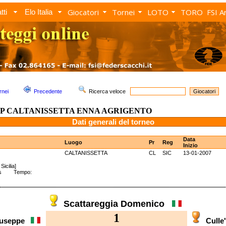
Giocatori
Tornei
LOTO
TORO
FSI A
tti
Elo Italia
rnei
Precedente
Ricerca veloce
P CALTANISSETTA ENNA AGRIGENTO
Dati generali del torneo
Data
Luogo
Pr
Reg
Inizio
CALTANISSETTA
CL
SIC
13-01-2007
Sicilia]
wiss Tempo:
Scattareggia Domenico
1
Giuseppe
Culle