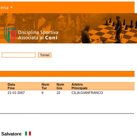
rena
Data
Num
Num
Arbitro
Fine
Tur
Gio
Principale
21-01-2007
6
22
CILIA GIANFRANCO
' Salvatore