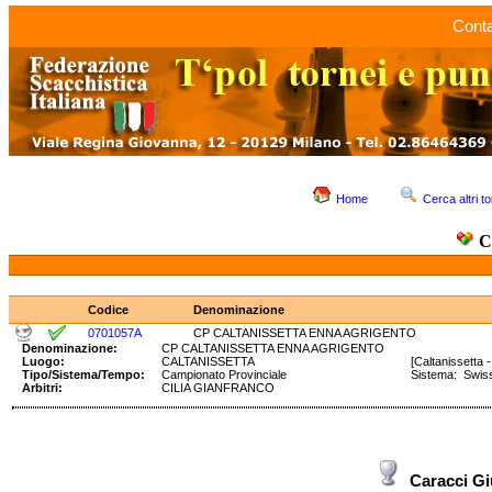
Conta
Home
Cerca altri to
C
Codice
Denominazione
0701057A
CP CALTANISSETTA ENNA AGRIGENTO
Denominazione:
CP CALTANISSETTA ENNA AGRIGENTO
Luogo:
CALTANISSETTA
[Caltanissetta - 
Tipo/Sistema/Tempo:
Campionato Provinciale
Sistema: S
Arbitri:
CILIA GIANFRANCO
Caracci 