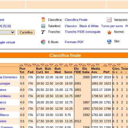
nti
Classifica:
Classifica Finale
Variazioni 
4]
[5]
[6]
Tabelloni:
Classico
Black & White
Turno per turno
P
Tranche:
Tranche FIDE conseguite
Norme:
Sito:
E-Book:
Formato PDF
lie virtuali
Classifica finale
Pun
Buh
Buh
Buh
Elo
Elo
Media
Gioc. Tota
Tot
Fed
Cut1
Int
Med
Sonn
FIDE
Italia
Avv.
Perf
G
+
=
-
gia Domenico
5.5
ITA
20.50
22.00
16.00
13.25
2065
1897.67
2019
6
5
1
iuseppe
4.5
ITA
19.50
22.50
14.00
18.00
2081
1881.00
1923
6
3
3
vatore
4.0
ITA
20.50
22.50
15.00
12.75
1991
1915.17
1939
6
3
2
similiano
4.0
ITA
18.50
18.50
13.00
10.75
1987
1798.50
1871
6
3
2
Marco
4.0
ITA
18.00
20.00
12.50
10.75
1867
1695.00
1791
6
3
2
ario
4.0
ITA
17.50
19.50
12.00
10.25
1892
1703.50
1798
6
3
2
o Marco
4.0
ITA
17.50
19.00
13.50
9.75
1582
1781.60
1820
5
2
2
tonino
3.5
ITA
17.50
19.00
13.50
13.25
2012
1722.33
1723
6
2
3
o Gaetano
3.5
ITA
15.00
15.00
12.00
6.00
1506
1702.33
1760
6
3
1