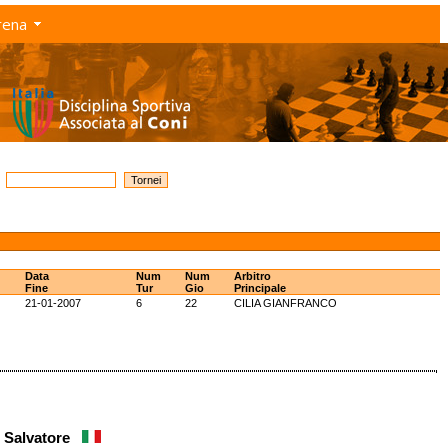
rena
Data
Num
Num
Arbitro
Fine
Tur
Gio
Principale
21-01-2007
6
22
CILIA GIANFRANCO
' Salvatore