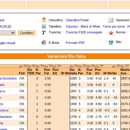
nti
Classifica:
Classifica Finale
Variazioni 
4]
[5]
[6]
Tabelloni:
Classico
Black & White
Turno per turno
P
Tranche:
Tranche FIDE conseguite
Norme:
Sito:
E-Book:
Formato PDF
lie virtuali
Variazioni Elo Italia
Elo
N.
Pun
Pun
Elo
N.
Pun
Pun
Media
Fed
FIDE
Par
Fat
Att
W-We
Italia
Par
Fat
Att
W-We
Var
Avv.
ia Domenico
ITA
3
2.50
2065
3
3.00
4.10
1.4
42
1897.
ario
ITA
1
0.50
1892
5
3.50
4.00
0
0
1703.
arco
ITA
1
0.50
1867
5
3.50
3.90
0.1
3
1695.
io
ITA
1
0.00
1852
5
3.00
4.40
-1.4
-42
1626.
nco
ITA
1
0.00
1900
5
3.00
4.80
-1.8
-54
1574.
ncesco
ITA
2
0.00
1715
4
3.00
3.30
-0.3
-12
1681.
ebastiano
ITA
0
0.00
1700
4
2.00
2.70
-0.7
-24
1545.
rio
ITA
1
0.00
1676
5
3.00
2.90
0.1
0
1708.
ngelo
ITA
2
0.00
1568
3
1.00
0.60
0.4
12
1963.