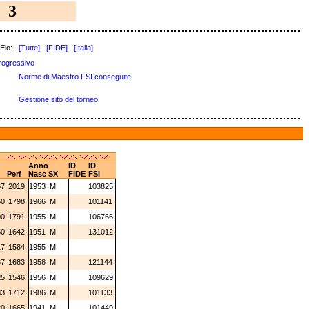
3
Elo:
[Tutte]
[FIDE]
[Italia]
rogressivo
Norme di Maestro FSI conseguite
Gestione sito del torneo
Anno
ID
ID
Perf
Nasc
SX
FIDE
FSI
67
2019
1953
M
103825
50
1798
1966
M
101141
00
1791
1955
M
106766
50
1642
1951
M
131012
17
1584
1955
M
67
1683
1958
M
121144
25
1546
1956
M
109629
33
1712
1986
M
101133
20
1665
1941
M
101449