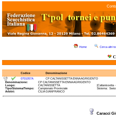
Conta
Home
Cerca altri to
C
Codice
Denominazione
0701057A
CP CALTANISSETTA ENNA AGRIGENTO
Denominazione:
CP CALTANISSETTA ENNA AGRIGENTO
Luogo:
CALTANISSETTA
[Caltanissetta - 
Tipo/Sistema/Tempo:
Campionato Provinciale
Sistema: S
Arbitri:
CILIA GIANFRANCO
Caracci 