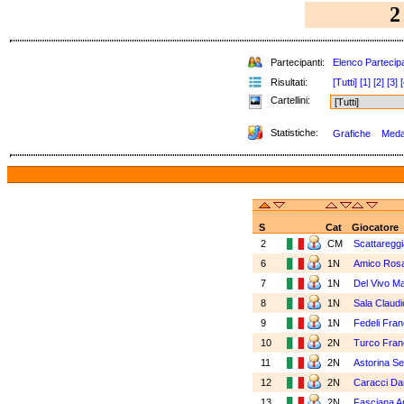
2
Partecipanti:
Elenco Partecipa
Risultati:
[Tutti]
[1]
[2]
[3]
[
Cartellini:
Statistiche:
Grafiche
Medag
S
Cat
Giocatore
2
CM
Scattaregg
6
1N
Amico Ros
7
1N
Del Vivo M
8
1N
Sala Claud
9
1N
Fedeli Fra
10
2N
Turco Fra
11
2N
Astorina S
12
2N
Caracci Da
13
2N
Fasciana A