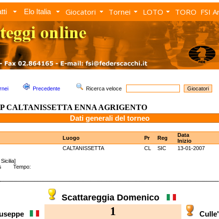
Giocatori
Tornei
LOTO
TORO
FSI A
tti
Elo Italia
rnei
Precedente
Ricerca veloce
P CALTANISSETTA ENNA AGRIGENTO
Dati generali del torneo
Data
Luogo
Pr
Reg
Inizio
CALTANISSETTA
CL
SIC
13-01-2007
Sicilia]
wiss Tempo:
Scattareggia Domenico
1
Giuseppe
Culle