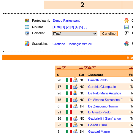
2
Partecipanti:
Elenco Partecipanti
C
Risultati:
[Tutti]
[1]
[2]
[3]
[4]
[5]
[6]
T
Cartellini:
T
Statistiche:
E
Grafiche
Medaglie virtuali
Ele
S
Cat
Giocatore
Fe
20
NC
Baisotti Pablo
I
17
NC
Corchia Giampaolo
I
26
NC
De Palo Maria Angelica
I
15
NC
De Simone Sorrentino F.
I
6
1N
De Zaiacomo Tonino
I
21
NC
Di Giusto Paolo
I
16
NC
Gabbriellini Gianfranco
I
23
NC
Gallian Giulio
I
3
1N
Gaspari Mauro
I