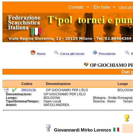
Giocato
Contatti
Elo Italia
Home
Cerca altri tornei
Precedente
R
OP GIOCHIAMO P
Dati 
Codice
Denominazione
Luogo
0801013A
OP GIOCHIAMO PER L'ELO
BOLOGN
Denominazione:
OP GIOCHIAMO PER L'ELO
Luogo:
BOLOGNA
[Bologna - Emilia Romagna]
Tipo/Sistema/Tempo:
Open Locali
Sistema: Swiss Tempo: 9
Arbitri:
NATOLI ANDREA
Giovannardi Mirko Lorenzo