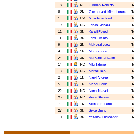
18
NC
Giordani Roberto
I
8
2N
Giovannardi Mirko Lorenzo
I
1
CM
Guastadini Paolo
I
19
NC
Jones Richard
I
12
3N
Karalli Fouad
I
11
3N
Lenti Cosimo
I
9
2N
Malvezzi Luca
I
4
1N
Marani Luca
I
24
3N
Marzano Giovanni
I
14
NC
Milu Tatiana
I
13
NC
Morisi Luca
I
2
1N
Natoli Andrea
I
5
1N
Niccoli Paolo
I
22
NC
Nonni Nazario
I
25
NC
Pezzi Stefano
I
7
1N
Solinas Roberto
I
27
3N
Spiga Bruno
I
10
3N
Yasonov Oleksandr
I