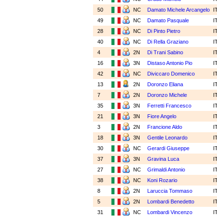
50
NC
Damato Michele Arcangelo
I
49
NC
Damato Pasquale
I
28
NC
Di Pinto Pietro
I
40
NC
Di Rella Graziano
I
4
2N
Di Trani Sabino
I
16
3N
Distaso Antonio Pio
I
42
NC
Diviccaro Domenico
I
13
2N
Doronzo Eliana
I
7
2N
Doronzo Michele
I
35
3N
Ferretti Francesco
I
21
3N
Fiore Angelo
I
3
2N
Francione Aldo
I
18
3N
Gentile Leonardo
I
30
NC
Gerardi Giuseppe
I
37
3N
Gravina Luca
I
27
NC
Grimaldi Antonio
I
38
NC
Koni Rozario
I
8
2N
Laruccia Tommaso
I
5
2N
Lombardi Benedetto
I
31
NC
Lombardi Vincenzo
I