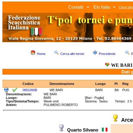
Giocato
Contatti
Elo Italia
Home
Cerca altri tornei
Precedente
R
WE BARI
Dati 
Codice
Denominazione
Luogo
Pr
Reg
0801066B
WE BARI
BARI
BA
PUG
Denominazione:
WE BARI
Luogo:
BARI
[Bari - Puglia]
Tipo/Sistema/Tempo:
Week-end
Sistema: Swiss Tempo: 2 h
Arbitri:
PULIMENO ROBERTO
Arce
Quarto Silvano