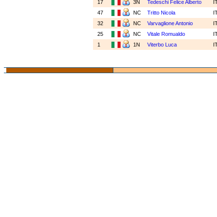
17
3N
Tedeschi Felice Alberto
I
47
NC
Tritto Nicola
I
32
NC
Varvaglione Antonio
I
25
NC
Vitale Romualdo
I
1
1N
Viterbo Luca
I