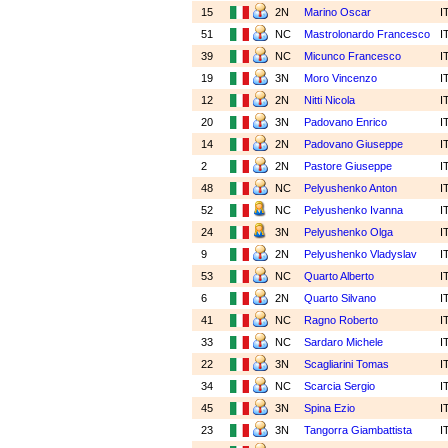
15
2N
Marino Oscar
I
51
NC
Mastrolonardo Francesco
I
39
NC
Micunco Francesco
I
19
3N
Moro Vincenzo
I
12
2N
Nitti Nicola
I
20
3N
Padovano Enrico
I
14
2N
Padovano Giuseppe
I
2
2N
Pastore Giuseppe
I
48
NC
Pelyushenko Anton
I
52
NC
Pelyushenko Ivanna
I
24
3N
Pelyushenko Olga
I
9
2N
Pelyushenko Vladyslav
I
53
NC
Quarto Alberto
I
6
2N
Quarto Silvano
I
41
NC
Ragno Roberto
I
33
NC
Sardaro Michele
I
22
3N
Scagliarini Tomas
I
34
NC
Scarcia Sergio
I
45
3N
Spina Ezio
I
23
3N
Tangorra Giambattista
I