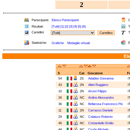
2
Partecipanti:
Elenco Partecipanti
C
Risultati:
[Tutti]
[1]
[2]
[3]
[4]
[5]
[6]
T
Cartellini:
T
Statistiche:
E
Grafiche
Medaglie virtuali
Ele
S
Cat
Giocatore
F
54
2S
Adabbo Giovanna
I
43
2N
Altini Ruggiero
I
10
2N
Arceri Filippo
I
26
NC
Ardino Alessandro
I
36
NC
Bellarosa Francesco Pio
I
11
2N
Carrasso Daniele
I
29
NC
Colaluce Roberto
I
46
NC
Cristantiello Emilio
I
44
NC
Crudo Michele
I