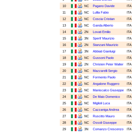
10
NC
Pagano Davide
IT
11
NC
Lullia Fabio
IT
12
NC
Coscia Cristian
IT
13
NC
Ganda Alberto
IT
14
2N
Lovati Emilio
IT
15
3N
Sperli' Maurizio
IT
16
2N
Stanzani Maurizio
IT
17
3N
Abbiati Gianluigi
IT
18
NC
Gussoni Paolo
IT
19
2N
Christen Peter Walter
IT
20
NC
Mazzarelli Sergio
IT
21
NC
Formento Paolo
IT
22
NC
Angalone Ruggero
IT
23
NC
Maniscalco Giuseppe
IT
24
NC
De Maio Domenico
IT
25
NC
Miglioli Luca
IT
26
NC
Cazzaniga Andrea
IT
27
NC
Ruscitto Mauro
IT
28
NC
Ossoli Giuseppe
IT
29
3N
Comanzo Crescenzo
IT