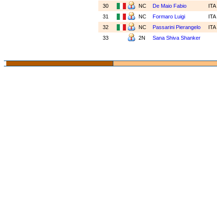
30
NC
De Maio Fabio
IT
31
NC
Formaro Luigi
IT
32
NC
Passarini Pierangelo
IT
33
2N
Sana Shiva Shanker