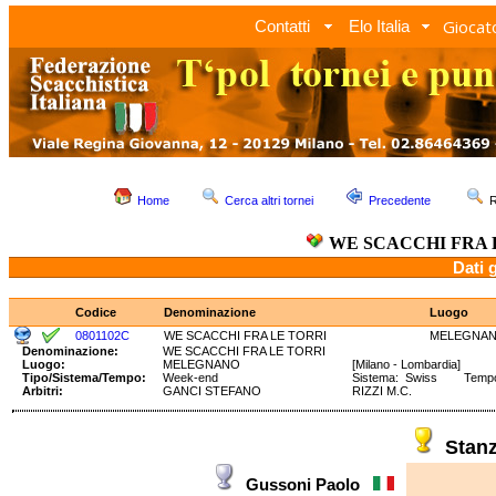
Giocato
Contatti
Elo Italia
Home
Cerca altri tornei
Precedente
R
WE SCACCHI FRA 
Dati 
Codice
Denominazione
Luogo
0801102C
WE SCACCHI FRA LE TORRI
MELEGNA
Denominazione:
WE SCACCHI FRA LE TORRI
Luogo:
MELEGNANO
[Milano - Lombardia]
Tipo/Sistema/Tempo:
Week-end
Sistema: Swiss Tempo: 
Arbitri:
GANCI STEFANO
RIZZI M.C.
Stan
Gussoni Paolo