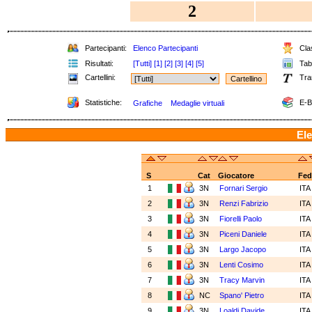
2
Partecipanti:
Elenco Partecipanti
Clas
Risultati:
[Tutti]
[1]
[2]
[3]
[4]
[5]
Tabe
Cartellini:
Tra
Statistiche:
E-B
Grafiche
Medaglie virtuali
Ele
S
Cat
Giocatore
Fed
1
3N
Fornari Sergio
IT
2
3N
Renzi Fabrizio
IT
3
3N
Fiorelli Paolo
IT
4
3N
Piceni Daniele
IT
5
3N
Largo Jacopo
IT
6
3N
Lenti Cosimo
IT
7
3N
Tracy Marvin
IT
8
NC
Spano' Pietro
IT
9
3N
Loaldi Davide
IT