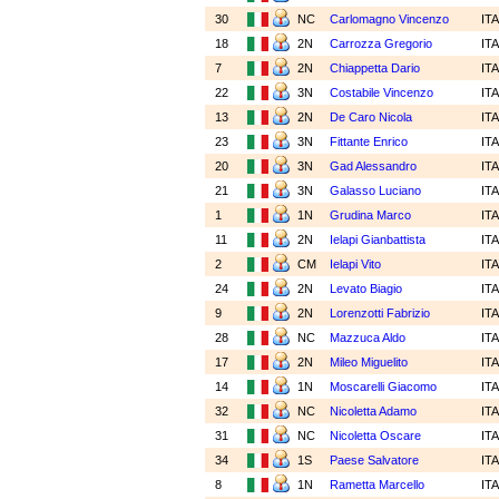
30
NC
Carlomagno Vincenzo
IT
18
2N
Carrozza Gregorio
IT
7
2N
Chiappetta Dario
IT
22
3N
Costabile Vincenzo
IT
13
2N
De Caro Nicola
IT
23
3N
Fittante Enrico
IT
20
3N
Gad Alessandro
IT
21
3N
Galasso Luciano
IT
1
1N
Grudina Marco
IT
11
2N
Ielapi Gianbattista
IT
2
CM
Ielapi Vito
IT
24
2N
Levato Biagio
IT
9
2N
Lorenzotti Fabrizio
IT
28
NC
Mazzuca Aldo
IT
17
2N
Mileo Miguelito
IT
14
1N
Moscarelli Giacomo
IT
32
NC
Nicoletta Adamo
IT
31
NC
Nicoletta Oscare
IT
34
1S
Paese Salvatore
IT
8
1N
Rametta Marcello
IT