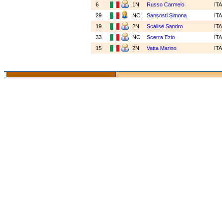
6
1N
Russo Carmelo
IT
29
NC
Sansosti Simona
IT
19
2N
Scalise Sandro
IT
33
NC
Scerra Ezio
IT
15
2N
Vatta Marino
IT