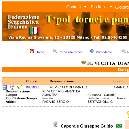
Giocato
Contatti
Elo Italia
Home
Cerca altri tornei
Precedente
R
FE VI CITTA' DI
Dati 
Codice
Denominazione
Luogo
0803038B
FE VI CITTA' DI AMANTEA
AMANTEA
Denominazione:
FE VI CITTA' DI AMANTEA
Luogo:
AMANTEA
[Cosenza - Calabria]
Tipo/Sistema/Tempo:
Festival
Sistema: Swiss Tempo: 
Arbitri:
PAGANO SERGIO
BERTAGNOLLI G
Caporale Giuseppe Guido