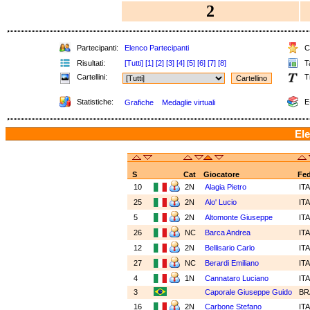
2
Partecipanti:
Elenco Partecipanti
Cl
Risultati:
[Tutti]
[1]
[2]
[3]
[4]
[5]
[6]
[7]
[8]
Ta
Cartellini:
T
Statistiche:
E
Grafiche
Medaglie virtuali
Ele
S
Cat
Giocatore
Fe
10
2N
Alagia Pietro
IT
25
2N
Alo' Lucio
IT
5
2N
Altomonte Giuseppe
IT
26
NC
Barca Andrea
IT
12
2N
Bellisario Carlo
IT
27
NC
Berardi Emiliano
IT
4
1N
Cannataro Luciano
IT
3
Caporale Giuseppe Guido
B
16
2N
Carbone Stefano
IT