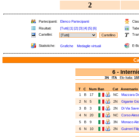
2
Partecipanti:
Elenco Partecipanti
Class
Risultati:
[Tutti]
[1]
[2]
[3]
[4]
[5]
[6]
Tabel
Cartellini:
Tran
Statistiche:
E-Bo
Grafiche
Medaglie virtuali
Ca
6 - Inter
3N
ITA
Elo Italia:
15
T
C
Num
Ban
Cat
Avversario
1
B
17
NC
Mazzara D
2
N
5
2N
Gigante Gi
3
B
3
2N
Di Via Save
4
N
20
NC
Corso Ales
5
B
9
3N
Monaco Al
6
N
10
2N
Guirreri Fil