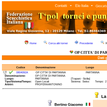
Giocato
Contatti
Elo Italia
Home
Cerca altri tornei
Precedente
R
OP CITTA' DI P
Dati 
Codice
Denominazione
Luogo
0804092A
OP CITTA' DI PARTANNA
PARTANNA
Denominazione:
OP CITTA' DI PARTANNA
Luogo:
PARTANNA
[Trapani - Sicilia]
Tipo/Sistema/Tempo:
Open Locali
Sistema: Swiss Tempo: 2
Arbitri:
PROFERA ANTONINO
La
Bertino Giacomo