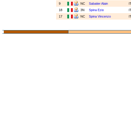
9
NC
Sabatier Alain
I
18
3N
Spina Ezio
I
17
NC
Spina Vincenzo
I