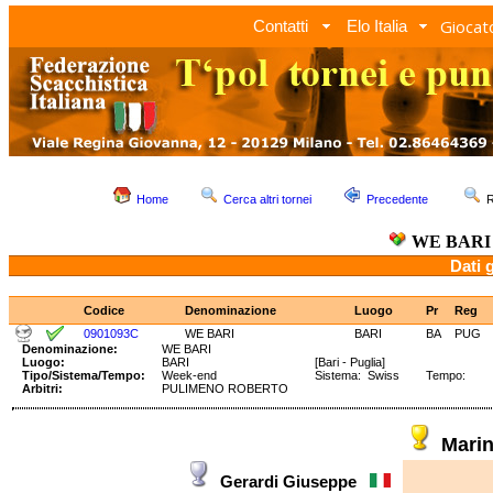
Giocato
Contatti
Elo Italia
Home
Cerca altri tornei
Precedente
R
WE BARI
Dati 
Codice
Denominazione
Luogo
Pr
Reg
0901093C
WE BARI
BARI
BA
PUG
Denominazione:
WE BARI
Luogo:
BARI
[Bari - Puglia]
Tipo/Sistema/Tempo:
Week-end
Sistema: Swiss Tempo:
Arbitri:
PULIMENO ROBERTO
Mari
Gerardi Giuseppe