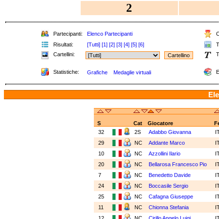
2
Partecipanti:
Elenco Partecipanti
C
Risultati:
[Tutti]
[1]
[2]
[3]
[4]
[5]
[6]
T
Cartellini:
T
Statistiche:
E
Grafiche
Medaglie virtuali
Ele
S
Cat
Giocatore
F
32
2S
Adabbo Giovanna
I
29
NC
Addante Marco
I
10
NC
Azzollini Ilario
I
20
NC
Bellarosa Francesco Pio
I
7
NC
Benedetto Davide
I
24
NC
Boccasile Sergio
I
25
NC
Cafagna Giuseppe
I
11
NC
Chionna Stefania
I
12
NC
Cirillo Angelo Luigi
I