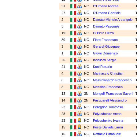
31
NC
D'Urbano Andrea
I
27
NC
D'Urbano Gabriele
I
2
NC
Damato Michele Arcangelo
I
5
NC
Damato Pasquale
I
19
NC
Di Pinto Pietro
I
30
NC
Fiore Francesco
I
3
NC
Gerardi Giuseppe
I
1
NC
Giove Domenico
I
26
NC
Indelicati Sergio
I
21
NC
Koni Rozario
I
4
NC
Marinaccio Christian
I
6
NC
Mastrolonardo Francesco
I
8
NC
Messina Francesco
I
13
3N
Mongelli Francesco Saveri
I
14
2N
Pasquarelli Alessandro
I
22
NC
Pellegrino Tommaso
I
28
NC
Pelyushenko Anton
I
23
NC
Pelyushenko Ivanna
I
15
NC
Peste Daniela Laura
I
16
NC
Raffaele Emanuele
I