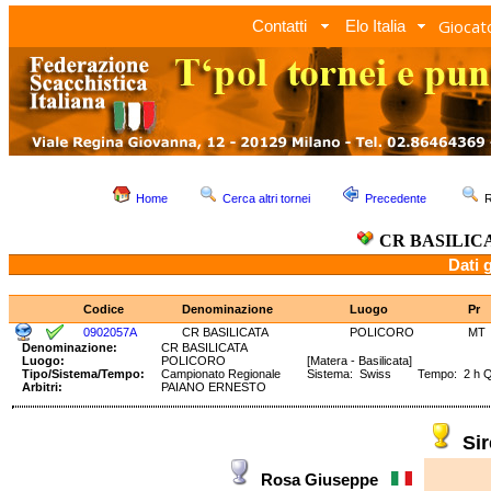
Giocato
Contatti
Elo Italia
Home
Cerca altri tornei
Precedente
R
CR BASILIC
Dati 
Codice
Denominazione
Luogo
Pr
0902057A
CR BASILICATA
POLICORO
MT
Denominazione:
CR BASILICATA
Luogo:
POLICORO
[Matera - Basilicata]
Tipo/Sistema/Tempo:
Campionato Regionale
Sistema: Swiss Tempo: 2 h 
Arbitri:
PAIANO ERNESTO
Si
Rosa Giuseppe