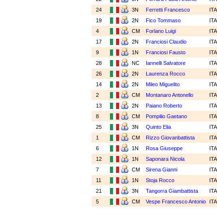
24
3N
Ferretti Francesco
IT
19
2N
Fico Tommaso
IT
4
CM
Forlano Luigi
IT
17
2N
Franciosi Claudio
IT
9
1N
Franciosi Fausto
IT
28
NC
Iannelli Salvatore
IT
26
2N
Laurenza Rocco
IT
14
2N
Mileo Miguelito
IT
2
CM
Montanaro Antonello
IT
13
2N
Paiano Roberto
IT
8
CM
Pompilio Gaetano
IT
25
3N
Quinto Elia
IT
1
CM
Rizzo Giovanbattista
IT
6
1N
Rosa Giuseppe
IT
12
1N
Saponara Nicola
IT
7
CM
Sirena Gianni
IT
11
1N
Stoja Rocco
IT
21
3N
Tangorra Giambattista
IT
5
CM
Vespe Francesco Antonio
IT