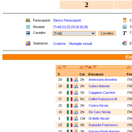
2
Partecipanti:
Elenco Partecipanti
Cl
Risultati:
[Tutti]
[1]
[2]
[3]
[4]
[5]
[6]
Ta
Cartellini:
T
Statistiche:
E
Grafiche
Medaglie virtuali
Ele
S
Cat
Giocatore
Fe
20
2N
Ambrosino Anselmo
IT
18
2N
Cafaro Antonio
IT
10
1N
Caggiano Carmine
IT
27
NC
Cellini Francesco M.
IT
15
2N
Cetera Nicola
IT
16
2N
De Caro Nicola
IT
3
CM
Di Bello Nicolo'
IT
23
3N
Esposito Francesco
IT
22
3N
Ferrara Paolo Antonio
IT