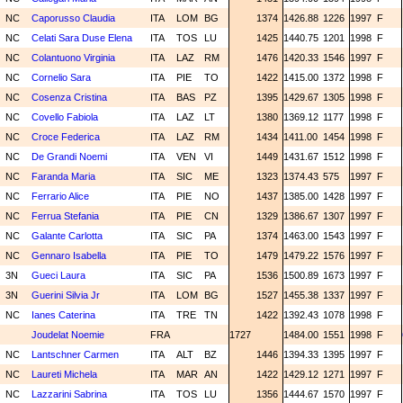
NC
Caporusso Claudia
ITA
LOM
BG
1374
1426.88
1226
1997
F
NC
Celati Sara Duse Elena
ITA
TOS
LU
1425
1440.75
1201
1998
F
NC
Colantuono Virginia
ITA
LAZ
RM
1476
1420.33
1546
1997
F
NC
Cornelio Sara
ITA
PIE
TO
1422
1415.00
1372
1998
F
NC
Cosenza Cristina
ITA
BAS
PZ
1395
1429.67
1305
1998
F
NC
Covello Fabiola
ITA
LAZ
LT
1380
1369.12
1177
1998
F
NC
Croce Federica
ITA
LAZ
RM
1434
1411.00
1454
1998
F
NC
De Grandi Noemi
ITA
VEN
VI
1449
1431.67
1512
1998
F
NC
Faranda Maria
ITA
SIC
ME
1323
1374.43
575
1997
F
NC
Ferrario Alice
ITA
PIE
NO
1437
1385.00
1428
1997
F
NC
Ferrua Stefania
ITA
PIE
CN
1329
1386.67
1307
1997
F
NC
Galante Carlotta
ITA
SIC
PA
1374
1463.00
1543
1997
F
NC
Gennaro Isabella
ITA
PIE
TO
1479
1479.22
1576
1997
F
3N
Gueci Laura
ITA
SIC
PA
1536
1500.89
1673
1997
F
3N
Guerini Silvia Jr
ITA
LOM
BG
1527
1455.38
1337
1997
F
NC
Ianes Caterina
ITA
TRE
TN
1422
1392.43
1078
1998
F
Joudelat Noemie
FRA
1727
1484.00
1551
1998
F
NC
Lantschner Carmen
ITA
ALT
BZ
1446
1394.33
1395
1997
F
NC
Laureti Michela
ITA
MAR
AN
1422
1429.12
1271
1997
F
NC
Lazzarini Sabrina
ITA
TOS
LU
1356
1444.67
1570
1997
F