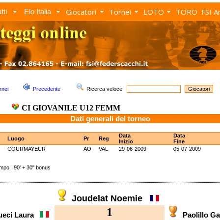
Giocatori
Tornei
LOTO
TORO
FSI A
tti
Elo Italia
rnei
Precedente
Ricerca veloce
CI GIOVANILE U12 FEMM
Dati generali del torneo
Data
Data
Luogo
Pr
Reg
Inizio
Fine
COURMAYEUR
AO
VAL
29-06-2009
05-07-2009
o: 90' + 30" bonus
Joudelat Noemie
1
ueci Laura
Paolillo 