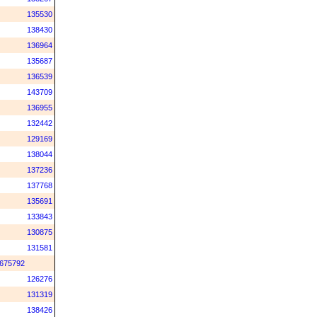
135530
138430
136964
135687
136539
143709
136955
132442
129169
138044
137236
137768
135691
133843
130875
131581
675792
126276
131319
138426