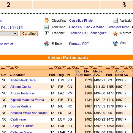
2
3
ti
Classifica:
Classifica Finale
Variazion
]
[5]
[6]
[7]
[8]
[9]
Tabelloni:
Classico
Black & White
Turno per turno
Tranche:
Tranche FIDE conseguite
Norme:
Sito:
E-Book:
Formato PDF
e virtuali
Elenco Partecipanti
Elo
Elo
Media
Anno
Cat
Giocatore
Fed
Reg
Pr
FIDE
Italia
Avv.
Perf
Nasc
SX
NC
Abdul Malek Sara
ITA
UMB
PG
1329
1402.71
603
1998
F
NC
Allocco Cecilia
ITA
PIE
CN
1353
1411.33
1455
1997
F
NC
Arbore Federica
ITA
LAZ
RM
1269
1434.00
1477
1997
F
NC
Biginelli Macchia Emma
ITA
PIE
TO
1434
1421.22
1416
1997
F
3N
Borrini Martina
ITA
PIE
NO
1467
1377.33
1378
1998
F
NC
Boseica Emilia Ana Iuliana
ITA
LIG
IM
1356
1395.00
906
1998
F
NC
Caldi Irene
ITA
LOM
BG
1482
1443.22
1472
1997
F
NC
Calegari Clotilde
ITA
EMI
BO
1392
1392.67
1350
1998
F
NC
Callegari Maria
ITA
MAR
AN
1431
1394.00
1394
1998
F