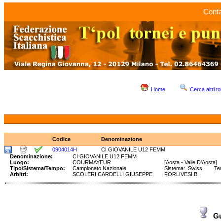
Conta
Home
Cerca altri to
Codice
Denominazione
0904014H
CI GIOVANILE U12 FEMM
Denominazione:
CI GIOVANILE U12 FEMM
Luogo:
COURMAYEUR
[Aosta - Valle D'Aosta]
Tipo/Sistema/Tempo:
Campionato Nazionale
Sistema: Swiss Temp
Arbitri:
SCOLERI CARDELLI GIUSEPPE
FORLIVESI B.
G