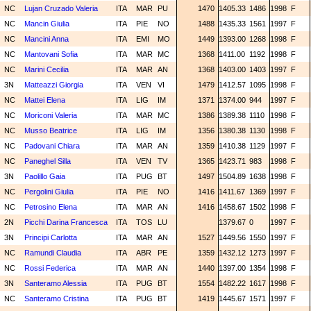
NC
Lujan Cruzado Valeria
ITA
MAR
PU
1470
1405.33
1486
1998
F
NC
Mancin Giulia
ITA
PIE
NO
1488
1435.33
1561
1997
F
NC
Mancini Anna
ITA
EMI
MO
1449
1393.00
1268
1998
F
NC
Mantovani Sofia
ITA
MAR
MC
1368
1411.00
1192
1998
F
NC
Marini Cecilia
ITA
MAR
AN
1368
1403.00
1403
1997
F
3N
Matteazzi Giorgia
ITA
VEN
VI
1479
1412.57
1095
1998
F
NC
Mattei Elena
ITA
LIG
IM
1371
1374.00
944
1997
F
NC
Moriconi Valeria
ITA
MAR
MC
1386
1389.38
1110
1998
F
NC
Musso Beatrice
ITA
LIG
IM
1356
1380.38
1130
1998
F
NC
Padovani Chiara
ITA
MAR
AN
1359
1410.38
1129
1997
F
NC
Paneghel Silla
ITA
VEN
TV
1365
1423.71
983
1998
F
3N
Paolillo Gaia
ITA
PUG
BT
1497
1504.89
1638
1998
F
NC
Pergolini Giulia
ITA
PIE
NO
1416
1411.67
1369
1997
F
NC
Petrosino Elena
ITA
MAR
AN
1416
1458.67
1502
1998
F
2N
Picchi Darina Francesca
ITA
TOS
LU
1379.67
0
1997
F
3N
Principi Carlotta
ITA
MAR
AN
1527
1449.56
1550
1997
F
NC
Ramundi Claudia
ITA
ABR
PE
1359
1432.12
1273
1997
F
NC
Rossi Federica
ITA
MAR
AN
1440
1397.00
1354
1998
F
3N
Santeramo Alessia
ITA
PUG
BT
1554
1482.22
1617
1998
F
NC
Santeramo Cristina
ITA
PUG
BT
1419
1445.67
1571
1997
F