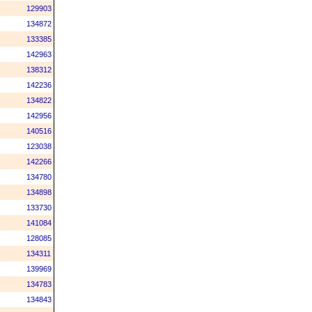
129903
134872
133385
142963
138312
142236
134822
142956
140516
123038
142266
134780
134898
133730
141084
128085
134311
139969
134783
134843