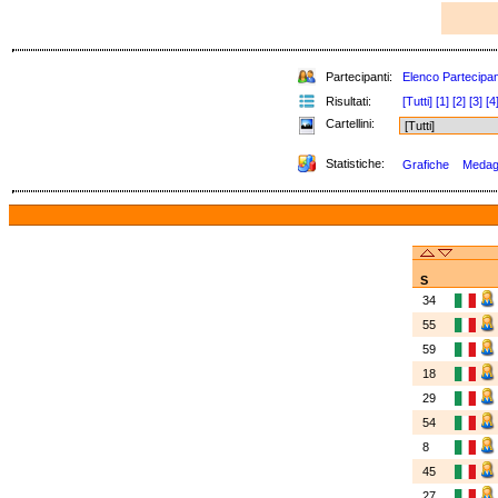
Partecipanti:
Elenco Partecipan
Risultati:
[Tutti]
[1]
[2]
[3]
[4
Cartellini:
Statistiche:
Grafiche
Medagli
S
34
55
59
18
29
54
8
45
27