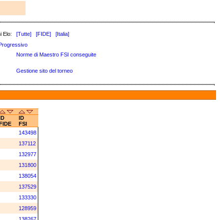
i Elo:
[Tutte]
[FIDE]
[Italia]
Progressivo
Norme di Maestro FSI conseguite
Gestione sito del torneo
ID
ID
FIDE
FSI
143498
137112
132977
131800
138054
137529
133330
128959
138267