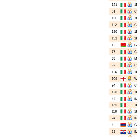
121
1
61
111
1
112
130
1
132
1
12
77
38
97
116
1
109
94
120
1
44
I
135
1
118
1
24
I
4
23
I