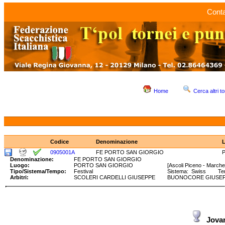
Conta
Home
Cerca altri to
Codice
Denominazione
0905001A
FE PORTO SAN GIORGIO
Denominazione:
FE PORTO SAN GIORGIO
Luogo:
PORTO SAN GIORGIO
[Ascoli Piceno - Marche
Tipo/Sistema/Tempo:
Festival
Sistema: Swiss Temp
Arbitri:
SCOLERI CARDELLI GIUSEPPE
BUONOCORE GIUSE
Jova