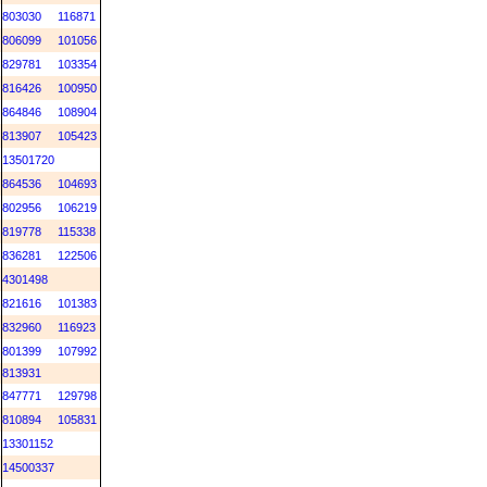
803030
116871
806099
101056
829781
103354
816426
100950
864846
108904
813907
105423
13501720
864536
104693
802956
106219
819778
115338
836281
122506
4301498
821616
101383
832960
116923
801399
107992
813931
847771
129798
810894
105831
13301152
14500337