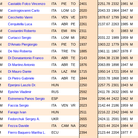
M
Castaldo Folco Vincenzo
ITA
PIE
TO
2401
2251.78
2332
1981
M
CM
Castrogiovanni Carlo
ITA
LOM
LO
2020
2043.33
1964
1947
M
CM
Cecchetto Vanni
ITA
VEN
VE
1970
1878.67
1799
1962
M
M
Cerquitella Luca
ITA
ABR
PE
2261
2137.67
2263
1985
M
M
Costantini Roberto
ITA
EMI
RN
2311
0
1983
M
CM
Curtacci Sergio
ITA
LOM
MI
1952
2031.22
1989
1959
M
N
D'Amato Piergiorgio
ITA
PIE
TO
1937
1903.22
1779
1976
M
N
De Nisi Roberta
ITA
TRE
TN
1885
1961.11
1867
1978
F
CM
Di Donatantonio Franco
ITA
ABR
TE
2143
2094.38
2138
1965
M
CM
Di Martino Antonio
ITA
ABR
TE
1876
2063.89
1898
1947
M
N
Di Mauro Dante
ITA
LAZ
RM
1715
1950.14
1721
1954
M
N
Di Pietro Gabriele
ITA
ABR
TE
1844
2033.78
1868
1983
M
M
Eperjesi Laszlo Dr.
HUN
2250
2257.75
2301
1943
M
GM
Epishin Vladimir
RUS
2592
2411.78
2632
1965
M
M
Estremera Panos Sergio
ESP
2394
2296.44
2422
1962
M
CM
Faccia Sergio
ITA
VEN
VR
2023
2142.44
2186
1959
M
GM
Farago Ivan
HUN
2511
2216.22
2342
1946
M
GM
Fedorchuk Sergey A.
UKR
2655
2424.11
2591
1981
M
CM
Fezza Davide
ITA
CAM
NA
2082
2023.44
2024
1984
M
M
Fierro Baquero Martha L.
ECU
2394
2123.44
2204
1977
F