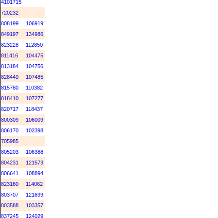
4101715
720232
808199
106919
849197
134986
823228
112850
811416
104475
813184
104756
828440
107485
815780
110382
818410
107277
820717
118437
800309
106009
806170
102398
705985
805203
106388
804231
121573
806641
108894
823180
114062
803707
121699
803588
103357
837245
124029