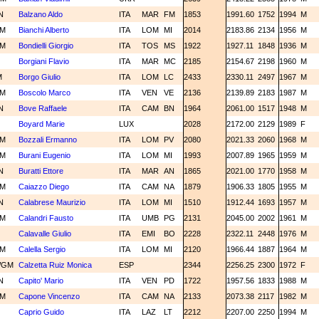
N
Balzano Aldo
ITA
MAR
FM
1853
1991.60
1752
1994
M
CM
Bianchi Alberto
ITA
LOM
MI
2014
2183.86
2134
1956
M
CM
Bondielli Giorgio
ITA
TOS
MS
1922
1927.11
1848
1936
M
M
Borgiani Flavio
ITA
MAR
MC
2185
2154.67
2198
1960
M
M
Borgo Giulio
ITA
LOM
LC
2433
2330.11
2497
1967
M
CM
Boscolo Marco
ITA
VEN
VE
2136
2139.89
2183
1987
M
N
Bove Raffaele
ITA
CAM
BN
1964
2061.00
1517
1948
M
Boyard Marie
LUX
2028
2172.00
2129
1989
F
CM
Bozzali Ermanno
ITA
LOM
PV
2080
2021.33
2060
1968
M
CM
Burani Eugenio
ITA
LOM
MI
1993
2007.89
1965
1959
M
N
Buratti Ettore
ITA
MAR
AN
1865
2021.00
1770
1958
M
CM
Caiazzo Diego
ITA
CAM
NA
1879
1906.33
1805
1955
M
N
Calabrese Maurizio
ITA
LOM
MI
1510
1912.44
1693
1957
M
CM
Calandri Fausto
ITA
UMB
PG
2131
2045.00
2002
1961
M
M
Calavalle Giulio
ITA
EMI
BO
2228
2322.11
2448
1976
M
CM
Calella Sergio
ITA
LOM
MI
2120
1966.44
1887
1964
M
WGM
Calzetta Ruiz Monica
ESP
2344
2256.25
2300
1972
F
N
Capito' Mario
ITA
VEN
PD
1722
1957.56
1833
1988
M
CM
Capone Vincenzo
ITA
CAM
NA
2133
2073.38
2117
1982
M
M
Caprio Guido
ITA
LAZ
LT
2212
2207.00
2250
1994
M