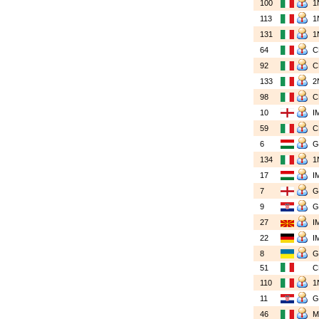
100
1
113
1
131
1
64
92
133
2
98
10
I
59
6
134
1
17
I
7
9
27
I
22
I
8
51
110
1
11
46