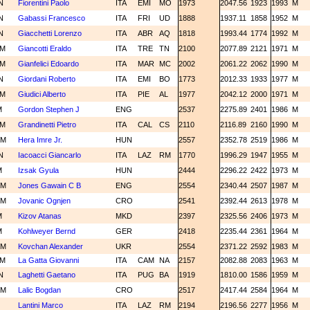
N
Fiorentini Paolo
ITA
EMI
MO
1973
2047.56
1923
1993
M
N
Gabassi Francesco
ITA
FRI
UD
1888
1937.11
1858
1952
M
N
Giacchetti Lorenzo
ITA
ABR
AQ
1818
1993.44
1774
1992
M
CM
Giancotti Eraldo
ITA
TRE
TN
2100
2077.89
2121
1971
M
CM
Gianfelici Edoardo
ITA
MAR
MC
2002
2061.22
2062
1990
M
N
Giordani Roberto
ITA
EMI
BO
1773
2012.33
1933
1977
M
CM
Giudici Alberto
ITA
PIE
AL
1977
2042.12
2000
1971
M
M
Gordon Stephen J
ENG
2537
2275.89
2401
1986
M
CM
Grandinetti Pietro
ITA
CAL
CS
2110
2116.89
2160
1990
M
GM
Hera Imre Jr.
HUN
2557
2352.78
2519
1986
M
N
Iacoacci Giancarlo
ITA
LAZ
RM
1770
1996.29
1947
1955
M
M
Izsak Gyula
HUN
2444
2296.22
2422
1973
M
GM
Jones Gawain C B
ENG
2554
2340.44
2507
1987
M
GM
Jovanic Ognjen
CRO
2541
2392.44
2613
1978
M
M
Kizov Atanas
MKD
2397
2325.56
2406
1973
M
M
Kohlweyer Bernd
GER
2418
2235.44
2361
1964
M
GM
Kovchan Alexander
UKR
2554
2371.22
2592
1983
M
CM
La Gatta Giovanni
ITA
CAM
NA
2157
2082.88
2083
1963
M
N
Laghetti Gaetano
ITA
PUG
BA
1919
1810.00
1586
1959
M
GM
Lalic Bogdan
CRO
2517
2417.44
2584
1964
M
M
Lantini Marco
ITA
LAZ
RM
2194
2196.56
2277
1956
M