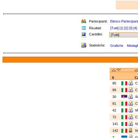
Partecipanti:
Elenco Partecipant
Risultati:
[Tutti]
[1]
[2]
[3]
[4]
Cartellini:
Statistiche:
Grafiche
Medagli
S
C
85
89
30
I
81
42
72
141
N
142
N
2