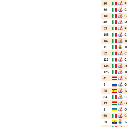
26
F
86
101
40
33
F
105
107
1
115
1
52
119
138
2
125
1
41
I
3
28
I
84
13
1
68
29
I