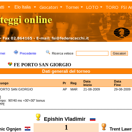
Giocatori
Tornei
LOTO
TORO
FSI A
tti
Elo Italia
rnei
Precedente
Ricerca veloce
FE PORTO SAN GIORGIO
Dati generali del torneo
Data
Data
Luogo
Pr
Reg
Inizio
Fine
PORTO SAN GIORGIO
AP
MAR
21-08-2009
29-08-2009
]
o: 90'/40 ms +30'+30" bonus
PPE
Epishin Vladimir
1
nic Ognjen
Trent La