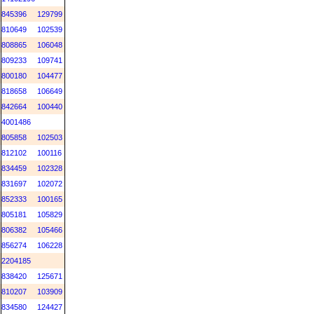
845396
129799
810649
102539
808865
106048
809233
109741
800180
104477
818658
106649
842664
100440
4001486
805858
102503
812102
100116
834459
102328
831697
102072
852333
100165
805181
105829
806382
105466
856274
106228
2204185
838420
125671
810207
103909
834580
124427