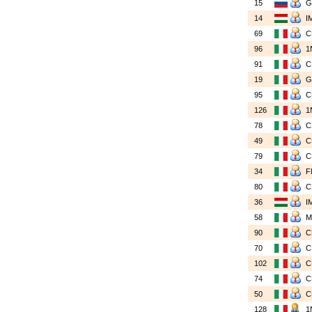
15
14
I
69
96
1
91
19
95
126
1
78
49
79
34
F
80
36
I
58
90
70
102
74
50
128
1