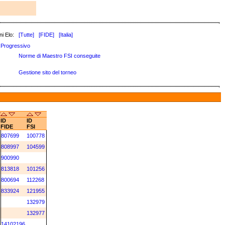
i Elo:
[Tutte]
[FIDE]
[Italia]
Progressivo
Norme di Maestro FSI conseguite
Gestione sito del torneo
ID
ID
FIDE
FSI
807699
100778
808997
104599
900990
813818
101256
800694
112268
833924
121955
132979
132977
14102196