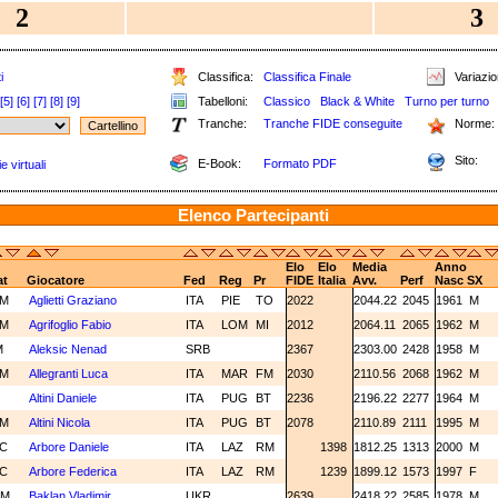
2
3
i
Classifica:
Classifica Finale
Variazion
[5]
[6]
[7]
[8]
[9]
Tabelloni:
Classico
Black & White
Turno per turno
Tranche:
Tranche FIDE conseguite
Norme:
Sito:
E-Book:
Formato PDF
e virtuali
Elenco Partecipanti
Elo
Elo
Media
Anno
at
Giocatore
Fed
Reg
Pr
FIDE
Italia
Avv.
Perf
Nasc
SX
CM
Aglietti Graziano
ITA
PIE
TO
2022
2044.22
2045
1961
M
CM
Agrifoglio Fabio
ITA
LOM
MI
2012
2064.11
2065
1962
M
M
Aleksic Nenad
SRB
2367
2303.00
2428
1958
M
CM
Allegranti Luca
ITA
MAR
FM
2030
2110.56
2068
1962
M
M
Altini Daniele
ITA
PUG
BT
2236
2196.22
2277
1964
M
CM
Altini Nicola
ITA
PUG
BT
2078
2110.89
2111
1995
M
C
Arbore Daniele
ITA
LAZ
RM
1398
1812.25
1313
2000
M
C
Arbore Federica
ITA
LAZ
RM
1239
1899.12
1573
1997
F
GM
Baklan Vladimir
UKR
2639
2418.22
2585
1978
M