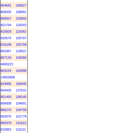
804681
105827
806935
108891
806927
100802
821764
120543
815829
115092
816574
105707
816108
105708
803367
119815
807133
109380
4600223
803154
100098
13602608
819956
106945
854425
137531
851493
108145
808008
104691
866270
109799
802875
101779
855979
131621
815853
110211