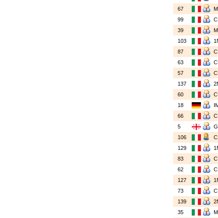
67
99
39
103
1
87
63
57
137
2
60
18
I
66
5
106
129
1
83
62
127
1
73
139
2
35