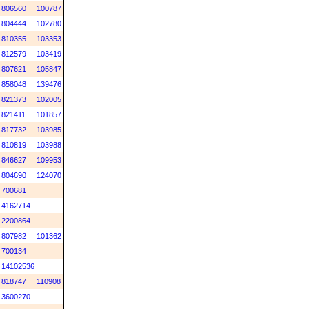
806560
100787
804444
102780
810355
103353
812579
103419
807621
105847
858048
139476
821373
102005
821411
101857
817732
103985
810819
103988
846627
109953
804690
124070
700681
4162714
2200864
807982
101362
700134
14102536
818747
110908
3600270