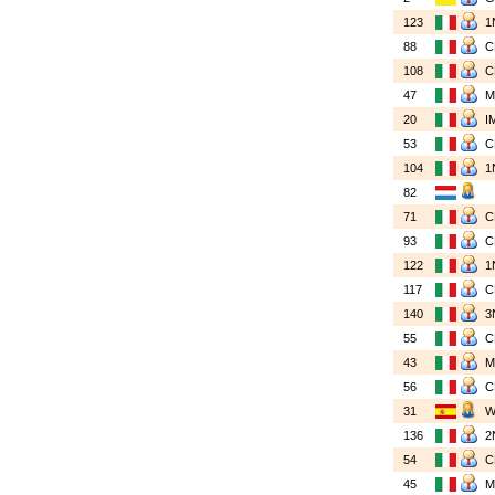
123
1
88
108
47
20
I
53
104
1
82
71
93
122
1
117
140
3
55
43
56
31
136
2
54
45