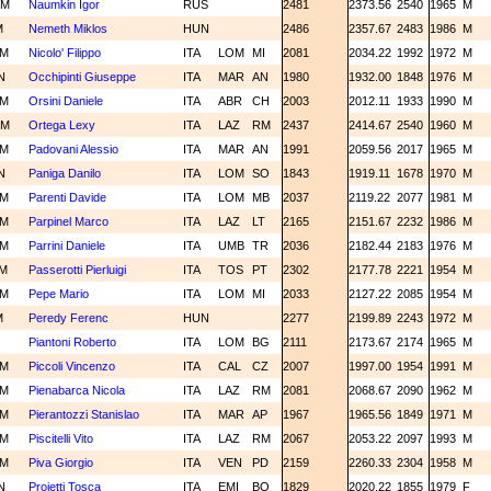
GM
Naumkin Igor
RUS
2481
2373.56
2540
1965
M
M
Nemeth Miklos
HUN
2486
2357.67
2483
1986
M
CM
Nicolo' Filippo
ITA
LOM
MI
2081
2034.22
1992
1972
M
N
Occhipinti Giuseppe
ITA
MAR
AN
1980
1932.00
1848
1976
M
CM
Orsini Daniele
ITA
ABR
CH
2003
2012.11
1933
1990
M
GM
Ortega Lexy
ITA
LAZ
RM
2437
2414.67
2540
1960
M
CM
Padovani Alessio
ITA
MAR
AN
1991
2059.56
2017
1965
M
N
Paniga Danilo
ITA
LOM
SO
1843
1919.11
1678
1970
M
CM
Parenti Davide
ITA
LOM
MB
2037
2119.22
2077
1981
M
CM
Parpinel Marco
ITA
LAZ
LT
2165
2151.67
2232
1986
M
CM
Parrini Daniele
ITA
UMB
TR
2036
2182.44
2183
1976
M
M
Passerotti Pierluigi
ITA
TOS
PT
2302
2177.78
2221
1954
M
CM
Pepe Mario
ITA
LOM
MI
2033
2127.22
2085
1954
M
M
Peredy Ferenc
HUN
2277
2199.89
2243
1972
M
M
Piantoni Roberto
ITA
LOM
BG
2111
2173.67
2174
1965
M
CM
Piccoli Vincenzo
ITA
CAL
CZ
2007
1997.00
1954
1991
M
CM
Pienabarca Nicola
ITA
LAZ
RM
2081
2068.67
2090
1962
M
CM
Pierantozzi Stanislao
ITA
MAR
AP
1967
1965.56
1849
1971
M
CM
Piscitelli Vito
ITA
LAZ
RM
2067
2053.22
2097
1993
M
CM
Piva Giorgio
ITA
VEN
PD
2159
2260.33
2304
1958
M
N
Proietti Tosca
ITA
EMI
BO
1829
2020.22
1855
1979
F