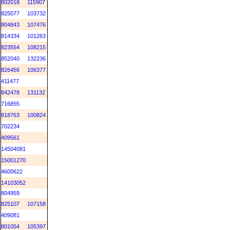
802018
115907
825077
103732
804843
107476
814334
101263
823554
108215
852040
132236
826456
106377
411477
842478
131132
716855
818763
100824
702234
409561
14504081
15001270
4600622
14103052
804959
825107
107158
409081
801054
105397