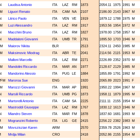
N
Laudisa Antonio
ITA
LAZ
RM
1873
2054.11
1975
1991
M
CM
Liguori Renato
ITA
CAM
NA
2107
2186.00
2143
1967
M
N
Litrico Paolo
ITA
VEN
VE
1919
1879.12
1788
1975
M
CM
Luzi Alessandro
ITA
LAZ
RM
1917
1953.56
1954
1972
M
N
Macchini Bruno
ITA
LAZ
RM
1827
1978.00
1758
1957
M
N
Maddaloni Giovanni
ITA
UMB
TR
1791
1895.50
1703
1946
M
GM
Maiorov Nikita
BLR
2513
2324.11
2450
1985
M
CM
Maksimovic Miodrag
ITA
ABR
TE
2041
2114.56
2115
1953
M
M
Malloni Marcello
ITA
LAZ
RM
2271
2226.89
2352
1970
M
CM
Mandolini Riccardo
ITA
MAR
AN
1977
2128.67
2129
1985
M
N
Mandorino Alessio
ITA
PUG
LE
1884
1855.89
1791
1992
M
WFM
Maroroa Sue
ENG
1920
2065.89
2023
1991
F
CM
Marozzi Giovanni
ITA
MAR
AP
1991
1950.22
1994
1967
M
N
Marsili Riccardo
ITA
UMB
PG
1873
1958.11
1879
1995
M
M
Martorelli Antonio
ITA
CAM
SA
2225
2111.11
2155
1954
M
N
Mastroddi Giuseppe
ITA
LAZ
RM
1767
1830.12
1613
1946
M
N
Miandro Steven
ITA
MAR
FM
1878
1837.60
1681
1993
M
M
Mogranzini Roberto
ITA
LIG
GE
2415
2256.22
2382
1983
M
GM
Movsziszian Karen
ARM
2570
2359.78
2526
1963
M
M
Mrdja Milan
CRO
2418
2052.86
2155
1954
M