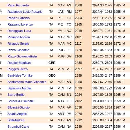
M
Rago Riccardo
ITA
MAR
AN
2088
2074.33
2075
1965
M
CM
Ragonese Lucio Rosario
ITA
LAZ
RM
1977
2024.44
1982
1955
M
M
Ranieri Fabrizio
ITA
PIE
TO
2264
2209.11
2335
1974
M
N
Razzano Lorenzo
ITA
PIE
TO
1965
1950.56
1772
1972
M
CM
Rebeggiani Luca
ITA
EMI
BO
2019
2030.71
1981
1976
M
CM
Rinaudo Andrea
ITA
MAR
MC
2101
2194.11
2238
1972
M
CM
Rinaudo Sergio
ITA
MAR
MC
2117
2155.62
2156
1972
M
N
Rizzo Giacomo
ITA
PUG
LE
1720
2018.44
1853
1991
M
CM
Rizzo Giovanbattista
ITA
PUG
BA
2108
2195.25
2153
1963
M
M
Roeder Matthias
GER
2438
2260.78
2304
1966
M
CM
Ruggeri Pietro
ITA
VEN
VE
2097
2186.67
2187
1962
M
GM
Sanikidze Tornike
GEO
2559
2415.33
2487
1989
M
CM
Santurbano Maria Vincenza
ITA
MAR
AN
1950
2074.67
2075
1968
F
N
Saponara Nicola
ITA
VEN
TV
1829
1946.00
1772
1950
M
CM
Sarro Emilio
ITA
CAM
BN
2024
1974.89
1895
1965
M
CM
Sbraccia Giovanni
ITA
ABR
TE
2102
1961.00
1881
1959
M
N
Silvestri Giorgio
ITA
MAR
AP
1838
1885.56
1784
1967
M
CM
Spada Angelo
ITA
ABR
PE
2070
2033.25
1947
1958
M
N
Spilli Andrea
ITA
MAR
AN
1712
1963.89
1884
1987
M
M
Stromboli Carlo
ITA
CAM
NA
2289
2206.89
2287
1986
M