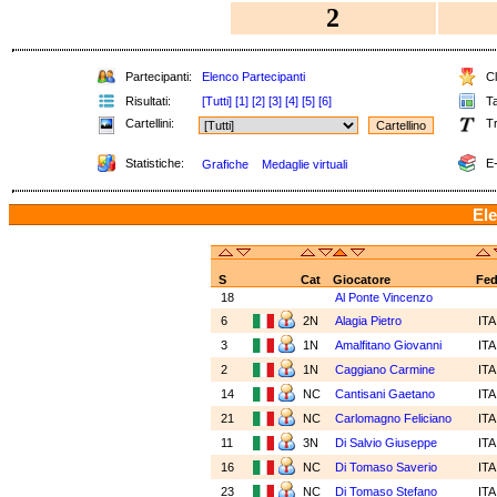
2
Partecipanti:
Elenco Partecipanti
Cl
Risultati:
[Tutti]
[1]
[2]
[3]
[4]
[5]
[6]
Ta
Cartellini:
Tr
Statistiche:
E-
Grafiche
Medaglie virtuali
Ele
S
Cat
Giocatore
Fe
18
Al Ponte Vincenzo
6
2N
Alagia Pietro
IT
3
1N
Amalfitano Giovanni
IT
2
1N
Caggiano Carmine
IT
14
NC
Cantisani Gaetano
IT
21
NC
Carlomagno Feliciano
IT
11
3N
Di Salvio Giuseppe
IT
16
NC
Di Tomaso Saverio
IT
23
NC
Di Tomaso Stefano
IT