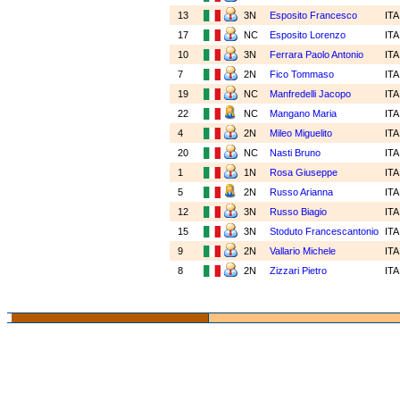
13
3N
Esposito Francesco
IT
17
NC
Esposito Lorenzo
IT
10
3N
Ferrara Paolo Antonio
IT
7
2N
Fico Tommaso
IT
19
NC
Manfredelli Jacopo
IT
22
NC
Mangano Maria
IT
4
2N
Mileo Miguelito
IT
20
NC
Nasti Bruno
IT
1
1N
Rosa Giuseppe
IT
5
2N
Russo Arianna
IT
12
3N
Russo Biagio
IT
15
3N
Stoduto Francescantonio
IT
9
2N
Vallario Michele
IT
8
2N
Zizzari Pietro
IT