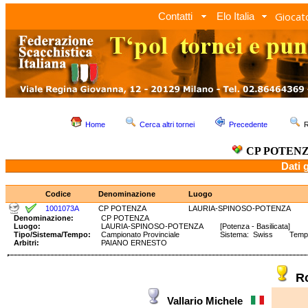
Giocato
Contatti
Elo Italia
Home
Cerca altri tornei
Precedente
R
CP POTEN
Dati 
Codice
Denominazione
Luogo
1001073A
CP POTENZA
LAURIA-SPINOSO-POTENZA
Denominazione:
CP POTENZA
Luogo:
LAURIA-SPINOSO-POTENZA
[Potenza - Basilicata]
Tipo/Sistema/Tempo:
Campionato Provinciale
Sistema: Swiss Tempo
Arbitri:
PAIANO ERNESTO
R
Vallario Michele