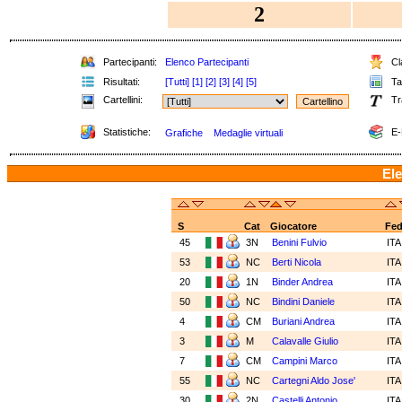
2
Partecipanti:
Elenco Partecipanti
Cla
Risultati:
[Tutti]
[1]
[2]
[3]
[4]
[5]
Tab
Cartellini:
Tr
Statistiche:
E-
Grafiche
Medaglie virtuali
Ele
S
Cat
Giocatore
Fe
45
3N
Benini Fulvio
IT
53
NC
Berti Nicola
IT
20
1N
Binder Andrea
IT
50
NC
Bindini Daniele
IT
4
CM
Buriani Andrea
IT
3
M
Calavalle Giulio
IT
7
CM
Campini Marco
IT
55
NC
Cartegni Aldo Jose'
IT
30
2N
Castelli Antonio
IT