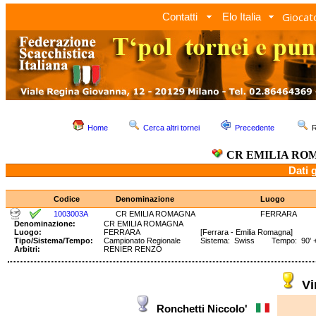
Giocato
Contatti
Elo Italia
Home
Cerca altri tornei
Precedente
R
CR EMILIA RO
Dati 
Codice
Denominazione
Luogo
1003003A
CR EMILIA ROMAGNA
FERRARA
Denominazione:
CR EMILIA ROMAGNA
Luogo:
FERRARA
[Ferrara - Emilia Romagna]
Tipo/Sistema/Tempo:
Campionato Regionale
Sistema: Swiss Tempo: 90' +
Arbitri:
RENIER RENZO
V
Ronchetti Niccolo'