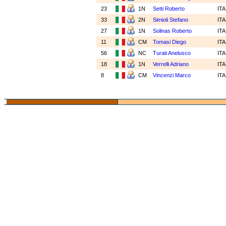
23
1N
Setti Roberto
IT
33
2N
Simioli Stefano
IT
27
1N
Solinas Roberto
IT
11
CM
Tomasi Diego
IT
56
NC
Turati Anelusco
IT
18
1N
Verrelli Adriano
IT
8
CM
Vincenzi Marco
IT