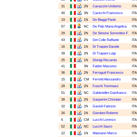
31
2N
Cavazzini Umberto
IT
40
3N
Cavicchi Francesco
IT
19
1N
De Biaggi Paolo
IT
57
NC
De Palo Maria Angelica
IT
29
2N
De Simone Sorrentino F.
IT
43
2N
Del Colle Raffaele
IT
16
1N
Di Trapani Davide
IT
39
2N
Di Trapani Luigi
IT
25
1N
Dionigi Riccardo
IT
41
3N
Fabbri Massimo
IT
36
2N
Ferraguti Francesco
IT
15
CM
Ferretti Alessandro
IT
28
2N
Fuochi Tommaso
IT
51
NC
Gabbriellini Gianfranco
IT
38
2N
Gasperini Christian
IT
32
2N
Gavioli Fabrizio
IT
26
1N
Giordani Roberto
IT
6
CM
Lucchi Lorenzo
IT
52
NC
Lucchi Sauro
IT
22
1N
Maesano Marco
IT