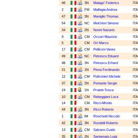
46
3N
Malago' Federico
IT
2
FM
Malfagia Andrea
IT
47
3N
Maniglio Thomas
IT
54
NC
Melchiori Simone
IT
34
2N
Nonni Nazario
IT
9
CM
Occari Maurizio
IT
5
CM
Ori Marco
IT
17
CM
Pelliconi Vanes
IT
49
NC
Petrescu Eduard
IT
48
3N
Petrescu Erhard
IT
21
1N
Pinna Ferdinando
IT
12
CM
Poltronieri Michele
IT
37
2N
Pomante Sergio
IT
24
1N
Proietti Tosca
IT
10
CM
Rebeggiani Luca
IT
14
CM
Ricci Alfredo
IT
44
3N
Ricci Roberto
IT
1
IM
Ronchetti Niccolo'
IT
42
3N
Rondelli Roberto
IT
13
CM
Salzano Guido
IT
35
2N
Santamato Luigi
IT