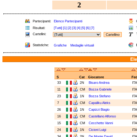
2
Partecipanti:
Elenco Partecipanti
C
Risultati:
[Tutti]
[1]
[2]
[3]
[4]
[5]
[6]
[7]
T
Cartellini:
T
Statistiche:
E
Grafiche
Medaglie virtuali
Ele
S
Cat
Giocatore
Fe
33
2N
Bisaro Andrea
IT
11
CM
Bozza Gabriele
IT
23
1N
Bozza Stefano
IT
7
CM
Capaliku Aleks
IT
26
1N
Capizzi Biagio
IT
16
CM
Castellano Alfonso
IT
15
CM
Cecchetto Vanni
IT
24
1N
Cicioni Luigi
IT
34
2N
De Monte David
IT