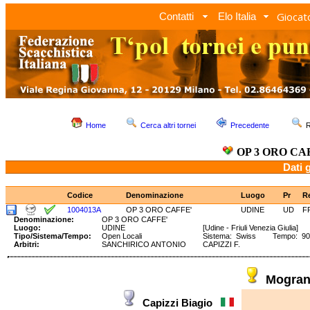
Giocato
Contatti
Elo Italia
Home
Cerca altri tornei
Precedente
R
OP 3 ORO CA
Dati 
Codice
Denominazione
Luogo
Pr
R
1004013A
OP 3 ORO CAFFE'
UDINE
UD
F
Denominazione:
OP 3 ORO CAFFE'
Luogo:
UDINE
[Udine - Friuli Venezia Giulia]
Tipo/Sistema/Tempo:
Open Locali
Sistema: Swiss Tempo: 90'
Arbitri:
SANCHIRICO ANTONIO
CAPIZZI F.
Mogran
Capizzi Biagio