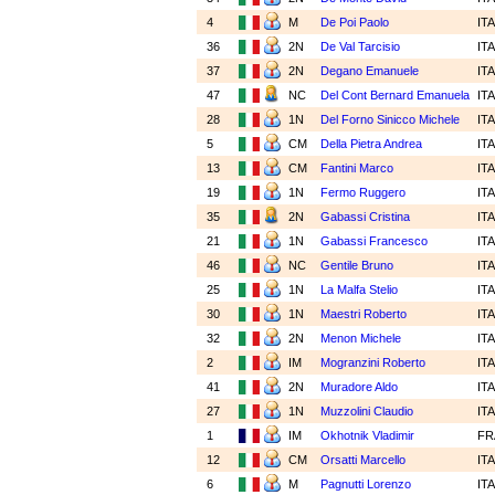
4
M
De Poi Paolo
IT
36
2N
De Val Tarcisio
IT
37
2N
Degano Emanuele
IT
47
NC
Del Cont Bernard Emanuela
IT
28
1N
Del Forno Sinicco Michele
IT
5
CM
Della Pietra Andrea
IT
13
CM
Fantini Marco
IT
19
1N
Fermo Ruggero
IT
35
2N
Gabassi Cristina
IT
21
1N
Gabassi Francesco
IT
46
NC
Gentile Bruno
IT
25
1N
La Malfa Stelio
IT
30
1N
Maestri Roberto
IT
32
2N
Menon Michele
IT
2
IM
Mogranzini Roberto
IT
41
2N
Muradore Aldo
IT
27
1N
Muzzolini Claudio
IT
1
IM
Okhotnik Vladimir
F
12
CM
Orsatti Marcello
IT
6
M
Pagnutti Lorenzo
IT