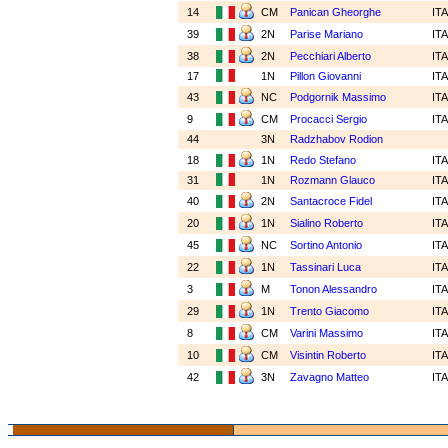
14
CM
Panican Gheorghe
IT
39
2N
Parise Mariano
IT
38
2N
Pecchiari Alberto
IT
17
1N
Pillon Giovanni
IT
43
NC
Podgornik Massimo
IT
9
CM
Procacci Sergio
IT
44
3N
Radzhabov Rodion
18
1N
Redo Stefano
IT
31
1N
Rozmann Glauco
IT
40
2N
Santacroce Fidel
IT
20
1N
Sialino Roberto
IT
45
NC
Sortino Antonio
IT
22
1N
Tassinari Luca
IT
3
M
Tonon Alessandro
IT
29
1N
Trento Giacomo
IT
8
CM
Varini Massimo
IT
10
CM
Visintin Roberto
IT
42
3N
Zavagno Matteo
IT