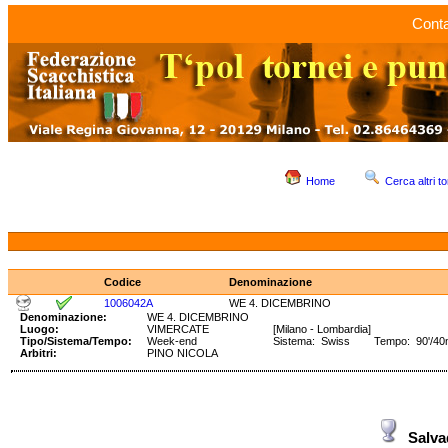
Conta
Home
Cerca altri to
Codice
Denominazione
1006042A
WE 4. DICEMBRINO
Denominazione:
WE 4. DICEMBRINO
Luogo:
VIMERCATE
[Milano - Lombardia]
Tipo/Sistema/Tempo:
Week-end
Sistema: Swiss Tempo: 90'/40ms
Arbitri:
PINO NICOLA
Salv