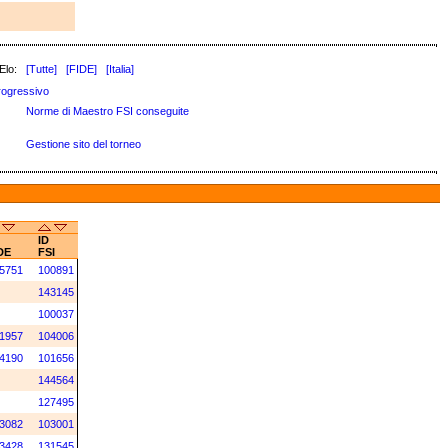
Elo:
[Tutte]
[FIDE]
[Italia]
rogressivo
Norme di Maestro FSI conseguite
Gestione sito del torneo
ID
DE
FSI
5751
100891
143145
100037
1957
104006
4190
101656
144564
127495
3082
103001
3428
131545