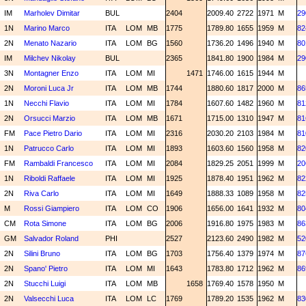
IM
Marholev Dimitar
BUL
2404
2009.40
2722
1971
M
29
1N
Marino Marco
ITA
LOM
MB
1775
1789.80
1655
1959
M
82
2N
Menato Nazario
ITA
LOM
BG
1560
1736.20
1496
1940
M
80
IM
Milchev Nikolay
BUL
2365
1841.80
1900
1984
M
29
3N
Montagner Enzo
ITA
LOM
MI
1471
1746.00
1615
1944
M
2N
Moroni Luca Jr
ITA
LOM
MB
1744
1880.60
1817
2000
M
86
1N
Necchi Flavio
ITA
LOM
MI
1784
1607.60
1482
1960
M
81
2N
Orsucci Marzio
ITA
LOM
MB
1671
1715.00
1310
1947
M
81
FM
Pace Pietro Dario
ITA
LOM
MI
2316
2030.20
2103
1984
M
81
1N
Patrucco Carlo
ITA
LOM
MI
1893
1603.60
1560
1958
M
82
FM
Rambaldi Francesco
ITA
LOM
MI
2084
1829.25
2051
1999
M
20
1N
Riboldi Raffaele
ITA
LOM
MI
1925
1878.40
1951
1962
M
82
2N
Riva Carlo
ITA
LOM
MI
1649
1888.33
1089
1958
M
82
M
Rossi Giampiero
ITA
LOM
CO
1906
1656.00
1641
1932
M
80
CM
Rota Simone
ITA
LOM
BG
2006
1916.80
1975
1983
M
86
GM
Salvador Roland
PHI
2527
2123.60
2490
1982
M
52
2N
Silini Bruno
ITA
LOM
BG
1703
1756.40
1379
1974
M
87
2N
Spano' Pietro
ITA
LOM
MI
1643
1783.80
1712
1962
M
86
2N
Stucchi Luigi
ITA
LOM
MB
1658
1769.40
1578
1950
M
2N
Valsecchi Luca
ITA
LOM
LC
1769
1789.20
1535
1962
M
83