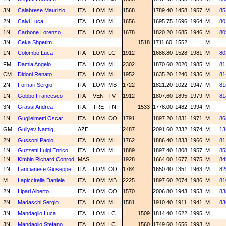
3N
Calabrese Maurizio
ITA
LOM
MI
1568
1789.40
1458
1957
M
85
2N
Calvi Luca
ITA
LOM
MI
1656
1695.75
1696
1964
M
80
1N
Carbone Lorenzo
ITA
LOM
MI
1678
1820.20
1685
1946
M
80
3N
Ceka Shpetim
1518
1711.60
1552
M
1N
Colombo Luca
ITA
LOM
LC
1912
1688.80
1528
1981
M
80
FM
Damia Angelo
ITA
LOM
MI
2302
1870.60
2020
1985
M
81
CM
Didoni Renato
ITA
LOM
MI
1952
1635.20
1240
1936
M
81
2N
Fornari Sergio
ITA
LOM
MB
1722
1821.20
1022
1947
M
81
1N
Gobbo Francesco
ITA
VEN
TV
1912
1807.60
1895
1979
M
81
3N
Grassi Andrea
ITA
TRE
TN
1533
1778.00
1482
1994
M
1N
Guglielmetti Oscar
ITA
LOM
CO
1791
1897.20
1831
1971
M
86
GM
Guliyev Namig
AZE
2487
2091.60
2332
1974
M
13
2N
Gussoni Paolo
ITA
LOM
MI
1762
1886.40
1833
1966
M
81
1N
Guzzetti Luigi Enrico
ITA
LOM
MI
1889
1897.40
1808
1957
M
85
1N
Kimbin Richard Conrod
MAS
1928
1664.00
1677
1975
M
84
1N
Lancianese Giuseppe
ITA
LOM
CO
1784
1650.40
1351
1963
M
82
M
Lapiccirella Daniele
ITA
LOM
MB
2225
1897.60
2074
1986
M
81
2N
Lipari Alberto
ITA
LOM
CO
1570
2006.80
1943
1953
M
83
2N
Madaschi Sergio
ITA
LOM
MI
1581
1910.40
1911
1941
M
83
3N
Mandaglio Luca
ITA
LOM
LC
1509
1814.40
1622
1995
M
3N
Mandaglio Stefano
ITA
LOM
LC
1560
1749.60
1656
1993
M