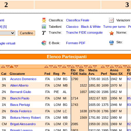
2
3
nti
Classifica:
Classifica Finale
Variazioni 
4]
[5]
Tabelloni:
Classico
Black & White
Turno per turno
P
Tranche:
Tranche FIDE conseguite
Norme:
Sito:
E-Book:
Formato PDF
lie virtuali
Elenco Partecipanti
Elo
Elo
Media
Anno
ID
Cat
Giocatore
Fed
Reg
Pr
FIDE
Italia
Avv.
Perf
Nasc
SX
FI
1N
Acunzo Domenico
ITA
LOM
BG
1790
1705.60
1615
1942
M
82
3N
Altieri Alberto
ITA
LOM
MB
1522
1891.80
1699
1970
M
2N
Bernardi Giulio
ITA
PIE
AL
1657
1882.00
1586
1952
M
2N
Bianchi Paolo
ITA
LOM
MI
1714
1822.67
920
1956
M
85
1N
Biava Pierluigi
ITA
LOM
BG
1743
1605.00
1375
1946
M
83
2N
Binda Federico
ITA
LOM
LC
1638
1979.00
1786
1987
M
3N
Bottura Henry Robert
ITA
LOM
MB
1569
1791.80
1552
1980
M
CM
Brigati Alessandro
ITA
LOM
CR
2085
1959.00
2031
1969
M
82
1N
Brigatti Lorenzo
ITA
LOM
BG
1803
1912.00
1995
1986
M
83