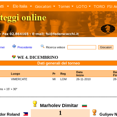
Giocatori
Tornei
LOTO
TORO
FSI A
tti
Elo Italia
rnei
Precedente
Ricerca veloce
WE 4. DICEMBRINO
Dati generali del torneo
Data
Da
Luogo
Pr
Reg
Inizio
Fi
VIMERCATE
MI
LOM
26-11-2010
28
 + 15' + 30"
Marholev Dimitar
1
ador Roland
Guliyev