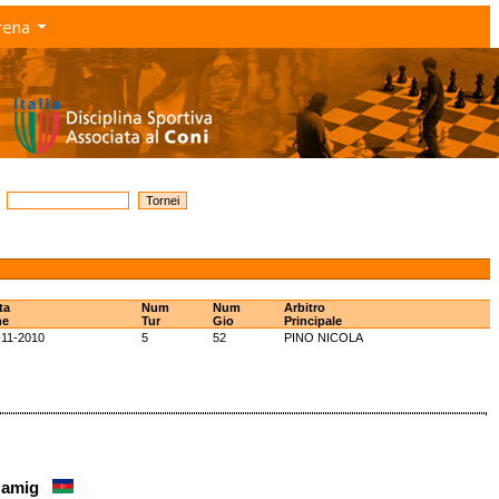
rena
ta
Num
Num
Arbitro
ne
Tur
Gio
Principale
-11-2010
5
52
PINO NICOLA
 Namig