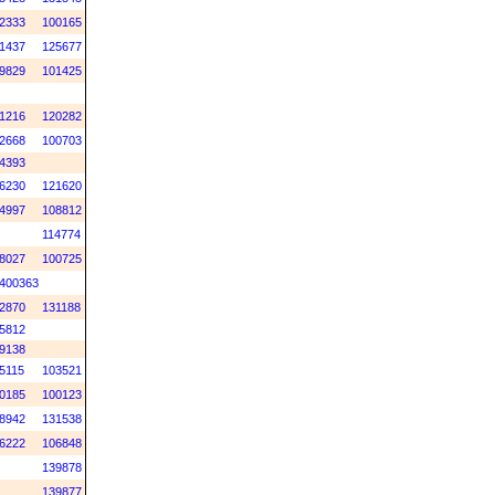
2333
100165
1437
125677
9829
101425
1216
120282
2668
100703
4393
6230
121620
4997
108812
114774
8027
100725
400363
2870
131188
5812
9138
5115
103521
0185
100123
8942
131538
6222
106848
139878
139877