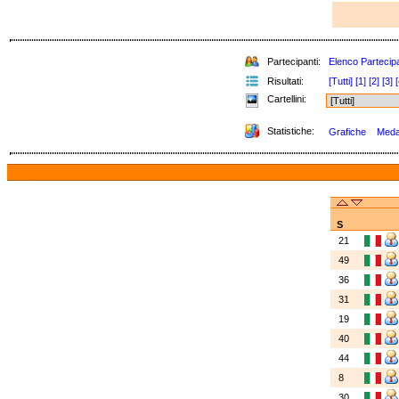
Partecipanti:
Elenco Partecipa
Risultati:
[Tutti]
[1]
[2]
[3]
[
Cartellini:
Statistiche:
Grafiche
Medag
S
21
49
36
31
19
40
44
8
30