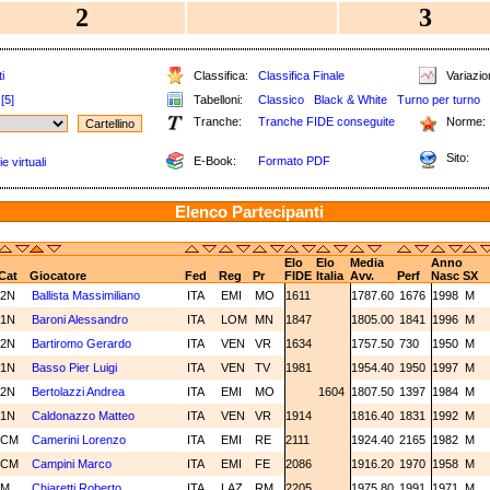
2
3
i
Classifica:
Classifica Finale
Variazion
[5]
Tabelloni:
Classico
Black & White
Turno per turno
Tranche:
Tranche FIDE conseguite
Norme:
Sito:
E-Book:
Formato PDF
e virtuali
Elenco Partecipanti
Elo
Elo
Media
Anno
Cat
Giocatore
Fed
Reg
Pr
FIDE
Italia
Avv.
Perf
Nasc
SX
2N
Ballista Massimiliano
ITA
EMI
MO
1611
1787.60
1676
1998
M
1N
Baroni Alessandro
ITA
LOM
MN
1847
1805.00
1841
1996
M
2N
Bartiromo Gerardo
ITA
VEN
VR
1634
1757.50
730
1950
M
1N
Basso Pier Luigi
ITA
VEN
TV
1981
1954.40
1950
1997
M
2N
Bertolazzi Andrea
ITA
EMI
MO
1604
1807.50
1397
1984
M
1N
Caldonazzo Matteo
ITA
VEN
VR
1914
1816.40
1831
1992
M
CM
Camerini Lorenzo
ITA
EMI
RE
2111
1924.40
2165
1982
M
CM
Campini Marco
ITA
EMI
FE
2086
1916.20
1970
1958
M
M
Chiaretti Roberto
ITA
LAZ
RM
2205
1975.80
1991
1971
M