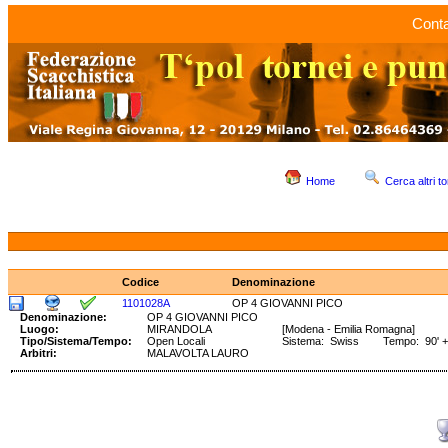
Conta
Home
Cerca altri to
Codice
Denominazione
1101028A
OP 4 GIOVANNI PICO
Denominazione:
OP 4 GIOVANNI PICO
Luogo:
MIRANDOLA
[Modena - Emilia Romagna]
Tipo/Sistema/Tempo:
Open Locali
Sistema: Swiss Tempo: 90' +
Arbitri:
MALAVOLTA LAURO