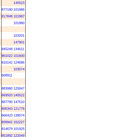
140523
877190
101986
817848
101987
101980
103201
147901
845248
134611
861022
101600
810142
124686
103574
808911
883980
125847
869503
140522
887790
147510
805343
121776
866423
139574
809942
102227
814679
101925
851892
122049