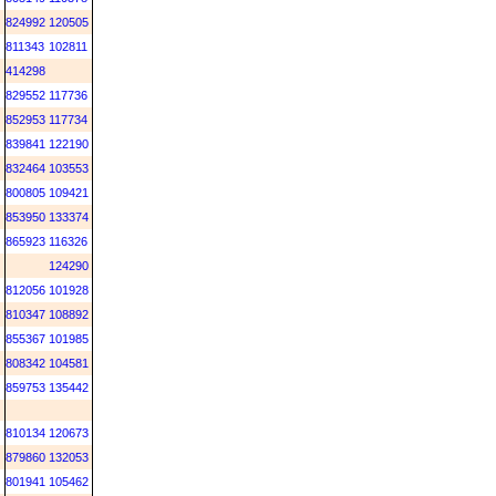
824992
120505
811343
102811
414298
829552
117736
852953
117734
839841
122190
832464
103553
800805
109421
853950
133374
865923
116326
124290
812056
101928
810347
108892
855367
101985
808342
104581
859753
135442
810134
120673
879860
132053
801941
105462