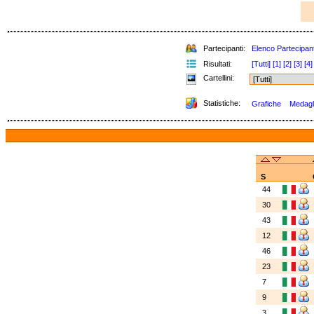
Partecipanti:
Elenco Partecipant
Risultati:
[Tutti]
[1]
[2]
[3]
[4]
Cartellini:
Statistiche:
Grafiche
Medagli
S
44
30
43
12
46
23
7
9
3