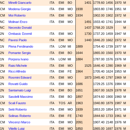
NC
Minelli Giancarlo
ITA
EMI
BO
1401
1778.60
1456
1970
M
CM
Modena Giorgio
ITA
EMI
MO
1938
1803.80
1746
1951
M
CM
Moi Roberto
ITA
EMI
MO
1934
1902.00
1902
1972
M
NC
Molinari Enzo
ITA
EMI
MO
1491
1933.40
1741
1944
M
NC
Necesito Donald
1437
1768.20
1529
M
2N
Ombasic Dzemil
ITA
EMI
MO
1730
1737.20
1459
1947
M
NC
Pavesi Paolo
ITA
EMI
MO
1440
1846.20
1662
1972
M
1N
Pinna Ferdinando
ITA
LOM
MI
1889
1754.40
1739
1977
M
2N
Pomante Sergio
ITA
EMI
BO
1644
1865.00
1560
1970
M
1N
Porpora Ivano
ITA
LOM
MI
1884
1787.00
1576
1976
M
3N
Raisi Michele
ITA
EMI
MO
1525
1646.40
1390
1969
M
CM
Ricci Alfredo
ITA
EMI
FE
1964
1705.40
1624
1953
M
1N
Rosmini Edward
ITA
EMI
MO
1873
1945.40
1797
1969
M
2N
Rovatti Guido
ITA
EMI
MO
1686
1729.25
1376
1984
M
2N
Santamato Luigi
ITA
EMI
BO
1651
1807.00
1629
1978
M
1N
Sasdelli Massimo
ITA
EMI
BO
1897
1874.60
1900
1960
M
CM
Scali Fausto
ITA
TOS
AR
1963
1940.80
1879
1987
M
1N
Setti Roberto
ITA
EMI
MO
1939
1853.20
1854
1971
M
1N
Solinas Roberto
ITA
EMI
FE
1740
1844.60
1733
1961
M
CM
Vincenzi Marco
ITA
EMI
MO
2091
1907.40
2148
1976
M
1N
Vitiello Luigi
ITA
EMI
MO
1850
1865.00
1697
1976
M