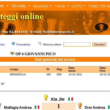
Giocatori
Tornei
LOTO
TORO
FSI A
tti
Elo Italia
rnei
Precedente
Ricerca veloce
OP 4 GIOVANNI PICO
Dati generali del torneo
Data
Data
Luogo
Pr
Reg
Inizio
Fine
MIRANDOLA
MO
EMI
14-01-2011
16-01-2
 30"
Xia Jie
1
Malfagia Andrea
Drei Andrea