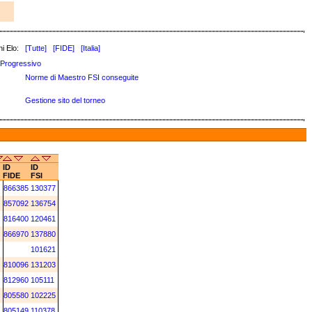
i Elo:
[Tutte]
[FIDE]
[Italia]
Progressivo
Norme di Maestro FSI conseguite
Gestione sito del torneo
ID
ID
FIDE
FSI
866385
130377
857092
136754
816400
120461
866970
137880
101621
810096
131203
812960
105111
805580
102225
805149
110378