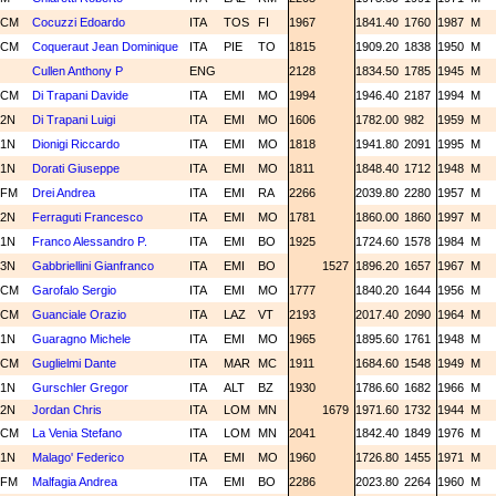
CM
Cocuzzi Edoardo
ITA
TOS
FI
1967
1841.40
1760
1987
M
CM
Coqueraut Jean Dominique
ITA
PIE
TO
1815
1909.20
1838
1950
M
Cullen Anthony P
ENG
2128
1834.50
1785
1945
M
CM
Di Trapani Davide
ITA
EMI
MO
1994
1946.40
2187
1994
M
2N
Di Trapani Luigi
ITA
EMI
MO
1606
1782.00
982
1959
M
1N
Dionigi Riccardo
ITA
EMI
MO
1818
1941.80
2091
1995
M
1N
Dorati Giuseppe
ITA
EMI
MO
1811
1848.40
1712
1948
M
FM
Drei Andrea
ITA
EMI
RA
2266
2039.80
2280
1957
M
2N
Ferraguti Francesco
ITA
EMI
MO
1781
1860.00
1860
1997
M
1N
Franco Alessandro P.
ITA
EMI
BO
1925
1724.60
1578
1984
M
3N
Gabbriellini Gianfranco
ITA
EMI
BO
1527
1896.20
1657
1967
M
CM
Garofalo Sergio
ITA
EMI
MO
1777
1840.20
1644
1956
M
CM
Guanciale Orazio
ITA
LAZ
VT
2193
2017.40
2090
1964
M
1N
Guaragno Michele
ITA
EMI
MO
1965
1895.60
1761
1948
M
CM
Guglielmi Dante
ITA
MAR
MC
1911
1684.60
1548
1949
M
1N
Gurschler Gregor
ITA
ALT
BZ
1930
1786.60
1682
1966
M
2N
Jordan Chris
ITA
LOM
MN
1679
1971.60
1732
1944
M
CM
La Venia Stefano
ITA
LOM
MN
2041
1842.40
1849
1976
M
1N
Malago' Federico
ITA
EMI
MO
1960
1726.80
1455
1971
M
FM
Malfagia Andrea
ITA
EMI
BO
2286
2023.80
2264
1960
M