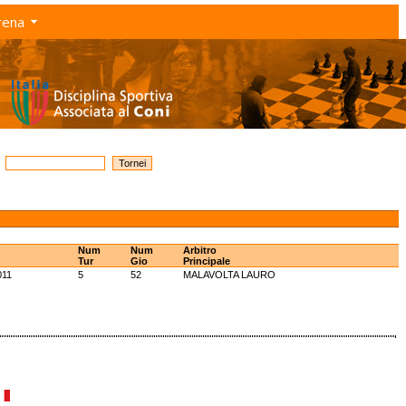
rena
Num
Num
Arbitro
Tur
Gio
Principale
011
5
52
MALAVOLTA LAURO