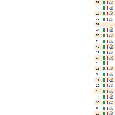
52
19
20
49
51
37
50
26
42
27
48
15
28
39
41
25
16
18
36
8
29