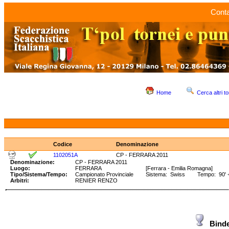
Conta
Home
Cerca altri to
Codice
Denominazione
1102051A
CP - FERRARA 2011
Denominazione:
CP - FERRARA 2011
Luogo:
FERRARA
[Ferrara - Emilia Romagna]
Tipo/Sistema/Tempo:
Campionato Provinciale
Sistema: Swiss Tempo: 90' +
Arbitri:
RENIER RENZO
Bind