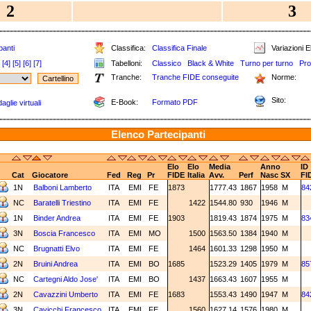
2
3
panti
Classifica:
Classifica Finale
Variazioni E
[4]
[5]
[6]
[7]
Tabelloni:
Classico
Black & White
Turno per turno
Pro
Tranche:
Tranche FIDE conseguite
Norme:
Sito:
E-Book:
Formato PDF
aglie virtuali
Elenco Partecipanti
Elo
Elo
Media
Anno
ID
Cat
Giocatore
Fed
Reg
Pr
FIDE
Italia
Avv.
Perf
Nasc
SX
FI
1N
Balboni Lamberto
ITA
EMI
FE
1873
1777.43
1867
1958
M
84
NC
Baratelli Triestino
ITA
EMI
FE
1422
1544.80
930
1946
M
1N
Binder Andrea
ITA
EMI
FE
1903
1819.43
1874
1975
M
83
3N
Boscia Francesco
ITA
EMI
MO
1500
1563.50
1384
1940
M
NC
Brugnatti Elvo
ITA
EMI
FE
1464
1601.33
1298
1950
M
2N
Bruini Andrea
ITA
EMI
BO
1685
1523.29
1405
1979
M
85
NC
Cartegni Aldo Jose'
ITA
EMI
BO
1437
1663.43
1607
1955
M
2N
Cavazzini Umberto
ITA
EMI
FE
1683
1553.43
1490
1947
M
84
3N
Cavicchi Francesco
ITA
EMI
FE
1560
1627.14
1576
1980
M