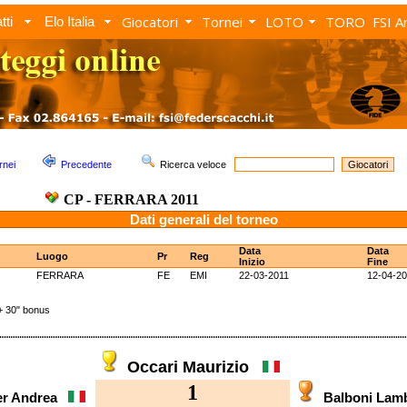
Giocatori
Tornei
LOTO
TORO
FSI A
tti
Elo Italia
rnei
Precedente
Ricerca veloce
CP - FERRARA 2011
Dati generali del torneo
Data
Data
Luogo
Pr
Reg
Inizio
Fine
FERRARA
FE
EMI
22-03-2011
12-04-20
 30" bonus
Occari Maurizio
1
er Andrea
Balboni La