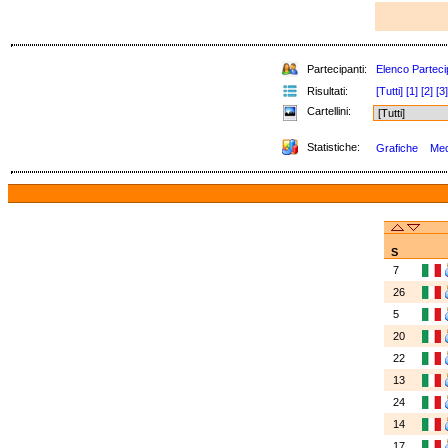
Partecipanti:
Elenco Parteci
Risultati:
[Tutti]
[1]
[2]
[3]
Cartellini:
Statistiche:
Grafiche
Med
S
7
26
5
20
22
13
24
14
17