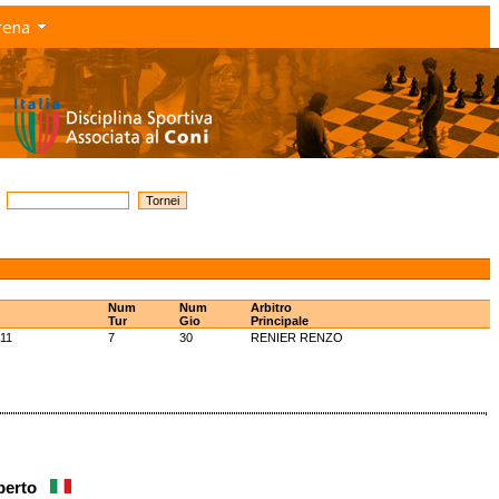
rena
Num
Num
Arbitro
Tur
Gio
Principale
11
7
30
RENIER RENZO
mberto