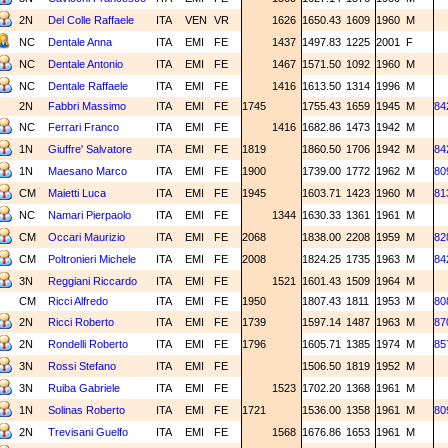
2N
Del Colle Raffaele
ITA
VEN
VR
1626
1650.43
1609
1960
M
NC
Dentale Anna
ITA
EMI
FE
1437
1497.83
1225
2001
F
NC
Dentale Antonio
ITA
EMI
FE
1467
1571.50
1092
1960
M
NC
Dentale Raffaele
ITA
EMI
FE
1416
1613.50
1314
1996
M
2N
Fabbri Massimo
ITA
EMI
FE
1745
1755.43
1659
1945
M
84
NC
Ferrari Franco
ITA
EMI
FE
1416
1682.86
1473
1942
M
1N
Giuffre' Salvatore
ITA
EMI
FE
1819
1860.50
1706
1942
M
84
1N
Maesano Marco
ITA
EMI
FE
1900
1739.00
1772
1962
M
80
CM
Maietti Luca
ITA
EMI
FE
1945
1603.71
1423
1960
M
81
NC
Namari Pierpaolo
ITA
EMI
FE
1344
1630.33
1361
1961
M
CM
Occari Maurizio
ITA
EMI
FE
2068
1838.00
2208
1959
M
82
CM
Poltronieri Michele
ITA
EMI
FE
2008
1824.25
1735
1963
M
84
3N
Reggiani Riccardo
ITA
EMI
FE
1521
1601.43
1509
1964
M
CM
Ricci Alfredo
ITA
EMI
FE
1950
1807.43
1811
1953
M
80
2N
Ricci Roberto
ITA
EMI
FE
1739
1597.14
1487
1963
M
87
2N
Rondelli Roberto
ITA
EMI
FE
1796
1605.71
1385
1974
M
85
3N
Rossi Stefano
ITA
EMI
FE
1506.50
1819
1952
M
3N
Ruiba Gabriele
ITA
EMI
FE
1523
1702.20
1368
1961
M
1N
Solinas Roberto
ITA
EMI
FE
1721
1536.00
1358
1961
M
80
2N
Trevisani Guelfo
ITA
EMI
FE
1568
1676.86
1653
1961
M