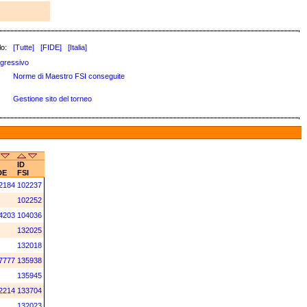
lo:
[Tutte]
[FIDE]
[Italia]
gressivo
Norme di Maestro FSI conseguite
Gestione sito del torneo
ID
DE
FSI
2184
102237
102252
4203
104036
132025
132018
7777
135938
135945
2214
133704
132023