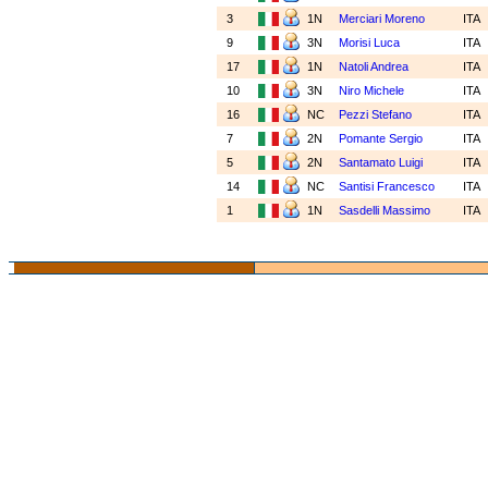
3
1N
Merciari Moreno
ITA
9
3N
Morisi Luca
ITA
17
1N
Natoli Andrea
ITA
10
3N
Niro Michele
ITA
16
NC
Pezzi Stefano
ITA
7
2N
Pomante Sergio
ITA
5
2N
Santamato Luigi
ITA
14
NC
Santisi Francesco
ITA
1
1N
Sasdelli Massimo
ITA