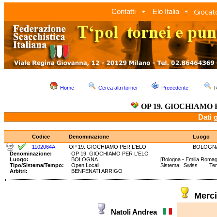
Giocato
Contatti
Elo Italia
Home
Cerca altri tornei
Precedente
R
OP 19. GIOCHIAMO 
Dati 
Codice
Denominazione
Luogo
1102064A
OP 19. GIOCHIAMO PER L'ELO
BOLOGN
Denominazione:
OP 19. GIOCHIAMO PER L'ELO
Luogo:
BOLOGNA
[Bologna - Emilia Roma
Tipo/Sistema/Tempo:
Open Locali
Sistema: Swiss Temp
Arbitri:
BENFENATI ARRIGO
Merc
Natoli Andrea