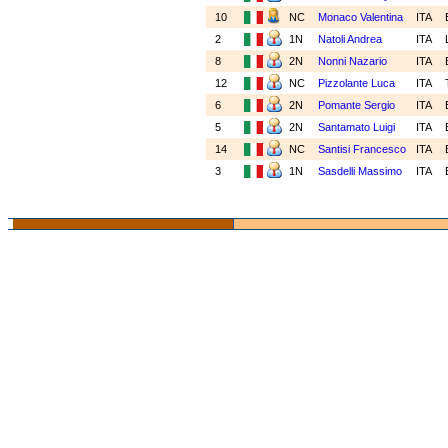
10
NC
Monaco Valentina
ITA
2
1N
Natoli Andrea
ITA
8
2N
Nonni Nazario
ITA
12
NC
Pizzolante Luca
ITA
6
2N
Pomante Sergio
ITA
5
2N
Santamato Luigi
ITA
14
NC
Santisi Francesco
ITA
3
1N
Sasdelli Massimo
ITA