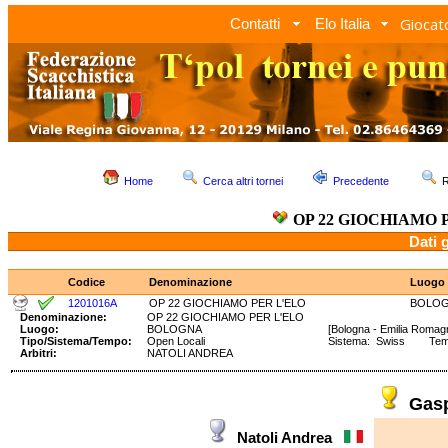
Giocato
Contatti
Elo Italia
Home
Cerca altri tornei
Precedente
R
OP 22 GIOCHIAMO 
Dati 
Codice
Denominazione
Luogo
1201016A
OP 22 GIOCHIAMO PER L'ELO
BOLO
Denominazione:
OP 22 GIOCHIAMO PER L'ELO
Luogo:
BOLOGNA
[Bologna - Emilia Romag
Tipo/Sistema/Tempo:
Open Locali
Sistema: Swiss Tempo
Arbitri:
NATOLI ANDREA
Gas
Natoli Andrea