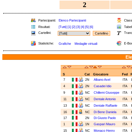
2
Partecipanti:
Elenco Partecipanti
Classi
Risultati:
[Tutti]
[1]
[2]
[3]
[4]
[5]
[6]
Tabell
Cartellini:
Tranc
Statistiche:
E-Boo
Grafiche
Medaglie virtuali
Ele
S
Cat
Giocatore
Fed
7
2N
Albano Axel
ITA
4
2N
Casadei Idio
ITA
9
NC
Chillemi Giuseppe
ITA
11
NC
Dentale Antonio
ITA
13
NC
Dentale Raffaele
ITA
16
NC
Di Bene Daniela
ITA
17
2N
Di Giusto Paolo
ITA
1
1N
Gaspari Mauro
ITA
15
NC
Monaco Henry
ITA