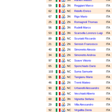
55
3N
Ranieri Matteo
ITA
59
3N
Reggiani Marco
ITA
62
NC
Ridolfo Enrico
ITA
67
3N
Rigo Mario
ITA
25
2N
Romagnoli Thomas
ITA
56
3N
Rudelli Marco
ITA
53
3N
Scarsella Lorenzo Luigi
ITA
89
NC
Scuriatti Riccardo
ITA
21
2N
Seresin Francesco
ITA
40
2N
Simonetto Alessio
ITA
34
2N
Simonetto Andrea
ITA
97
NC
Soave Vittorio
ITA
65
NC
Sponchiado Dario
ITA
103
NC
Suma Samuele
ITA
66
NC
Tangianu Mario
ITA
46
2N
Trenti Matteo
ITA
90
NC
Urbanelli Alessandro
ITA
91
NC
Vecchiatti Alberto
ITA
60
3N
Vignetta Stefano
ITA
29
2N
Villa Alessandro
ITA
92
NC
Virgallita Denis
ITA