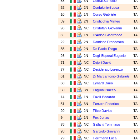
58
3N
Comai Samuele
ITA
32
2N
Confalonieri Luca
ITA
10
1N
Corso Gabriele
ITA
39
2N
Cristicchia Matteo
ITA
96
NC
Cristofani Giovanni
ITA
8
1N
D'Avino Gianfranco
ITA
22
2N
Damiano Francesco
ITA
35
2N
De Paolis Diego
ITA
26
2N
Degli Esposti Eugenio
ITA
71
NC
Dejori David
ITA
77
NC
Desiderato Lorenzo
ITA
61
NC
Di Marcantonio Gabriele
ITA
68
NC
Eynard Dario
ITA
50
3N
Faglioni Isacco
ITA
14
1N
Favilli Edoardo
ITA
51
3N
Ferraro Federico
ITA
20
2N
Filice Davide
ITA
9
1N
Fox Jonas
ITA
78
NC
Gallanti Tommaso
ITA
93
NC
Gargiulo Giovanni
ITA
79
NC
Herrmann Luca
ITA