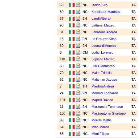
63
NC
Isoldo Ciro
ITA
80
NC
Kasslatter Matthias
ITA
37
2N
Landi Alberto
ITA
98
NC
Lattanzi Matteo
ITA
81
NC
Lavarone Andrea
ITA
15
2N
Le Creurer Kilian
ITA
30
2N
Leonardi Antonio
ITA
3
CM
Lodici Lorenzo
ITA
110
NC
Lopiano Matteo
ITA
69
NC
Luu Gianmarco
ITA
70
NC
Maier Fridolin
ITA
82
NC
Malaman Jacopo
ITA
7
1N
Manfroi Andrea
ITA
24
2N
Mannini Leonardo
ITA
101
NC
Mapelli Davide
ITA
11
2N
Marzocchi Tommaso
ITA
100
NC
Mastrantonio Giordano
ITA
99
NC
Merola Mattia
ITA
64
NC
Mina Marco
ITA
83
NC
Mirci Filippo
ITA