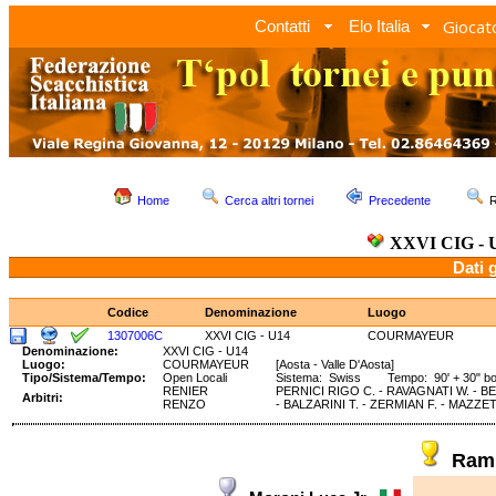
Giocato
Contatti
Elo Italia
Home
Cerca altri tornei
Precedente
R
XXVI CIG - 
Dati 
Codice
Denominazione
Luogo
1307006C
XXVI CIG - U14
COURMAYEUR
Denominazione:
XXVI CIG - U14
Luogo:
COURMAYEUR
[Aosta - Valle D'Aosta]
Tipo/Sistema/Tempo:
Open Locali
Sistema: Swiss Tempo: 90' + 30" b
RENIER
PERNICI RIGO C. - RAVAGNATI W. - BE
Arbitri:
RENZO
- BALZARINI T. - ZERMIAN F. - MAZZET
Ram