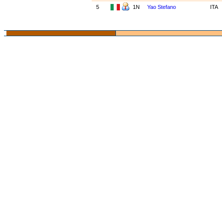
5
1N
Yao Stefano
ITA