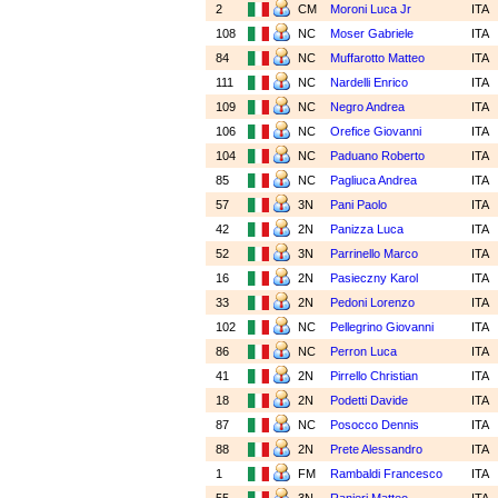
2
CM
Moroni Luca Jr
ITA
108
NC
Moser Gabriele
ITA
84
NC
Muffarotto Matteo
ITA
111
NC
Nardelli Enrico
ITA
109
NC
Negro Andrea
ITA
106
NC
Orefice Giovanni
ITA
104
NC
Paduano Roberto
ITA
85
NC
Pagliuca Andrea
ITA
57
3N
Pani Paolo
ITA
42
2N
Panizza Luca
ITA
52
3N
Parrinello Marco
ITA
16
2N
Pasieczny Karol
ITA
33
2N
Pedoni Lorenzo
ITA
102
NC
Pellegrino Giovanni
ITA
86
NC
Perron Luca
ITA
41
2N
Pirrello Christian
ITA
18
2N
Podetti Davide
ITA
87
NC
Posocco Dennis
ITA
88
2N
Prete Alessandro
ITA
1
FM
Rambaldi Francesco
ITA