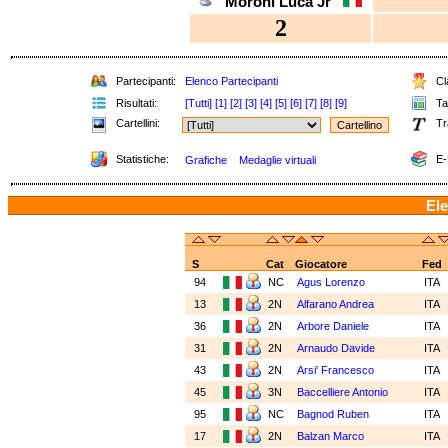
Moroni Luca Jr
2
Partecipanti:
Elenco Partecipanti
Cla
Risultati:
[Tutti]
[1]
[2]
[3]
[4]
[5]
[6]
[7]
[8]
[9]
Tab
Cartellini:
Tr
Statistiche:
E-
Grafiche
Medaglie virtuali
Ele
S
Cat
Giocatore
Fed
94
NC
Agus Lorenzo
ITA
13
2N
Alfarano Andrea
ITA
36
2N
Arbore Daniele
ITA
31
2N
Arnaudo Davide
ITA
43
2N
Arsi' Francesco
ITA
45
3N
Baccelliere Antonio
ITA
95
NC
Bagnod Ruben
ITA
17
2N
Balzan Marco
ITA