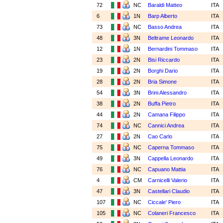
72
NC
Baraldi Matteo
ITA
6
1N
Barp Alberto
ITA
73
NC
Basso Andrea
ITA
48
3N
Beltrame Leonardo
ITA
12
1N
Bernardini Tommaso
ITA
23
2N
Bisi Riccardo
ITA
19
2N
Borghi Dario
ITA
28
2N
Bria Simone
ITA
54
3N
Brini Alessandro
ITA
38
2N
Buffa Pietro
ITA
44
2N
Camana Filippo
ITA
74
NC
Cannici Andrea
ITA
27
2N
Cao Carlo
ITA
75
NC
Caperna Tommaso
ITA
49
3N
Cappella Leonardo
ITA
76
NC
Capuano Mattia
ITA
4
CM
Carnicelli Valerio
ITA
47
3N
Castellari Claudio
ITA
107
NC
Ciccale' Piero
ITA
105
NC
Colaneri Francesco
ITA