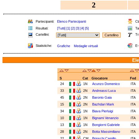
2
Partecipanti:
Elenco Partecipanti
Cla
Risultati:
[Tutti]
[1]
[2]
[3]
[4]
[5]
Tab
Cartellini:
Tr
Statistiche:
E-
Grafiche
Medaglie virtuali
Ele
S
Cat
Giocatore
Fed
24
1N
Acunzo Domenico
ITA
33
2N
Andreassi Luca
ITA
45
2N
Baronio Gaia
ITA
15
2N
Bazhdari Mark
ITA
34
1N
Biava Pierluigi
ITA
10
1N
Bignami Venanzio
ITA
13
1N
Bongiorni Gabriele
ITA
28
2N
Botta Massimiliano
ITA
22
CM
Brioschi Camillo
ITA