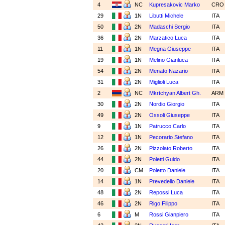
4
NC
Kupresakovic Marko
CR
29
1N
Libutti Michele
ITA
50
2N
Madaschi Sergio
ITA
36
2N
Marzatico Luca
ITA
11
1N
Megna Giuseppe
ITA
19
1N
Melino Gianluca
ITA
54
2N
Menato Nazario
ITA
31
2N
Miglioli Luca
ITA
2
NC
Mkrtchyan Albert Gh.
ARM
30
2N
Nordio Giorgio
ITA
49
2N
Ossoli Giuseppe
ITA
9
1N
Patrucco Carlo
ITA
12
1N
Pecorario Stefano
ITA
26
2N
Pizzolato Roberto
ITA
44
2N
Poletti Guido
ITA
20
CM
Poletto Daniele
ITA
14
1N
Prevedello Daniele
ITA
48
2N
Repossi Luca
ITA
46
2N
Rigo Filippo
ITA
6
M
Rossi Gianpiero
ITA