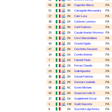
55
3N
Cagnotto Marco
ITA
51
3N
Calcagnile Alessandra
ITA
17
2N
Calvi Luca
ITA
38
1N
Carbone Lorenzo
ITA
52
3N
Carli Federico
ITA
25
2N
Casale Anania Vincenzo
ITA
39
2N
Cervi Massimiliano
ITA
40
2N
Cesetti Egidio
ITA
47
2N
Ciochetta Giovanni
ITA
18
1N
Comito Antonio
ITA
7
1N
Falsetti Paolo
ITA
5
1N
Ferrari Claudio
ITA
23
2N
Galli Agostino
ITA
35
2N
Gavioli Fabrizio
ITA
16
2N
Gennaro Isabella
ITA
56
NC
Gorini Michele
ITA
42
2N
Guasconi Lelio D.
ITA
27
1N
Guglielmetti Oscar
ITA
1
CM
Guidi Giacomo
ITA
8
1N
Guzzetti Luigi Enrico
ITA