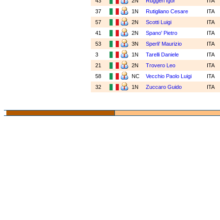
43
2N
Ruggeri Igor
ITA
37
1N
Rutigliano Cesare
ITA
57
2N
Scotti Luigi
ITA
41
2N
Spano' Pietro
ITA
53
3N
Sperli' Maurizio
ITA
3
1N
Tarelli Daniele
ITA
21
2N
Trovero Leo
ITA
58
NC
Vecchio Paolo Luigi
ITA
32
1N
Zuccaro Guido
ITA