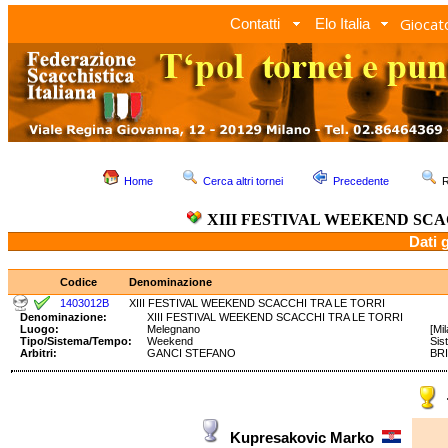
Giocato
Contatti
Elo Italia
Home
Cerca altri tornei
Precedente
R
XIII FESTIVAL WEEKEND SC
Dati 
Codice
Denominazione
1403012B
XIII FESTIVAL WEEKEND SCACCHI TRA LE TORRI
Denominazione:
XIII FESTIVAL WEEKEND SCACCHI TRA LE TORRI
Luogo:
Melegnano
[Mi
Tipo/Sistema/Tempo:
Weekend
Sis
Arbitri:
GANCI STEFANO
BRI
Kupresakovic Marko