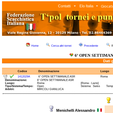
Giocato
Contatti
Elo Italia
Home
Cerca altri tornei
Precedente
R
6° OPEN SETTIMA
Dati 
Codice
Denominazione
Luogo
1412029A
6° OPEN SETTIMANALE ASR
Roma
Denominazione:
6° OPEN SETTIMANALE ASR
Luogo:
Roma
[Roma - Lazio]
Tipo/Sistema/Tempo:
Open
Sistema: Swiss Tempo: 
Arbitri:
MIRCOLI GIANLUCA
Menichelli Alessandro