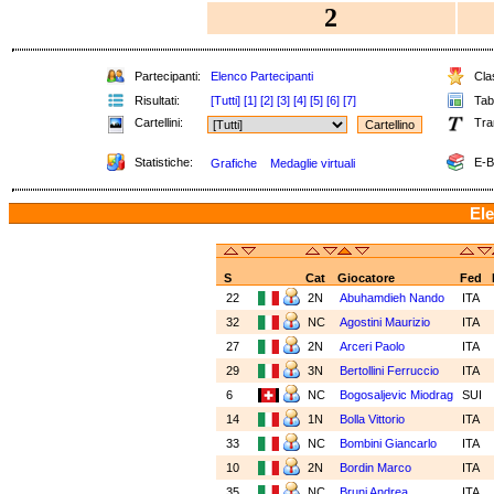
2
Partecipanti:
Elenco Partecipanti
Clas
Risultati:
[Tutti]
[1]
[2]
[3]
[4]
[5]
[6]
[7]
Tabe
Cartellini:
Tra
Statistiche:
E-B
Grafiche
Medaglie virtuali
Ele
S
Cat
Giocatore
Fed
22
2N
Abuhamdieh Nando
ITA
32
NC
Agostini Maurizio
ITA
27
2N
Arceri Paolo
ITA
29
3N
Bertollini Ferruccio
ITA
6
NC
Bogosaljevic Miodrag
SUI
14
1N
Bolla Vittorio
ITA
33
NC
Bombini Giancarlo
ITA
10
2N
Bordin Marco
ITA
35
NC
Bruni Andrea
ITA