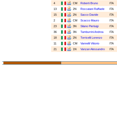
4
CM
Roberti Bruno
ITA
13
2N
Roccatani Raffaele
ITA
15
2N
Sacco Davide
ITA
2
CM
Scacco Mauro
ITA
23
3N
Silano Pierluigi
ITA
36
3N
Tamburrini Andrea
ITA
18
2N
Torricelli Lorenzo
ITA
11
CM
Vannelli Vittorio
ITA
21
1N
Vanzan Alessandro
ITA