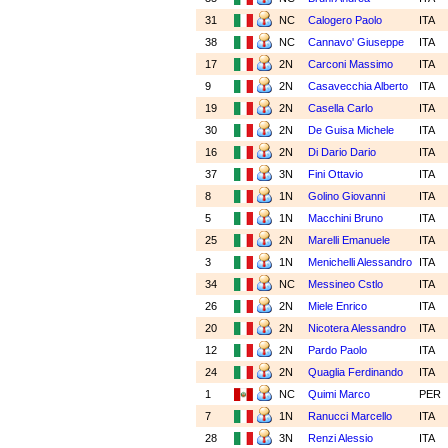
31
NC
Calogero Paolo
ITA
38
NC
Cannavo' Giuseppe
ITA
17
2N
Carconi Massimo
ITA
9
2N
Casavecchia Alberto
ITA
19
2N
Casella Carlo
ITA
30
2N
De Guisa Michele
ITA
16
2N
Di Dario Dario
ITA
37
3N
Fini Ottavio
ITA
8
1N
Golino Giovanni
ITA
5
1N
Macchini Bruno
ITA
25
2N
Marelli Emanuele
ITA
3
1N
Menichelli Alessandro
ITA
34
NC
Messineo Cstlo
ITA
26
2N
Miele Enrico
ITA
20
2N
Nicotera Alessandro
ITA
12
2N
Pardo Paolo
ITA
24
2N
Quaglia Ferdinando
ITA
1
NC
Quimi Marco
PER
7
1N
Ranucci Marcello
ITA
28
3N
Renzi Alessio
ITA