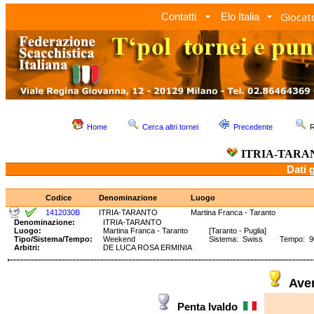
Giocato
Contatti
Elo Italia
Home
Cerca altri tornei
Precedente
R
ITRIA-TARA
Dati 
Codice
Denominazione
Luogo
1412030B
ITRIA-TARANTO
Martina Franca - Taranto
Denominazione:
ITRIA-TARANTO
Luogo:
Martina Franca - Taranto
[Taranto - Puglia]
Tipo/Sistema/Tempo:
Weekend
Sistema: Swiss Tempo: 90' 
Arbitri:
DE LUCA ROSA ERMINIA
Ave
Penta Ivaldo