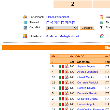
2
Partecipanti:
Elenco Partecipanti
Clas
Risultati:
[Tutti]
[1]
[2]
[3]
[4]
[5]
[6]
Tabe
Cartellini:
Tra
Statistiche:
E-B
Grafiche
Medaglie virtuali
Ele
S
Cat
Giocatore
Fed
9
NC
Aquaro Angelo
ITA
4
NC
Aversa Leonardo
ITA
10
NC
Chirulli Marika
ITA
18
NC
Corrente Pierluigi
ITA
19
NC
Deflorio Davide
ITA
5
NC
Demattia Alessio
ITA
2
NC
Di Bartolo Chiara
ITA
7
NC
Fornaio Angelo
ITA
24
NC
Gigli Cosimo Damiano
ITA