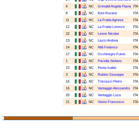
6
NC
Grimaldi Angela Flavia
ITA
8
NC
Koni Rozario
ITA
11
NC
La Fratta Agnese
ITA
12
NC
La Fratta Lorenzo
ITA
22
NC
Leone Nicolas
ITA
13
NC
Liuzzi Andrea
ITA
14
NC
Nitti Federico
ITA
17
NC
Occhinegro Fulvio
ITA
1
NC
Paciolla Stefano
ITA
23
NC
Penta Ivaldo
ITA
3
NC
Rubino Giuseppe
ITA
15
NC
Trisciuzzi Pietro
ITA
16
NC
Vantaggio Alessandro
ITA
20
NC
Vantaggio Luca
ITA
21
NC
Visino Francesco
ITA