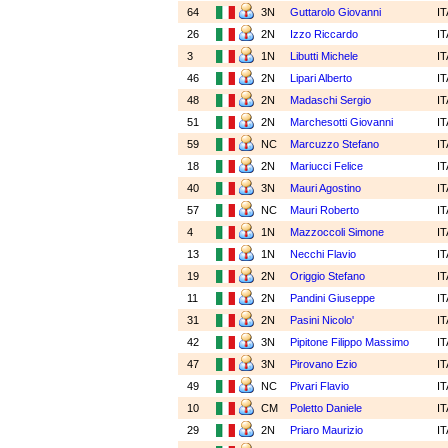
64
3N
Guttarolo Giovanni
I
26
2N
Izzo Riccardo
I
3
1N
Libutti Michele
I
46
2N
Lipari Alberto
I
48
2N
Madaschi Sergio
I
51
2N
Marchesotti Giovanni
I
59
NC
Marcuzzo Stefano
I
18
2N
Mariucci Felice
I
40
3N
Mauri Agostino
I
57
NC
Mauri Roberto
I
4
1N
Mazzoccoli Simone
I
13
1N
Necchi Flavio
I
19
2N
Origgio Stefano
I
11
2N
Pandini Giuseppe
I
31
2N
Pasini Nicolo'
I
42
3N
Pipitone Filippo Massimo
I
47
3N
Pirovano Ezio
I
49
NC
Pivari Flavio
I
10
CM
Poletto Daniele
I
29
2N
Priaro Maurizio
I