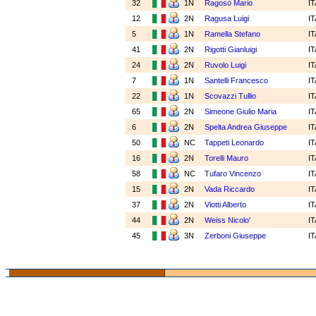
32
1N
Ragoso Mario
I
12
2N
Ragusa Luigi
I
5
1N
Ramella Stefano
I
41
2N
Rigotti Gianluigi
I
24
2N
Ruvolo Luigi
I
7
1N
Santelli Francesco
I
22
1N
Scovazzi Tullio
I
65
2N
Simeone Giulio Maria
I
6
2N
Spelta Andrea Giuseppe
I
50
NC
Tappeti Leonardo
I
16
2N
Torelli Mauro
I
58
NC
Tufaro Vincenzo
I
15
2N
Vada Riccardo
I
37
2N
Viotti Alberto
I
44
2N
Weiss Nicolo'
I
45
3N
Zerboni Giuseppe
I