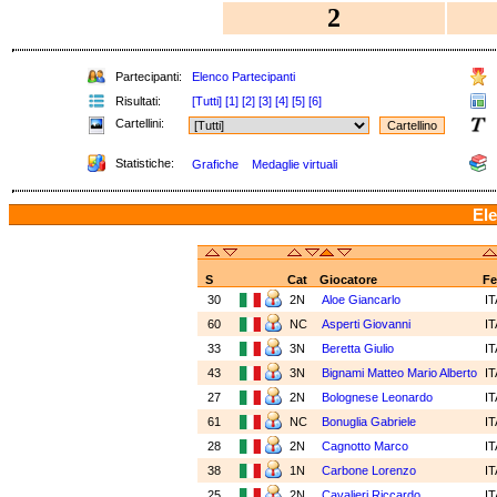
2
Partecipanti:
Elenco Partecipanti
Risultati:
[Tutti]
[1]
[2]
[3]
[4]
[5]
[6]
Cartellini:
Statistiche:
Grafiche
Medaglie virtuali
Ele
S
Cat
Giocatore
F
30
2N
Aloe Giancarlo
I
60
NC
Asperti Giovanni
I
33
3N
Beretta Giulio
I
43
3N
Bignami Matteo Mario Alberto
I
27
2N
Bolognese Leonardo
I
61
NC
Bonuglia Gabriele
I
28
2N
Cagnotto Marco
I
38
1N
Carbone Lorenzo
I
25
2N
Cavalieri Riccardo
I