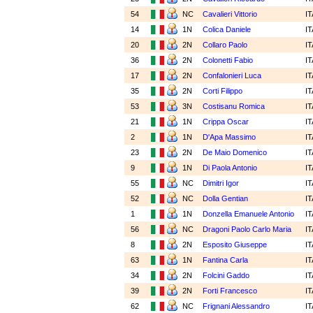
54
NC
Cavalieri Vittorio
I
14
1N
Colica Daniele
I
20
2N
Collaro Paolo
I
36
2N
Colonetti Fabio
I
17
2N
Confalonieri Luca
I
35
2N
Corti Filippo
I
53
3N
Costisanu Romica
I
21
1N
Crippa Oscar
I
2
1N
D'Apa Massimo
I
23
2N
De Maio Domenico
I
9
1N
Di Paola Antonio
I
55
NC
Dimitri Igor
I
52
NC
Dolla Gentian
I
1
1N
Donzella Emanuele Antonio
I
56
NC
Dragoni Paolo Carlo Maria
I
8
2N
Esposito Giuseppe
I
63
1N
Fantina Carla
I
34
2N
Folcini Gaddo
I
39
2N
Forti Francesco
I
62
NC
Frignani Alessandro
I