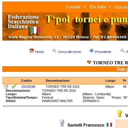
Giocato
Contatti
Elo Italia
Home
Cerca altri tornei
Precedente
R
TORNEO TRE RE
Dati 
Codice
Denominazione
Luogo
Pr
1501024B
TORNEO TRE RE 2015
Milano
MI
Denominazione:
TORNEO TRE RE 2015
Luogo:
Milano
[Milano - Lombardia]
Tipo/Sistema/Tempo:
Festival
Sistema: Swiss Tempo: 90' 
Arbitri:
RAVAGNATI WALTER
ZERMIAN F.
V
Santelli Francesco