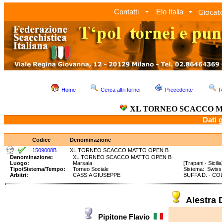
Giocato
Contatti
Elo Italia
Home
Cerca altri tornei
Precedente
R
XL TORNEO SCACCO M
Dati 
Codice
Denominazione
1509008B
XL TORNEO SCACCO MATTO OPEN B
Denominazione:
XL TORNEO SCACCO MATTO OPEN B
Luogo:
Marsala
[Trapani - Sicilia
Tipo/Sistema/Tempo:
Torneo Sociale
Sistema: Swis
Arbitri:
CASSIA GIUSEPPE
BUFFA D. - CO
Alestra
Pipitone Flavio