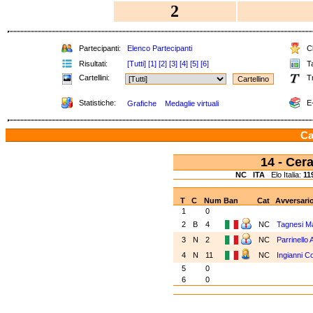
2
Partecipanti:
Elenco Partecipanti
Cl
Risultati:
[Tutti]
[1]
[2]
[3]
[4]
[5]
[6]
Ta
Cartellini:
Tr
Statistiche:
E-
Grafiche
Medaglie virtuali
Ca
14 - Ce
NC
ITA
Elo Italia:
11
T
C
Num
Ban
Cat
Avversari
1
0
2
B
4
NC
Tagnesi M
3
N
2
NC
Parrinello
4
N
11
NC
Ingianni C
5
0
6
0