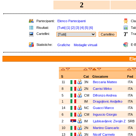
2
Partecipanti:
Elenco Partecipanti
Clas
Risultati:
[Tutti]
[1]
[2]
[3]
[4]
[5]
[6]
Tabe
Cartellini:
Tra
Statistiche:
E-B
Grafiche
Medaglie virtuali
Ele
S
Cat
Giocatore
Fed
11
3N
Beccaria Matteo
ITA
8
2N
Carrisi Mirko
ITA
5
CM
Difronzo Andrea
ITA
1
IM
Dragojlovic Andjelko
ITA
14
NC
Guacci Marco
ITA
6
CM
Inguscio Giorgio
ITA
2
IM
Ljubisavljevic Zivojin Z
SRB
10
2N
Martino Giancarlo
ITA
13
3N
Nicoli' Carmelo
ITA