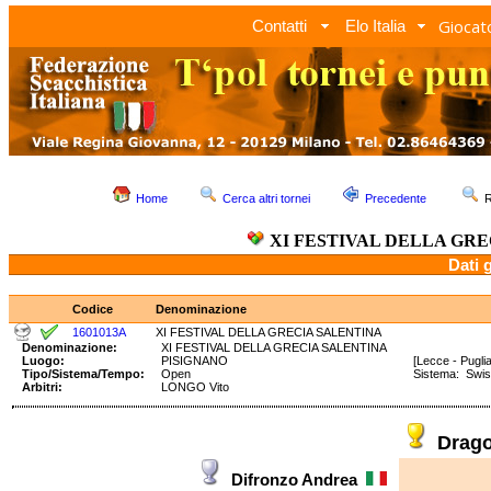
Giocato
Contatti
Elo Italia
Home
Cerca altri tornei
Precedente
R
XI FESTIVAL DELLA GR
Dati 
Codice
Denominazione
1601013A
XI FESTIVAL DELLA GRECIA SALENTINA
Denominazione:
XI FESTIVAL DELLA GRECIA SALENTINA
Luogo:
PISIGNANO
[Lecce - Puglia
Tipo/Sistema/Tempo:
Open
Sistema: Swi
Arbitri:
LONGO Vito
Drago
Difronzo Andrea