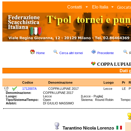
Giocato
Contatti
Elo Italia
Home
Cerca altri tornei
Precedente
R
COPPA LUPIAE
Dati 
Codice
Denominazione
Luogo
Pr
R
1712007A
COPPA LUPIAE 2017
Lecce
LE
P
Denominazione:
COPPA LUPIAE 2017
Luogo:
Lecce
[Lecce - Puglia]
Tipo/Sistema/Tempo:
Open
Sistema: Round Robin Tempo:
Arbitri:
DI GIULIO MASSIMO
Tarantino Nicola Lorenzo