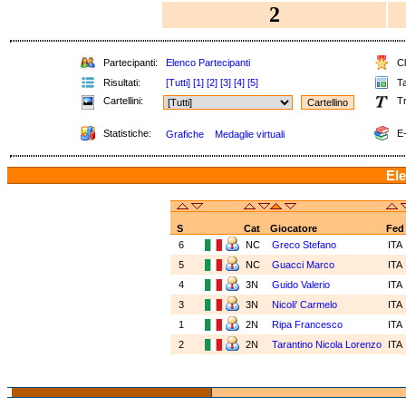
2
Partecipanti:
Elenco Partecipanti
Cl
Risultati:
[Tutti]
[1]
[2]
[3]
[4]
[5]
Ta
Cartellini:
Tr
Statistiche:
E-
Grafiche
Medaglie virtuali
Ele
S
Cat
Giocatore
Fed
6
NC
Greco Stefano
ITA
5
NC
Guacci Marco
ITA
4
3N
Guido Valerio
ITA
3
3N
Nicoli' Carmelo
ITA
1
2N
Ripa Francesco
ITA
2
2N
Tarantino Nicola Lorenzo
ITA