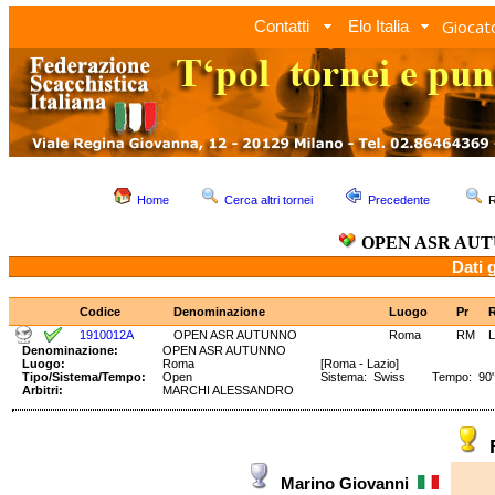
Giocato
Contatti
Elo Italia
Home
Cerca altri tornei
Precedente
R
OPEN ASR AU
Dati 
Codice
Denominazione
Luogo
Pr
1910012A
OPEN ASR AUTUNNO
Roma
RM
Denominazione:
OPEN ASR AUTUNNO
Luogo:
Roma
[Roma - Lazio]
Tipo/Sistema/Tempo:
Open
Sistema: Swiss Tempo: 90' 
Arbitri:
MARCHI ALESSANDRO
Marino Giovanni