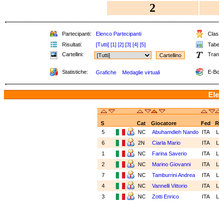
2
Partecipanti:
Elenco Partecipanti
Class
Risultati:
[Tutti]
[1]
[2]
[3]
[4]
[5]
Tabel
Cartellini:
Tran
Statistiche:
E-Bo
Grafiche
Medaglie virtuali
Ele
S
Cat
Giocatore
Fed
R
5
NC
Abuhamdieh Nando
ITA
6
2N
Ciarla Mario
ITA
1
NC
Farina Saverio
ITA
2
NC
Marino Giovanni
ITA
7
NC
Tamburrini Andrea
ITA
4
NC
Vannelli Vittorio
ITA
3
NC
Zotti Enrico
ITA