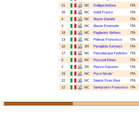
21
NC
Gallippi Andrea
ITA
16
NC
Ivaldi Franco
ITA
4
NC
Maran Daniele
ITA
3
NC
Maran Emanuele
ITA
18
NC
Pagliarino Stefano
ITA
13
NC
Palmas Francesco
ITA
10
2N
Paragliola Gennaro
ITA
17
NC
Passalacqua Federico
ITA
5
NC
Pezzuoli Ethan
ITA
2
2N
Piazza Giacomo
ITA
19
NC
Pucci Nicolo '
ITA
22
NC
Salaris Evan Raul
ITA
12
NC
Santarsiero Francesco
ITA