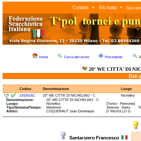
Giocato
Contatti
Elo Italia
Home
Cerca altri tornei
Precedente
R
20° WE CITTA' DI NI
Dati 
Codice
Denominazione
Luogo
1910016C
20° WE CITTA' DI NICHELINO - C
Nichelino
Denominazione:
20° WE CITTA' DI NICHELINO - C
Luogo:
Nichelino
[Torino - Piemonte]
Tipo/Sistema/Tempo:
Weekend
Sistema: Swiss Tem
Arbitri:
COQUERAUT Jean Dominique
D 'INGIULLO G.
Santarsiero Francesco