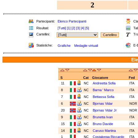
2
Partecipanti:
Elenco Partecipanti
Cla
Risultati:
[Tutti]
[1]
[2]
[3]
[4]
[5]
Tab
Cartellini:
Tra
Statistiche:
E-B
Grafiche
Medaglie virtuali
Ele
S
Cat
Giocatore
Fed
11
NC
Andreetta Sofia
ITA
8
NC
Barna ' Marco
ITA
7
NC
Bettassa Sofia
ITA
6
NC
Bjornas Vidar
NOR
20
NC
Bjornas Vidar Jr
NOR
9
NC
Brunetta Ivan
ITA
15
NC
Bruno Davide
ITA
14
NC
Caruso Martina
ITA
1
NC
Costalonga Riccardo
ITA