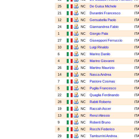
25
NC
De Guisa Michele
IT
21
NC
Durantini Francesco
IT
12
NC
Gensabella Paolo
IT
24
NC
Giannandrea Fabio
IT
1
NC
Giorgio Pala
IT
27
NC
Giusepponi Ferruccio
IT
10
NC
Luigi Rinaldo
IT
6
NC
Marino Danilo
IT
4
NC
Marino Giovanni
IT
26
NC
Martino Maurizio
IT
14
NC
Nasca Andrea
IT
7
NC
Pastore Cosmas
IT
5
NC
Puglia Francesco
IT
22
NC
Quaglia Ferdinando
IT
28
NC
Rabiti Roberto
IT
19
NC
Raccah Ascer
IT
13
NC
Renzi Alessio
IT
9
NC
Roberti Bruno
IT
8
NC
Rocchi Federico
IT
29
NC
Tamburrini Andrea
IT