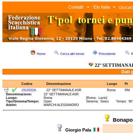
Giocato
Contatti
Elo Italia
Home
Cerca altri tornei
Precedente
R
22° SETTIMANA
Dati 
Codice
Denominazione
Luogo
Pr
1912022A
22° SETTIMANALE ASR
Roma
RM
Denominazione:
22° SETTIMANALE ASR
Luogo:
Roma
[Roma - Lazio]
Tipo/Sistema/Tempo:
Open
Sistema: Swiss Tempo: 90' 
Arbitri:
MARCHI ALESSANDRO
Bonapo
Giorgio Pala