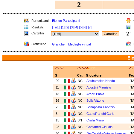
2
Partecipanti:
Elenco Partecipanti
C
Risultati:
[Tutti]
[1]
[2]
[3]
[4]
[5]
[6]
[7]
T
Cartellini:
Statistiche:
Grafiche
Medaglie virtuali
Ele
S
Cat
Giocatore
Fe
20
NC
Abuhamdieh Nando
IT
11
NC
Agostini Maurizio
IT
18
NC
Arceri Paolo
IT
16
NC
Bolla Vittorio
IT
2
NC
Bonaposta Fabrizio
IT
3
NC
Castelfranchi Carlo
IT
15
3N
Ciarla Mario
IT
23
NC
Costantini Claudio
IT
30
NC
De Cataldo Antonio Humbert
IT