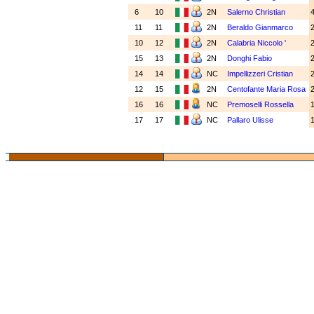
6
10
2N
Salerno Christian
11
11
2N
Beraldo Gianmarco
10
12
2N
Calabria Niccolo '
15
13
2N
Donghi Fabio
14
14
NC
Impellizzeri Cristian
12
15
2N
Centofante Maria Rosa
16
16
NC
Premoselli Rossella
17
17
NC
Pallaro Ulisse