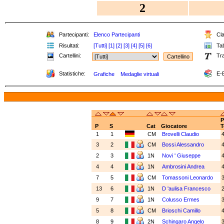
2
Partecipanti:
Elenco Partecipanti
Cla
Risultati:
[Tutti]
[1]
[2]
[3]
[4]
[5]
[6]
Tab
Cartellini:
Tra
Statistiche:
E-B
Grafiche
Medaglie virtuali
P
P
S
Cat
Giocatore
T
1
1
CM
Brovelli Claudio
3
2
CM
Bossi Alessandro
2
3
1N
Novi ' Giuseppe
4
4
1N
Ambrosini Andrea
7
5
CM
Tomassoni Leonardo
13
6
1N
D 'aulisa Francesco
9
7
1N
Colusso Ermes
5
8
CM
Brioschi Camillo
8
9
2N
Schingaro Angelo