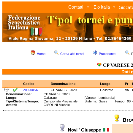
Giocato
Contatti
Elo Italia
Home
Cerca altri tornei
Precedente
R
CP VARESE 2
Dati 
Codice
Denominazione
Luogo
Pr
2002005A
CP VARESE 2020
Gallarate
VA
Denominazione:
CP VARESE 2020
Luogo:
Gallarate
[Varese - Lombardia]
Tipo/Sistema/Tempo:
Campionato Provinciale
Sistema: Swiss Tempo: 90' +
Arbitri:
GISOLINI Michele
Bro
Novi ' Giuseppe