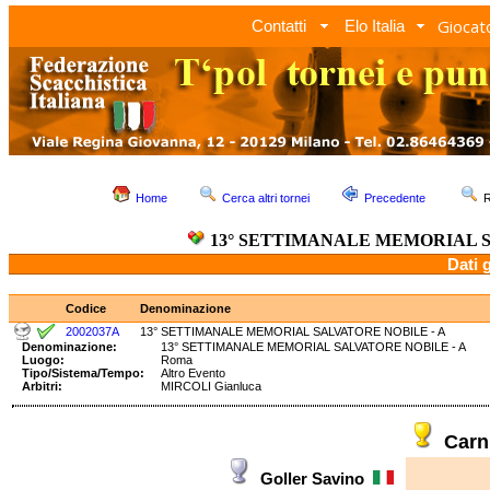
Giocato
Contatti
Elo Italia
Home
Cerca altri tornei
Precedente
R
13° SETTIMANALE MEMORIAL S
Dati 
Codice
Denominazione
2002037A
13° SETTIMANALE MEMORIAL SALVATORE NOBILE - A
Denominazione:
13° SETTIMANALE MEMORIAL SALVATORE NOBILE - 
Luogo:
Roma
Tipo/Sistema/Tempo:
Altro Evento
Arbitri:
MIRCOLI Gianluca
Carn
Goller Savino