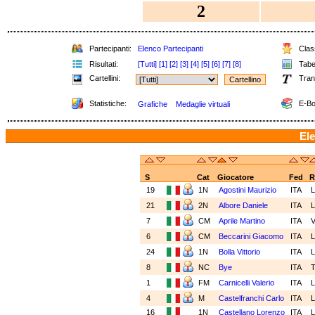
2
Partecipanti:
Elenco Partecipanti
Class
Risultati:
[Tutti]
[1]
[2]
[3]
[4]
[5]
[6]
[7]
[8]
Tabel
Cartellini:
Tran
Statistiche:
E-Bo
Grafiche
Medaglie virtuali
Ele
S
Cat
Giocatore
Fed
R
19
1N
Agostini Maurizio
ITA
21
2N
Albore Daniele
ITA
7
CM
Aprile Martino
ITA
6
CM
Beccarini Giacomo
ITA
24
1N
Bolla Vittorio
ITA
8
NC
Bye
ITA
1
FM
Carnicelli Valerio
ITA
4
M
Castelfranchi Carlo
ITA
16
1N
Castellano Lorenzo
ITA