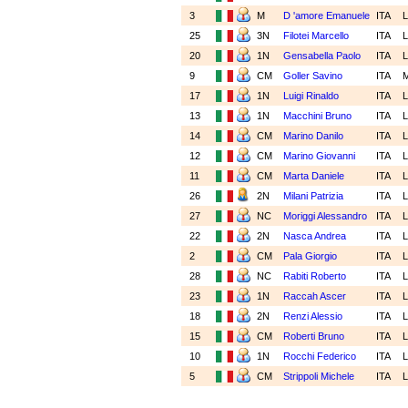
3
M
D 'amore Emanuele
ITA
25
3N
Filotei Marcello
ITA
20
1N
Gensabella Paolo
ITA
9
CM
Goller Savino
ITA
17
1N
Luigi Rinaldo
ITA
13
1N
Macchini Bruno
ITA
14
CM
Marino Danilo
ITA
12
CM
Marino Giovanni
ITA
11
CM
Marta Daniele
ITA
26
2N
Milani Patrizia
ITA
27
NC
Moriggi Alessandro
ITA
22
2N
Nasca Andrea
ITA
2
CM
Pala Giorgio
ITA
28
NC
Rabiti Roberto
ITA
23
1N
Raccah Ascer
ITA
18
2N
Renzi Alessio
ITA
15
CM
Roberti Bruno
ITA
10
1N
Rocchi Federico
ITA
5
CM
Strippoli Michele
ITA