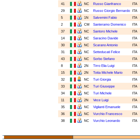
41
NC
Russo Gianfranco
ITA
29
NC
Russo Giorgio Bernardo
ITA
5
1N
Salvemini Fabio
ITA
2
CM
Santeramo Domenico
ITA
37
NC
Santoro Michele
ITA
14
NC
Saracino Davide
ITA
30
NC
Scarano Antonio
ITA
31
NC
Setteducati Felice
ITA
43
NC
Sorbo Stefano
ITA
8
2N
Tirro Elia Luigi
ITA
15
2N
Totta Michele Mario
ITA
32
NC
Turi Giorgia
ITA
33
NC
Turi Giuseppe
ITA
34
NC
Turi Michele
ITA
11
2N
Vece Luigi
ITA
35
NC
Viglianti Emanuele
ITA
36
NC
Vurchio Francesco
ITA
38
NC
Vurchio Leonardo
ITA