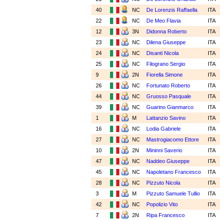
40
NC
De Lorenzis Raffaella
ITA
22
NC
De Meo Flavia
ITA
12
3N
Didonna Roberto
ITA
23
NC
Dilena Giuseppe
ITA
24
NC
Disanti Nicola
ITA
25
NC
Filograno Sergio
ITA
9
2N
Fiorella Simone
ITA
26
NC
Fortunato Roberto
ITA
44
NC
Gruosso Pasquale
ITA
39
NC
Guarino Gianmarco
ITA
1
M
Lattanzio Savino
ITA
16
NC
Lodia Gabriele
ITA
27
NC
Mastrogiacomo Ettore
ITA
10
2N
Mininni Saverio
ITA
47
NC
Naddeo Giuseppe
ITA
45
NC
Napoletano Francesco
ITA
28
NC
Pizzuto Nicola
ITA
3
M
Pizzuto Samuele Tullio
ITA
42
NC
Popolizio Vito
ITA
7
2N
Ripa Francesco
ITA