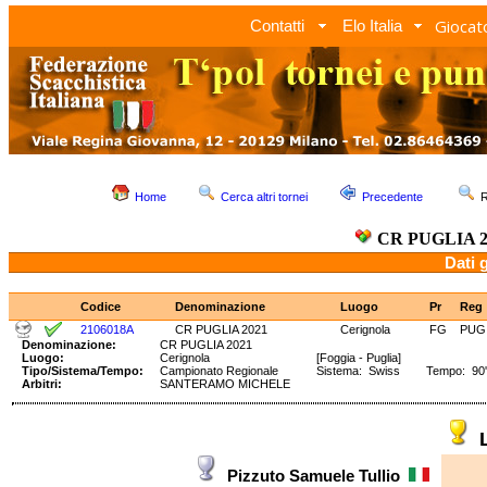
Giocato
Contatti
Elo Italia
Home
Cerca altri tornei
Precedente
R
CR PUGLIA 2
Dati 
Codice
Denominazione
Luogo
Pr
Reg
2106018A
CR PUGLIA 2021
Cerignola
FG
PUG
Denominazione:
CR PUGLIA 2021
Luogo:
Cerignola
[Foggia - Puglia]
Tipo/Sistema/Tempo:
Campionato Regionale
Sistema: Swiss Tempo: 90' +
Arbitri:
SANTERAMO MICHELE
Pizzuto Samuele Tullio