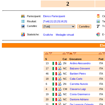
2
Partecipanti:
Elenco Partecipanti
Cla
Risultati:
[Tutti]
[1]
[2]
[3]
[4]
[5]
Tab
Cartellini:
Tr
Statistiche:
E-
Grafiche
Medaglie virtuali
Ele
S
Cat
Giocatore
Fed
13
2N
Ardino Alessandro
ITA
17
NC
Balzano Giovanni
ITA
46
NC
Barbieri Pietro
ITA
18
NC
Calia Carlo
ITA
6
2N
Carretta Nunzio
ITA
4
CM
Ciavarra Luigi
ITA
19
NC
Costa Gianmarco
ITA
20
NC
Dantone Adriano
ITA
21
NC
De Lorenzis Orlando
ITA