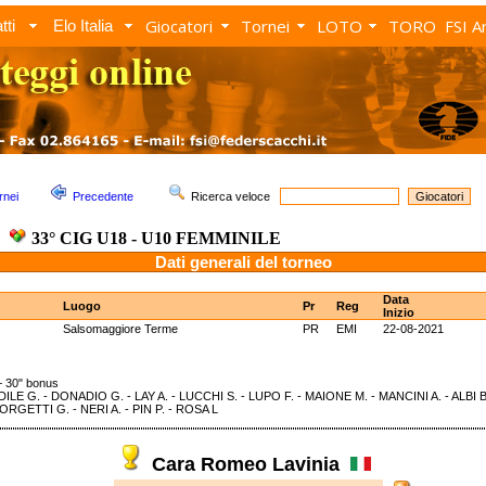
Giocatori
Tornei
LOTO
TORO
FSI A
tti
Elo Italia
rnei
Precedente
Ricerca veloce
33° CIG U18 - U10 FEMMINILE
Dati generali del torneo
Data
Luogo
Pr
Reg
Inizio
Salsomaggiore Terme
PR
EMI
22-08-2021
 30" bonus
ILE G. - DONADIO G. - LAY A. - LUCCHI S. - LUPO F. - MAIONE M. - MANCINI A. - ALBI
ORGETTI G. - NERI A. - PIN P. - ROSA L
Cara Romeo Lavinia