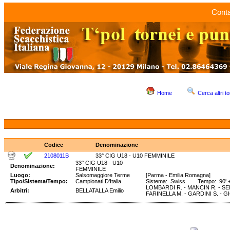
Conta
Home
Cerca altri to
Codice
Denominazione
2108011B
33° CIG U18 - U10 FEMMINILE
33° CIG U18 - U10
Denominazione:
FEMMINILE
Luogo:
Salsomaggiore Terme
[Parma - Emilia Romagna]
Tipo/Sistema/Tempo:
Campionati D'Italia
Sistema: Swiss Tempo: 90' +
LOMBARDI R. - MANCIN R. - SED
Arbitri:
BELLATALLA Emilio
FARINELLA M. - GARDINI S. - GI