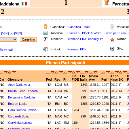
1
Maddalena
Fargett
2
ti
Classifica:
Classifica Finale
Variazion
]
[5]
[6]
[7]
[8]
[9]
Tabelloni:
Classico
Black & White
Turno per turno
Tranche:
Tranche FIDE conseguite
Norme:
Sito:
E-Book:
Formato PDF
e virtuali
Elenco Partecipanti
Elo
Elo
Media
Anno
I
Cat
Giocatore
Fed
Reg
Pr
FIDE
Italia
Avv.
Perf
Nasc
SX
F
NC
Aceti Dalila Asia
ITA
LOM
MB
1341
1148.11
1097
2012
F
2
NC
Baluta Elena Teodora
ITA
LOM
VA
999
1182.00
931
2012
M
2
NC
Bergamino Carlotta
ITA
CAM
AV
999
1273.78
1191
2012
F
2
NC
Boaron Lucia
ITA
EMI
BO
1383
1219.50
1220
2011
F
2
NC
Cara Romeo Lavinia
ITA
LOM
MI
1284
1200.44
1936
2011
F
2
NC
Ciccarelli Sofia
ITA
MAR
MC
999
1146.00
953
2011
F
NC
Corvi Maddalena
ITA
LAZ
RM
1184
1212.56
1854
2011
F
2