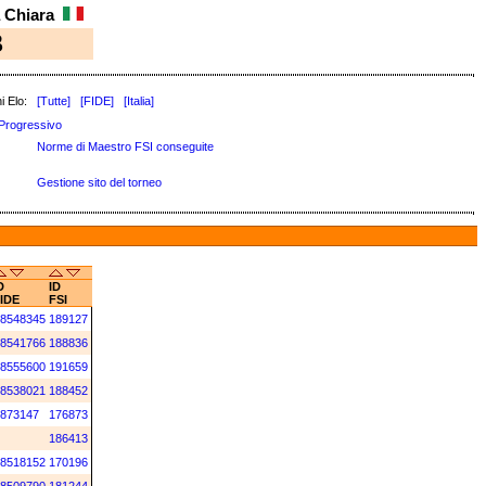
a Chiara
3
i Elo:
[Tutte]
[FIDE]
[Italia]
Progressivo
Norme di Maestro FSI conseguite
Gestione sito del torneo
D
ID
IDE
FSI
8548345
189127
8541766
188836
8555600
191659
8538021
188452
873147
176873
186413
8518152
170196