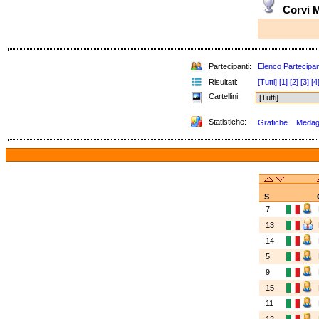
Corvi 
Partecipanti:
Elenco Partecipan
Risultati:
[Tutti]
[1]
[2]
[3]
[4
Cartellini:
Statistiche:
Grafiche
Medagli
S
7
13
14
5
9
15
11