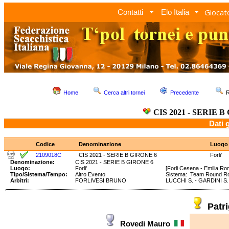
Giocato
Contatti
Elo Italia
Home
Cerca altri tornei
Precedente
R
CIS 2021 - SERIE B
Dati 
Codice
Denominazione
Luogo
2109018C
CIS 2021 - SERIE B GIRONE 6
Forli'
Denominazione:
CIS 2021 - SERIE B GIRONE 6
Luogo:
Forli'
[Forli Cesena - Emilia R
Tipo/Sistema/Tempo:
Altro Evento
Sistema: Team Round R
Arbitri:
FORLIVESI BRUNO
LUCCHI S. - GARDINI S.
Patr
Rovedi Mauro