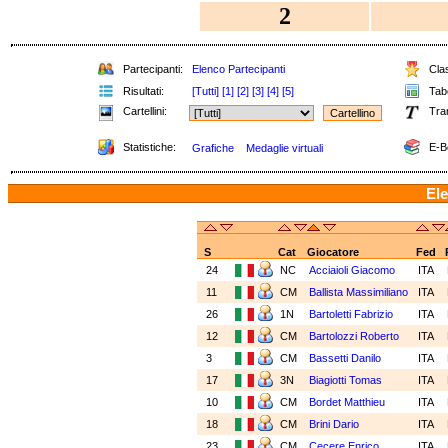
2
Partecipanti:
Elenco Partecipanti
Clas
Risultati:
[Tutti]
[1]
[2]
[3]
[4]
[5]
Tabe
Cartellini:
Tra
Statistiche:
E-B
Grafiche
Medaglie virtuali
Ele
S
Cat
Giocatore
Fed
24
NC
Acciaioli Giacomo
ITA
11
CM
Ballista Massimiliano
ITA
26
1N
Bartoletti Fabrizio
ITA
12
CM
Bartolozzi Roberto
ITA
3
CM
Bassetti Danilo
ITA
17
3N
Biagiotti Tomas
ITA
10
CM
Bordet Matthieu
ITA
18
CM
Brini Dario
ITA
23
CM
Cecere Enrico
ITA