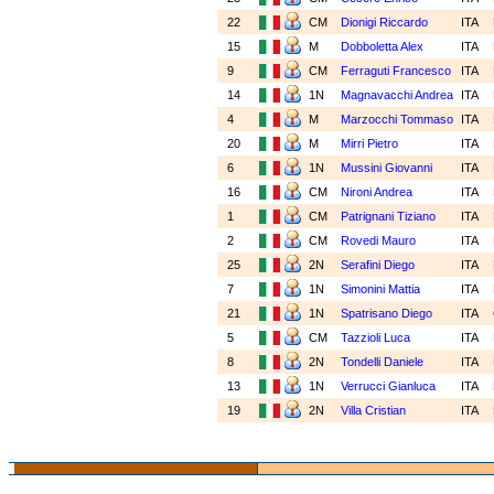
22
CM
Dionigi Riccardo
ITA
15
M
Dobboletta Alex
ITA
9
CM
Ferraguti Francesco
ITA
14
1N
Magnavacchi Andrea
ITA
4
M
Marzocchi Tommaso
ITA
20
M
Mirri Pietro
ITA
6
1N
Mussini Giovanni
ITA
16
CM
Nironi Andrea
ITA
1
CM
Patrignani Tiziano
ITA
2
CM
Rovedi Mauro
ITA
25
2N
Serafini Diego
ITA
7
1N
Simonini Mattia
ITA
21
1N
Spatrisano Diego
ITA
5
CM
Tazzioli Luca
ITA
8
2N
Tondelli Daniele
ITA
13
1N
Verrucci Gianluca
ITA
19
2N
Villa Cristian
ITA