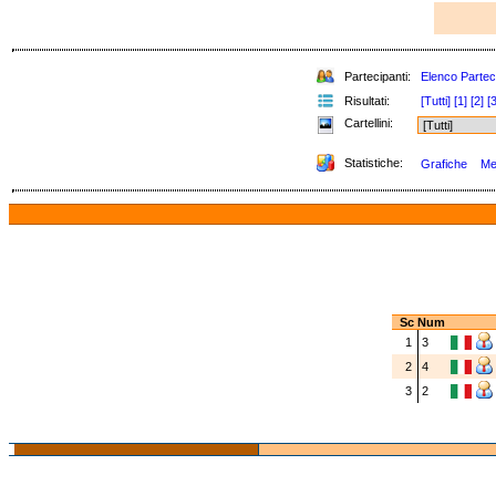
Partecipanti:
Elenco Partec
Risultati:
[Tutti]
[1]
[2]
[3
Cartellini:
Statistiche:
Grafiche
Med
Sc
Num
1
3
2
4
3
2