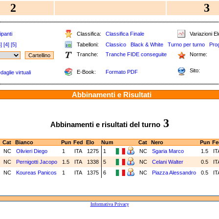
2
3
ipanti
Classifica:
Classifica Finale
Variazioni El
]
[4]
[5]
Tabelloni:
Classico
Black & White
Turno per turno
Pro
Tranche:
Tranche FIDE conseguite
Norme:
Sito:
E-Book:
Formato PDF
aglie virtuali
Abbinamenti e Risultati
3
Abbinamenti e risultati del turno
Cat
Bianco
Pun
Fed
Elo
Num
Cat
Nero
Pun
Fe
NC
Olivieri Diego
1
ITA
1275
1
NC
Sgaria Marco
1.5
IT
NC
Pernigotti Jacopo
1.5
ITA
1338
5
NC
Celani Walter
0.5
IT
NC
Koureas Panicos
1
ITA
1375
6
NC
Piazza Alessandro
0.5
IT
Informativa Privacy