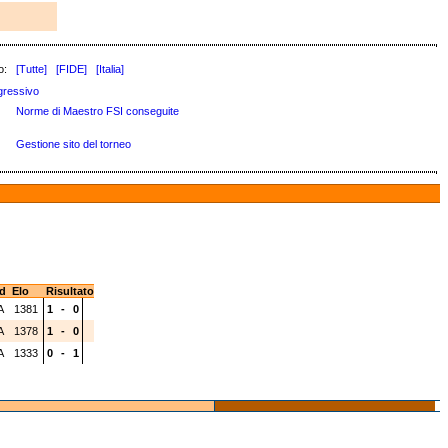
o:
[Tutte]
[FIDE]
[Italia]
gressivo
Norme di Maestro FSI conseguite
Gestione sito del torneo
d
Elo
Risultato
A
1381
1
-
0
A
1378
1
-
0
A
1333
0
-
1