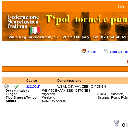
Conta
Home
Cerca altri to
Codice
Denominazione
2211001F
WE VIJGEV AAN ZEE - GIRONE 6
Denominazione:
WE VIJGEV AAN ZEE - GIRONE 6
Luogo:
Vigevano
[Pavia - Lombardia]
Tipo/Sistema/Tempo:
Weekend
Sistema: Round Rob
Arbitri:
SANSON Andrea
Ol