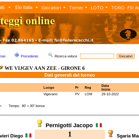
Giocatori
Tornei
LOTO
TORO
FSI A
tti
Elo Italia
rnei
Precedente
Ricerca veloce
WE VIJGEV AAN ZEE - GIRONE 6
Dati generali del torneo
Data
Luogo
Pr
Reg
Inizio
Vigevano
PV
LOM
29-10-2022
in Tempo: 90' + 30" bonus
Pernigotti Jacopo
1
ivieri Diego
Sgaria M