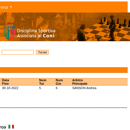
rena
Data
Num
Num
Arbitro
Fine
Tur
Gio
Principale
30-10-2022
5
6
SANSON Andrea
arco