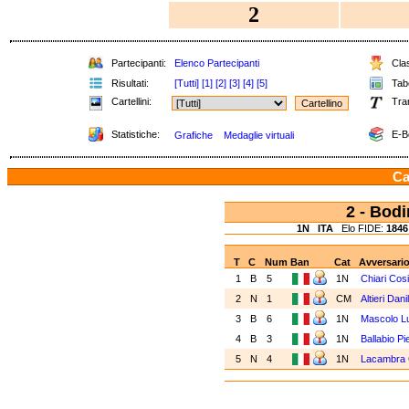
2
Partecipanti:
Elenco Partecipanti
Clas
Risultati:
[Tutti]
[1]
[2]
[3]
[4]
[5]
Tabe
Cartellini:
Tra
Statistiche:
E-B
Grafiche
Medaglie virtuali
Ca
2 - Bod
1N
ITA
Elo FIDE:
1846
T
C
Num
Ban
Cat
Avversari
1
B
5
1N
Chiari Cos
2
N
1
CM
Altieri Dani
3
B
6
1N
Mascolo L
4
B
3
1N
Ballabio Pi
5
N
4
1N
Lacambra 