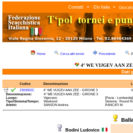
Giocato
Contatti
Elo Italia
Home
Cerca altri tornei
Precedente
R
4° WE VIJGEV AAN ZE
Dati 
Codice
Denominazione
L
2303002C
4° WE VIJGEV AAN ZEE - GIRONE 3
V
Denominazione:
4° WE VIJGEV AAN ZEE - GIRONE 3
Luogo:
Vigevano
[Pavia - Lombardia]
Tipo/Sistema/Tempo:
Weekend
Sistema: Round R
Arbitri:
SANSON Andrea
RANCATI M.
Ball
Bodini Ludovico