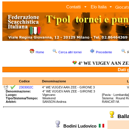
Giocato
Contatti
Elo Italia
Home
Cerca altri tornei
Precedente
R
4° WE VIJGEV AAN ZE
Dati 
Codice
Denominazione
L
2303002C
4° WE VIJGEV AAN ZEE - GIRONE 3
V
Denominazione:
4° WE VIJGEV AAN ZEE - GIRONE 3
Luogo:
Vigevano
[Pavia - Lombardia]
Tipo/Sistema/Tempo:
Weekend
Sistema: Round R
Arbitri:
SANSON Andrea
RANCATI M.
Ball
Bodini Ludovico