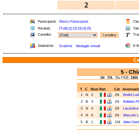
2
Partecipanti:
Elenco Partecipanti
Clas
Risultati:
[Tutti]
[1]
[2]
[3]
[4]
[5]
Tabe
Cartellini:
Tra
Statistiche:
E-B
Grafiche
Medaglie virtuali
Ca
5 - Ch
1N
ITA
Elo FIDE:
1855
T
C
Num
Ban
Cat
Avversari
1
N
2
1N
Bodini Lud
2
B
3
1N
Ballabio Pi
3
N
4
1N
Lacambra 
4
N
6
1N
Mascolo L
5
B
1
CM
Altieri Dan