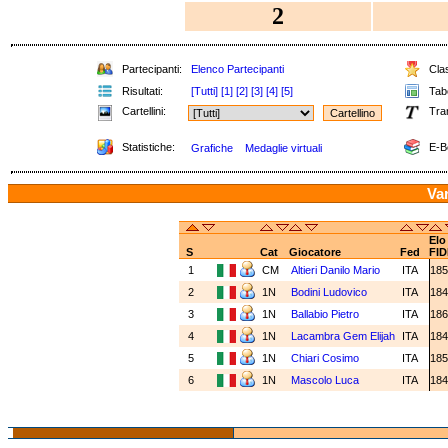
2
Partecipanti:
Elenco Partecipanti
Clas
Risultati:
[Tutti]
[1]
[2]
[3]
[4]
[5]
Tabe
Cartellini:
Tra
Statistiche:
E-B
Grafiche
Medaglie virtuali
Va
Elo
S
Cat
Giocatore
Fed
FID
1
CM
Altieri Danilo Mario
ITA
18
2
1N
Bodini Ludovico
ITA
18
3
1N
Ballabio Pietro
ITA
18
4
1N
Lacambra Gem Elijah
ITA
18
5
1N
Chiari Cosimo
ITA
18
6
1N
Mascolo Luca
ITA
18