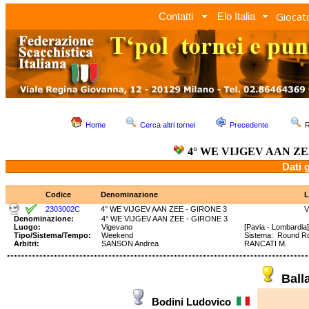
Giocato
Contatti
Elo Italia
Home
Cerca altri tornei
Precedente
R
4° WE VIJGEV AAN ZE
Dati 
Codice
Denominazione
L
2303002C
4° WE VIJGEV AAN ZEE - GIRONE 3
V
Denominazione:
4° WE VIJGEV AAN ZEE - GIRONE 3
Luogo:
Vigevano
[Pavia - Lombardia]
Tipo/Sistema/Tempo:
Weekend
Sistema: Round R
Arbitri:
SANSON Andrea
RANCATI M.
Ball
Bodini Ludovico