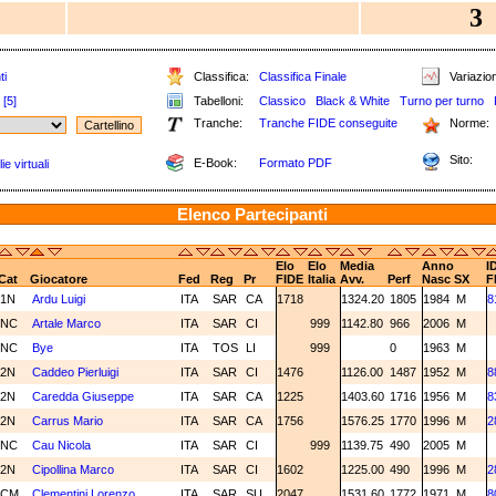
3
ti
Classifica:
Classifica Finale
Variazion
[5]
Tabelloni:
Classico
Black & White
Turno per turno
Tranche:
Tranche FIDE conseguite
Norme:
Sito:
E-Book:
Formato PDF
e virtuali
Elenco Partecipanti
Elo
Elo
Media
Anno
I
Cat
Giocatore
Fed
Reg
Pr
FIDE
Italia
Avv.
Perf
Nasc
SX
F
1N
Ardu Luigi
ITA
SAR
CA
1718
1324.20
1805
1984
M
8
NC
Artale Marco
ITA
SAR
CI
999
1142.80
966
2006
M
NC
Bye
ITA
TOS
LI
999
0
1963
M
2N
Caddeo Pierluigi
ITA
SAR
CI
1476
1126.00
1487
1952
M
8
2N
Caredda Giuseppe
ITA
SAR
CA
1225
1403.60
1716
1956
M
8
2N
Carrus Mario
ITA
SAR
CA
1756
1576.25
1770
1996
M
2
NC
Cau Nicola
ITA
SAR
CI
999
1139.75
490
2005
M
2N
Cipollina Marco
ITA
SAR
CI
1602
1225.00
490
1996
M
2
CM
Clementini Lorenzo
ITA
SAR
SU
2047
1531.60
1772
1971
M
8