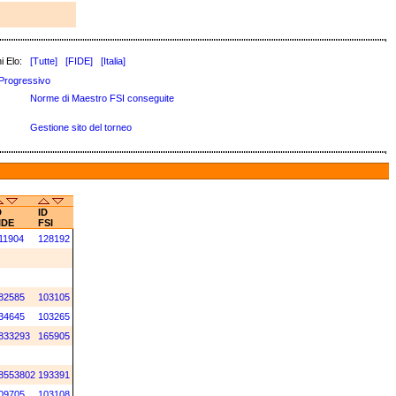
i Elo:
[Tutte]
[FIDE]
[Italia]
Progressivo
Norme di Maestro FSI conseguite
Gestione sito del torneo
D
ID
IDE
FSI
11904
128192
82585
103105
34645
103265
833293
165905
8553802
193391
09705
103108