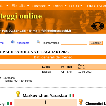
Giocatori
Tornei
LOTO
TORO
FSI A
tti
Elo Italia
rnei
Precedente
Ricerca veloce
CP SUD SARDEGNA E CAGLIARI 2023
Dati generali del torneo
Data
Luogo
Pr
Reg
Inizio
Iglesias
CI
SAR
10-03-2023
as - Sardegna]
s Tempo: 90' + 30" bonus
Markevichus Yaraslau
1
uigi
Clementini