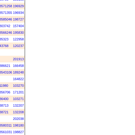
8571258
196929
8571355
196934
8585046
198727
803742
157404
8566246
195830
35323
122958
43768
120237
201913
886621
166458
8543106
189248
164822
11980
103270
856706
171201
36400
103271
38713
132207
38721
132208
202038
8580311
198180
8561031
198827