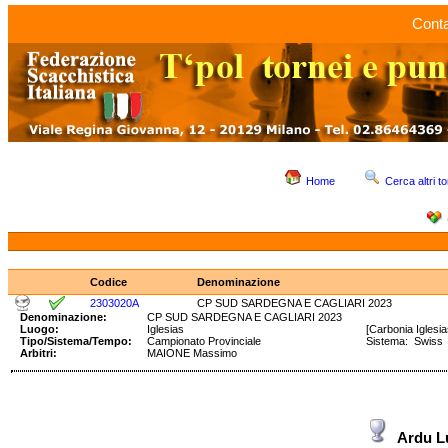
Conta
Home
Cerca altri to
Codice
Denominazione
2303020A
CP SUD SARDEGNA E CAGLIARI 2023
Denominazione:
CP SUD SARDEGNA E CAGLIARI 2023
Luogo:
Iglesias
[Carbonia Iglesi
Tipo/Sistema/Tempo:
Campionato Provinciale
Sistema: Swis
Arbitri:
MAIONE Massimo
Ardu L