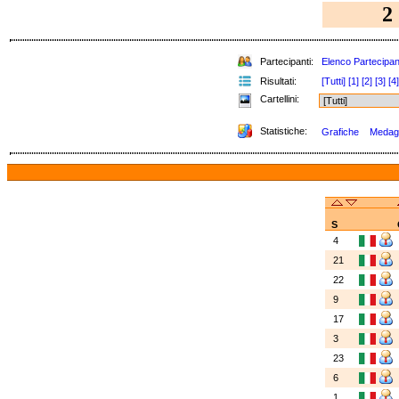
2
Partecipanti:
Elenco Partecipan
Risultati:
[Tutti]
[1]
[2]
[3]
[4]
Cartellini:
Statistiche:
Grafiche
Medagli
S
4
21
22
9
17
3
23
6
1