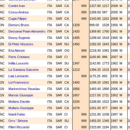
NC
Contini Ivan
ITA
SAR
CA
999
1327.80
1217
2008
M
2
NC
Cossu Andrea
ITA
SAR
CA
999
1268.00
587
2005
M
2
NC
Cugia Filippo
ITA
SAR
CA
999
1343.80
1163
2008
M
2
3N
Demuru Bruno
ITA
SAR
CA
1329
999.00
1528
1956
M
2
NC
Dessanai Poian Alexandru
ITA
SAR
CA
1420
1369.80
1760
1991
M
2
2N
Dessy Eugenio
ITA
SAR
CA
1405
1208.60
1618
1965
M
8
2N
Di Pinto Vincenzo
ITA
SAR
NU
1450
1282.00
1643
1963
M
8
NC
Ena Alessio
ITA
SAR
OG
999
1218.40
1081
1998
M
NC
Floris Cristiano
ITA
SAR
CI
999
1165.80
886
2007
M
NC
Intilla Lussorio
ITA
SAR
SU
1347
1142.80
1773
1962
M
2
NC
La Gaetana Giacomo
ITA
SAR
CA
1213
1394.20
1515
1969
M
2
NC
Lala Leonardo
ITA
SAR
CA
999
1175.25
892
1978
M
2N
Loi Francesco
ITA
SAR
CA
1400
1268.20
1581
1956
M
8
1N
Markevichus Yaraslau
ITA
SAR
CA
1856
1493.40
1860
2006
M
2
1N
Marras Giuseppe
ITA
SAR
CA
1657
1217.00
1711
1952
M
8
2N
Mullanu Davide
ITA
SAR
CA
1534
1208.80
1522
1984
M
8
NC
Mullanu Giuseppe
ITA
SAR
CA
1079
1261.00
977
1960
M
8
NC
Natoli Fabio
ITA
SAR
CI
999
1231.80
1038
1997
M
NC
Orru ' Simone
ITA
SAR
SU
999
1455.00
1345
1997
M
2
NC
Pilleri Riccardo
ITA
SAR
CI
999
1323.80
1194
2001
M
2