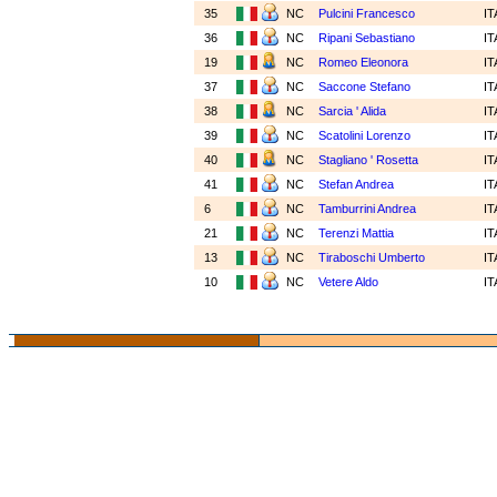
35
NC
Pulcini Francesco
I
36
NC
Ripani Sebastiano
I
19
NC
Romeo Eleonora
I
37
NC
Saccone Stefano
I
38
NC
Sarcia ' Alida
I
39
NC
Scatolini Lorenzo
I
40
NC
Stagliano ' Rosetta
I
41
NC
Stefan Andrea
I
6
NC
Tamburrini Andrea
I
21
NC
Terenzi Mattia
I
13
NC
Tiraboschi Umberto
I
10
NC
Vetere Aldo
I