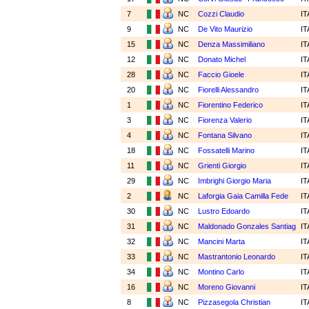
7
NC
Cozzi Claudio
I
9
NC
De Vito Maurizio
I
15
NC
Denza Massimiliano
I
12
NC
Donato Michel
I
28
NC
Faccio Gioele
I
20
NC
Fiorelli Alessandro
I
1
NC
Fiorentino Federico
I
3
NC
Fiorenza Valerio
I
4
NC
Fontana Silvano
I
18
NC
Fossatelli Marino
I
11
NC
Grienti Giorgio
I
29
NC
Imbrighi Giorgio Maria
I
2
NC
Laforgia Gaia Camilla Fede
I
30
NC
Lustro Edoardo
I
31
NC
Maldonado Gonzales Santiag
I
32
NC
Mancini Marta
I
33
NC
Mastrantonio Leonardo
I
34
NC
Montino Carlo
I
16
NC
Moreno Giovanni
I
8
NC
Pizzasegola Christian
I