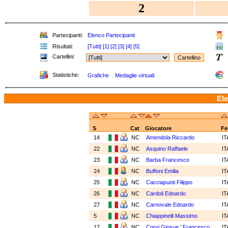
2
Partecipanti:
Elenco Partecipanti
Risultati:
[Tutti]
[1]
[2]
[3]
[4]
[5]
Cartellini:
Statistiche:
Grafiche
Medaglie virtuali
Ele
S
Cat
Giocatore
Fe
14
NC
Amendola Riccardo
I
22
NC
Asquino Raffaele
I
23
NC
Barba Francesco
I
24
NC
Buffoni Emilia
I
25
NC
Cacciapuoti Filippo
I
26
NC
Cardoli Edoardo
I
27
NC
Carnovale Edoardo
I
5
NC
Chiappinelli Massimo
I
17
NC
Corvi Giosue ' Francesco
I