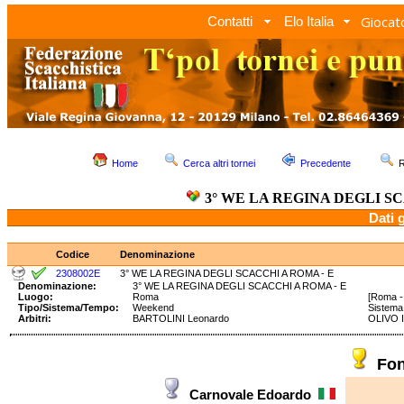
Giocato
Contatti
Elo Italia
Home
Cerca altri tornei
Precedente
R
3° WE LA REGINA DEGLI SC
Dati 
Codice
Denominazione
2308002E
3° WE LA REGINA DEGLI SCACCHI A ROMA - E
Denominazione:
3° WE LA REGINA DEGLI SCACCHI A ROMA - E
Luogo:
Roma
[Roma -
Tipo/Sistema/Tempo:
Weekend
Sistem
Arbitri:
BARTOLINI Leonardo
OLIVO I
Fon
Carnovale Edoardo